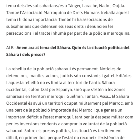
tema dels/les subsaharians/es a Tànger, Larache, Nador, Oujda.
També l'Associació Marroquina de Drets Humans treballa aquest
tema i li dóna importància. També hi ha associacions de
subsaharians que defensen els seus drets i denuncien les
persecucions i el tracte inhumà per part de la policia marroquina.
ALB.-
Anem ara al tema del Sàhara. Quin és la situació política del
Sàhara i dels presos?
La rebel·lia de la població saharaui és permanent. Notícies de
detencions, manifestacions, judicis són constants i gairebé diàries.
I aquesta rebel·lió no es limita al territori de l'antic Sàhara
occidental, colonitzat per Espanya, sinó que s'estén a les zones
saharauis en territori marroquí: Guelmin, Tantan, Assa... El Sàhara
Occidental és avui un territori ocupat militarment pel Marroc, amb
una part de la població importada del Marroc i que genera un
important dèficit a l'estat marroquí, tant per la despesa militar com
per les inversions tendents a comprar la voluntat de la població
saharaui. Sobre els presos polítics, la situació és terriblement
difícil, en primer lloc, perquè l'estat no reconeix l'existència de