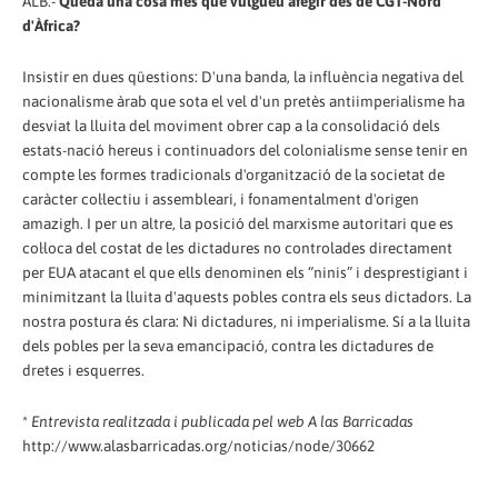
ALB.-
Queda una cosa més que vulgueu afegir des de CGT-Nord
d'Àfrica?
Insistir en dues qüestions: D'una banda, la influència negativa del
nacionalisme àrab que sota el vel d'un pretès antiimperialisme ha
desviat la lluita del moviment obrer cap a la consolidació dels
estats-nació hereus i continuadors del colonialisme sense tenir en
compte les formes tradicionals d'organització de la societat de
caràcter col·lectiu i assembleari, i fonamentalment d'origen
amazigh. I per un altre, la posició del marxisme autoritari que es
col·loca del costat de les dictadures no controlades directament
per EUA atacant el que ells denominen els “ninis” i desprestigiant i
minimitzant la lluita d'aquests pobles contra els seus dictadors. La
nostra postura és clara: Ni dictadures, ni imperialisme. Sí a la lluita
dels pobles per la seva emancipació, contra les dictadures de
dretes i esquerres.
*
Entrevista realitzada i publicada pel web A las Barricadas
http://www.alasbarricadas.org/noticias/node/30662