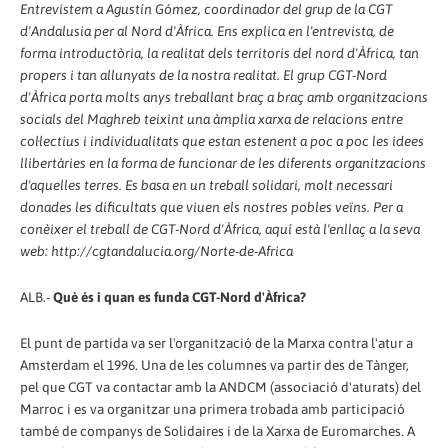
Entrevistem a Agustín Gómez, coordinador del grup de la CGT
d'Andalusia per al Nord d'Àfrica. Ens explica en l'entrevista, de
forma introductòria, la realitat dels territoris del nord d'Àfrica, tan
propers i tan allunyats de la nostra realitat. El grup CGT-Nord
d'Àfrica porta molts anys treballant braç a braç amb organitzacions
socials del Maghreb teixint una àmplia xarxa de relacions entre
col·lectius i individualitats que estan estenent a poc a poc les idees
llibertàries en la forma de funcionar de les diferents organitzacions
d'aquelles terres. Es basa en un treball solidari, molt necessari
donades les dificultats que viuen els nostres pobles veïns. Per a
conèixer el treball de CGT-Nord d'Àfrica, aquí està l'enllaç a la seva
web: http://cgtandalucia.org/Norte-de-Africa
ALB.-
Què és i quan es funda CGT-Nord d'Àfrica?
El punt de partida va ser l'organització de la Marxa contra l'atur a
Amsterdam el 1996. Una de les columnes va partir des de Tànger,
pel que CGT va contactar amb la ANDCM (associació d'aturats) del
Marroc i es va organitzar una primera trobada amb participació
també de companys de Solidaires i de la Xarxa de Euromarches. A