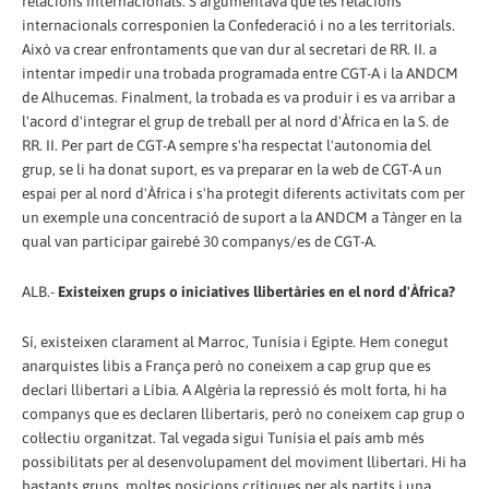
relacions internacionals. S'argumentava que les relacions
internacionals corresponien la Confederació i no a les territorials.
Això va crear enfrontaments que van dur al secretari de RR. II. a
intentar impedir una trobada programada entre CGT-A i la ANDCM
de Alhucemas. Finalment, la trobada es va produir i es va arribar a
l'acord d'integrar el grup de treball per al nord d'Àfrica en la S. de
RR. II. Per part de CGT-A sempre s'ha respectat l'autonomia del
grup, se li ha donat suport, es va preparar en la web de CGT-A un
espai per al nord d'Àfrica i s'ha protegit diferents activitats com per
un exemple una concentració de suport a la ANDCM a Tànger en la
qual van participar gairebé 30 companys/es de CGT-A.
ALB.-
Existeixen grups o iniciatives llibertàries en el nord d'Àfrica?
Sí, existeixen clarament al Marroc, Tunísia i Egipte. Hem conegut
anarquistes libis a França però no coneixem a cap grup que es
declari llibertari a Líbia. A Algèria la repressió és molt forta, hi ha
companys que es declaren llibertaris, però no coneixem cap grup o
col·lectiu organitzat. Tal vegada sigui Tunísia el país amb més
possibilitats per al desenvolupament del moviment llibertari. Hi ha
bastants grups, moltes posicions crítiques per als partits i una