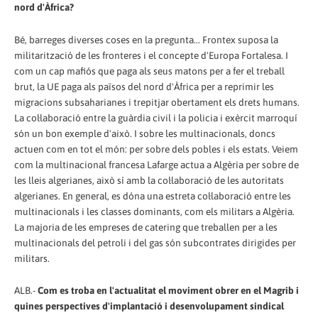
nord d'Àfrica?
Bé, barreges diverses coses en la pregunta... Frontex suposa la
militarització de les fronteres i el concepte d'Europa Fortalesa. I
com un cap mafiós que paga als seus matons per a fer el treball
brut, la UE paga als països del nord d'Àfrica per a reprimir les
migracions subsaharianes i trepitjar obertament els drets humans.
La col·laboració entre la guàrdia civil i la policia i exèrcit marroquí
són un bon exemple d'això. I sobre les multinacionals, doncs
actuen com en tot el món: per sobre dels pobles i els estats. Veiem
com la multinacional francesa Lafarge actua a Algèria per sobre de
les lleis algerianes, això sí amb la col·laboració de les autoritats
algerianes. En general, es dóna una estreta col·laboració entre les
multinacionals i les classes dominants, com els militars a Algèria.
La majoria de les empreses de catering que treballen per a les
multinacionals del petroli i del gas són subcontrates dirigides per
militars.
ALB.-
Com es troba en l'actualitat el moviment obrer en el Magrib i
quines perspectives d'implantació i desenvolupament sindical