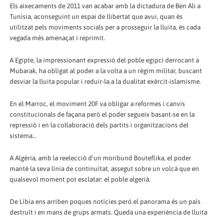
Els aixecaments de 2011 van acabar amb la dictadura de Ben Ali a
Tunísia, aconseguint un espai de llibertat que avui, quan és
utilitzat pels moviments socials per a prosseguir la lluita, és cada
vegada més amenaçat i reprimit.
A Egipte, la impressionant expressió del poble egipci derrocant a
Mubarak, ha obligat al poder a la volta a un règim militar, buscant
desviar la lluita popular i reduir-la a la dualitat exèrcit-islamisme.
En el Marroc, el moviment 20F va obligar a reformes i canvis
constitucionals de façana però el poder segueix basant-se en la
repressió i en la col·laboració dels partits i organitzacions del
sistema...
A Algèria, amb la reelecció d'un moribund Bouteflika, el poder
manté la seva línia de continuïtat, assegut sobre un volcà que en
qualsevol moment pot esclatar: el poble algerià.
De Líbia ens arriben poques notícies però el panorama és un país
destruït i en mans de grups armats. Queda una experiència de lluita