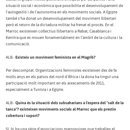
situació social i econòmica que possibilita el desenvolupament de
l'autogestió i de l'autonomia en els moviments socials. A Egipte
també s'ha donat un desenvolupament del moviment llibertari
però el retorn de la dictadura militar ha frenat el procés. En el
Marroc existeixen col·lectius llibertaris a Rabat, Casablanca i
Kenitra que es mouen fonamentalment en l'àmbit de la cultura i la
comunicació.
ALB.-
Existeix un moviment feminista en el Magrib?
Per descomptat. Organitzacions feministes existeixen des de fa
molts anys en els països del nord d'Àfrica i la dona ha tingut una
participació molt important en els aixecaments de 2011,
especialment a Tunísia i a Egipte.
ALB.-
Quina és la situació dels subsaharians a l'espera del "salt de la
tanca"? existeixen moviments socials al Marroc que els prestin
cobertura i suport?
Sí, hi ha una sèrie d'associacions marroquines que treballen el