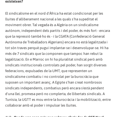
existeixen?
El sindicalisme en el nord d'Àfrica ha estat condicionat per les
lluites d'alliberament nacional a les quals s'ha supeditat el
moviment obrer. Tal vegada és a Algèria on un sindicalisme
autònom, independent dels partits i del poder, és més fort - encara
que la repressió també ho és - i la CGATA (Confederació General
Autònoma de Treballadors Algerians) encara no està legalitzada i
tot són traves perquè pugui implantar-se i desenvolupar-se. Hi ha
més de 7 sindicats que la componen que tampoc han rebut la
legalització. En e Marroc on hi ha pluralitat sindical però amb
sindicats institucionals controlats pel poder, han sorgit diverses
federacions, expulsades de la UMT, que representen un
sindicalisme combatiu i no controlat per la burocràcia que
suposen un important avanç. A Egipte s'han creat nombrosos
sindicats independents, combatius però encara s'està pendent
d'una llei, promesa però no complerta, de llibertats sindicals. A
Tunísia, la UGTT es mou entre la burocràcia i la mobilització, entre
col·laborar amb el poder i impulsar les lluites.