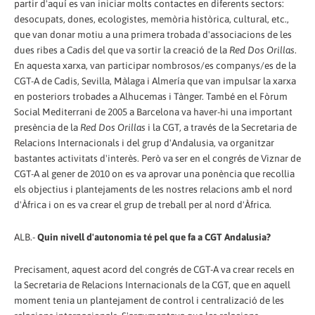
partir d'aquí es van iniciar molts contactes en diferents sectors:
desocupats, dones, ecologistes, memòria històrica, cultural, etc.,
que van donar motiu a una primera trobada d'associacions de les
dues ribes a Cadis del que va sortir la creació de la
Red Dos Orillas
.
En aquesta xarxa, van participar nombrosos/es companys/es de la
CGT-A de Cadis, Sevilla, Màlaga i Almería que van impulsar la xarxa
en posteriors trobades a Alhucemas i Tànger. També en el Fòrum
Social Mediterrani de 2005 a Barcelona va haver-hi una important
presència de la
Red Dos Orillas
i la CGT, a través de la Secretaria de
Relacions Internacionals i del grup d'Andalusia, va organitzar
bastantes activitats d'interès. Però va ser en el congrés de Viznar de
CGT-A al gener de 2010 on es va aprovar una ponència que recollia
els objectius i plantejaments de les nostres relacions amb el nord
d'Àfrica i on es va crear el grup de treball per al nord d'Àfrica.
ALB.-
Quin nivell d'autonomia té pel que fa a CGT Andalusia?
Precisament, aquest acord del congrés de CGT-A va crear recels en
la Secretaria de Relacions Internacionals de la CGT, que en aquell
moment tenia un plantejament de control i centralizació de les