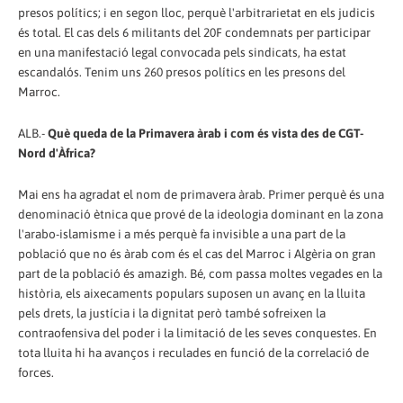
presos polítics; i en segon lloc, perquè l'arbitrarietat en els judicis
és total. El cas dels 6 militants del 20F condemnats per participar
en una manifestació legal convocada pels sindicats, ha estat
escandalós. Tenim uns 260 presos polítics en les presons del
Marroc.
ALB.-
Què queda de la Primavera àrab i com és vista des de CGT-
Nord d'Àfrica?
Mai ens ha agradat el nom de primavera àrab. Primer perquè és una
denominació ètnica que prové de la ideologia dominant en la zona
l'arabo-islamisme i a més perquè fa invisible a una part de la
població que no és àrab com és el cas del Marroc i Algèria on gran
part de la població és amazigh. Bé, com passa moltes vegades en la
història, els aixecaments populars suposen un avanç en la lluita
pels drets, la justícia i la dignitat però també sofreixen la
contraofensiva del poder i la limitació de les seves conquestes. En
tota lluita hi ha avanços i reculades en funció de la correlació de
forces.