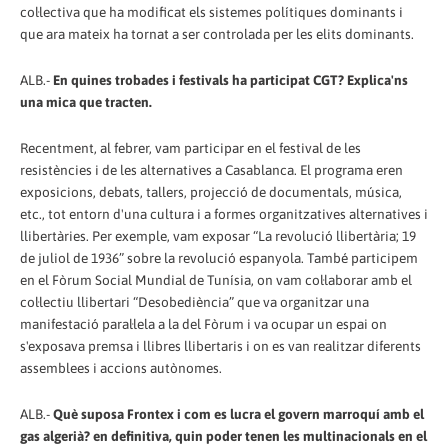
col·lectiva que ha modificat els sistemes polítiques dominants i
que ara mateix ha tornat a ser controlada per les elits dominants.
ALB.-
En quines trobades i festivals ha participat CGT? Explica'ns
una mica que tracten.
Recentment, al febrer, vam participar en el festival de les
resistències i de les alternatives a Casablanca. El programa eren
exposicions, debats, tallers, projecció de documentals, música,
etc., tot entorn d'una cultura i a formes organitzatives alternatives i
llibertàries. Per exemple, vam exposar “La revolució llibertària; 19
de juliol de 1936” sobre la revolució espanyola. També participem
en el Fòrum Social Mundial de Tunísia, on vam col·laborar amb el
col·lectiu llibertari “Desobediència” que va organitzar una
manifestació paral·lela a la del Fòrum i va ocupar un espai on
s'exposava premsa i llibres llibertaris i on es van realitzar diferents
assemblees i accions autònomes.
ALB.-
Què suposa Frontex i com es lucra el govern marroquí amb el
gas algerià? en definitiva, quin poder tenen les multinacionals en el