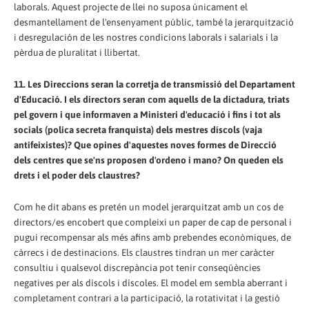
laborals. Aquest projecte de llei no suposa únicament el
desmantellament de l'ensenyament públic, també la jerarquització
i desregulación de les nostres condicions laborals i salarials i la
pèrdua de pluralitat i llibertat.
11. Les Direccions seran la corretja de transmissió del Departament
d'Educació. I els directors seran com aquells de la dictadura, triats
pel govern i que informaven a Ministeri d'educació i fins i tot als
socials (polica secreta franquista) dels mestres díscols (vaja
antifeixistes)? Que opines d'aquestes noves formes de Direcció
dels centres que se'ns proposen d'ordeno i mano? On queden els
drets i el poder dels claustres?
Com he dit abans es pretén un model jerarquitzat amb un cos de
directors/es encobert que compleixi un paper de cap de personal i
pugui recompensar als més afins amb prebendes econòmiques, de
càrrecs i de destinacions. Els claustres tindran un mer caràcter
consultiu i qualsevol discrepància pot tenir conseqüències
negatives per als díscols i díscoles. El model em sembla aberrant i
completament contrari a la participació, la rotativitat i la gestió