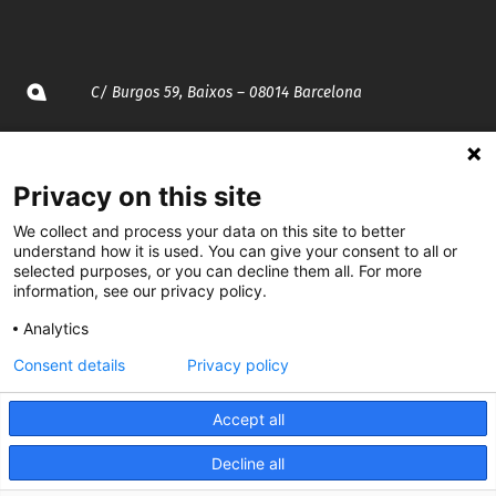
C/ Burgos 59, Baixos – 08014 Barcelona
spccc@
spcgtcatalunya.cat
Privacy on this site
935 120 481
We collect and process your data on this site to better
understand how it is used. You can give your consent to all or
@CGTCatalunya
selected purposes, or you can decline them all. For more
information, see our privacy policy.
cgtcatalunya
Analytics
CGTCatalunya
Consent details
Privacy policy
cgtcatalunya
Accept all
Decline all
Desenvolupat per