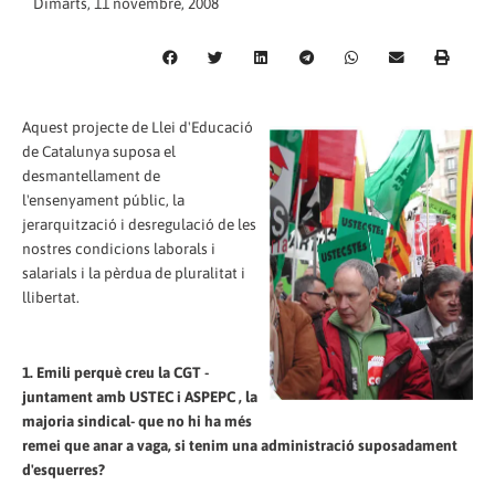
Dimarts, 11 novembre, 2008
Aquest projecte de Llei d'Educació
de Catalunya suposa el
desmantellament de
l'ensenyament públic, la
jerarquització i desregulació de les
nostres condicions laborals i
salarials i la pèrdua de pluralitat i
llibertat.
1. Emili perquè creu la CGT -
juntament amb USTEC i ASPEPC , la
majoria sindical- que no hi ha més
remei que anar a vaga, si tenim una administració suposadament
d'esquerres?