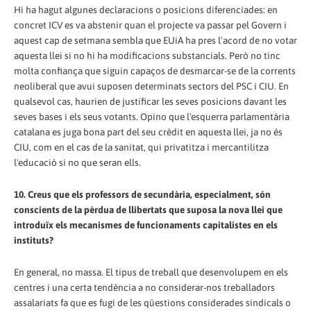
Hi ha hagut algunes declaracions o posicions diferenciades: en
concret ICV es va abstenir quan el projecte va passar pel Govern i
aquest cap de setmana sembla que EUiA ha pres l'acord de no votar
aquesta llei si no hi ha modificacions substancials. Però no tinc
molta confiança que siguin capaços de desmarcar-se de la corrents
neoliberal que avui suposen determinats sectors del PSC i CIU. En
qualsevol cas, haurien de justificar les seves posicions davant les
seves bases i els seus votants. Opino que l'esquerra parlamentària
catalana es juga bona part del seu crèdit en aquesta llei, ja no és
CIU, com en el cas de la sanitat, qui privatitza i mercantilitza
l'educació si no que seran ells.
10. Creus que els professors de secundària, especialment, són
conscients de la pèrdua de llibertats que suposa la nova llei que
introduïx els mecanismes de funcionaments capitalistes en els
instituts?
En general, no massa. El tipus de treball que desenvolupem en els
centres i una certa tendència a no considerar-nos treballadors
assalariats fa que es fugi de les qüestions considerades sindicals o