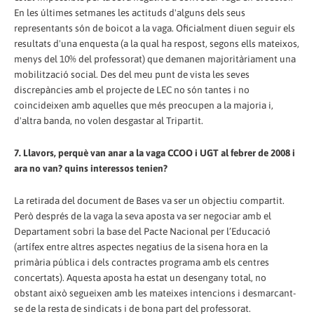
En les últimes setmanes les actituds d'alguns dels seus
representants són de boicot a la vaga. Oficialment diuen seguir els
resultats d'una enquesta (a la qual ha respost, segons ells mateixos,
menys del 10% del professorat) que demanen majoritàriament una
mobilització social. Des del meu punt de vista les seves
discrepàncies amb el projecte de LEC no són tantes i no
coincideixen amb aquelles que més preocupen a la majoria i,
d'altra banda, no volen desgastar al Tripartit.
7. Llavors, perquè van anar a la vaga CCOO i UGT al febrer de 2008 i
ara no van? quins interessos tenien?
La retirada del document de Bases va ser un objectiu compartit.
Però després de la vaga la seva aposta va ser negociar amb el
Departament sobri la base del Pacte Nacional per l’Educació
(artífex entre altres aspectes negatius de la sisena hora en la
primària pública i dels contractes programa amb els centres
concertats). Aquesta aposta ha estat un desengany total, no
obstant això segueixen amb les mateixes intencions i desmarcant-
se de la resta de sindicats i de bona part del professorat.