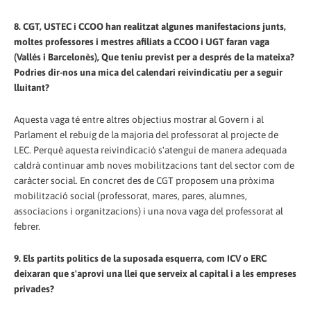
8. CGT, USTEC i CCOO han realitzat algunes manifestacions junts,
moltes professores i mestres afiliats a CCOO i UGT faran vaga
(Vallés i Barcelonès), Que teniu previst per a després de la mateixa?
Podries dir-nos una mica del calendari reivindicatiu per a seguir
lluitant?
Aquesta vaga té entre altres objectius mostrar al Govern i al
Parlament el rebuig de la majoria del professorat al projecte de
LEC. Perquè aquesta reivindicació s'atengui de manera adequada
caldrà continuar amb noves mobilitzacions tant del sector com de
caràcter social. En concret des de CGT proposem una pròxima
mobilització social (professorat, mares, pares, alumnes,
associacions i organitzacions) i una nova vaga del professorat al
febrer.
9. Els partits polítics de la suposada esquerra, com ICV o ERC
deixaran que s'aprovi una llei que serveix al capital i a les empreses
privades?