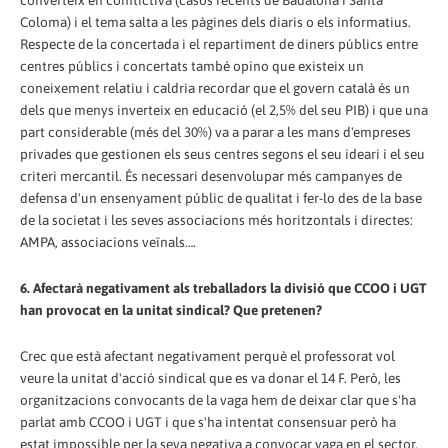
converteix en conflictiva (casos recents de Badalona i Santa
Coloma) i el tema salta a les pàgines dels diaris o els informatius.
Respecte de la concertada i el repartiment de diners públics entre
centres públics i concertats també opino que existeix un
coneixement relatiu i caldria recordar que el govern català és un
dels que menys inverteix en educació (el 2,5% del seu PIB) i que una
part considerable (més del 30%) va a parar a les mans d'empreses
privades que gestionen els seus centres segons el seu ideari i el seu
criteri mercantil. És necessari desenvolupar més campanyes de
defensa d'un ensenyament públic de qualitat i fer-lo des de la base
de la societat i les seves associacions més horitzontals i directes:
AMPA, associacions veïnals….
6. Afectarà negativament als treballadors la divisió que CCOO i UGT
han provocat en la unitat sindical? Que pretenen?
Crec que està afectant negativament perquè el professorat vol
veure la unitat d'acció sindical que es va donar el 14 F. Però, les
organitzacions convocants de la vaga hem de deixar clar que s'ha
parlat amb CCOO i UGT i que s'ha intentat consensuar però ha
estat impossible per la seva negativa a convocar vaga en el sector.