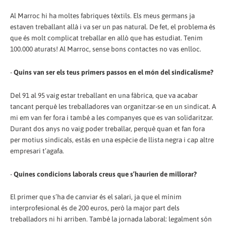
Al Marroc hi ha moltes fabriques tèxtils. Els meus germans ja
estaven treballant allà i va ser un pas natural. De fet, el problema és
que és molt complicat treballar en allò que has estudiat. Tenim
100.000 aturats! Al Marroc, sense bons contactes no vas enlloc.
-
Quins van ser els teus primers passos en el món del sindicalisme?
Del 91 al 95 vaig estar treballant en una fàbrica, que va acabar
tancant perquè les treballadores van organitzar-se en un sindicat. A
mi em van fer fora i també a les companyes que es van solidaritzar.
Durant dos anys no vaig poder treballar, perquè quan et fan fora
per motius sindicals, estàs en una espècie de llista negra i cap altre
empresari t’agafa.
-
Quines condicions laborals creus que s’haurien de millorar?
El primer que s’ha de canviar és el salari, ja que el mínim
interprofesional és de 200 euros, però la major part dels
treballadors ni hi arriben. També la jornada laboral: legalment són