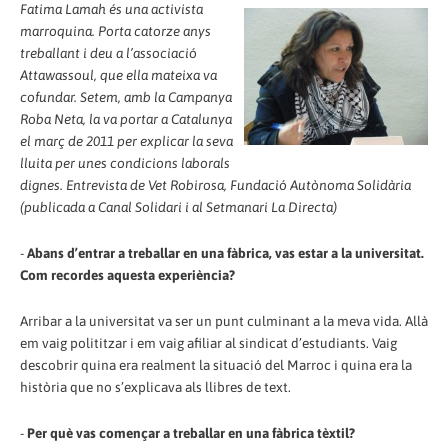
Fatima Lamah és una activista
marroquina. Porta catorze anys
treballant i deu a l’associació
Attawassoul, que ella mateixa va
cofundar. Setem, amb la Campanya
Roba Neta, la va portar a Catalunya
el març de 2011 per explicar la seva
lluita per unes condicions laborals
dignes. Entrevista de Vet Robirosa, Fundació Autònoma Solidària
(publicada a Canal Solidari i al Setmanari La Directa)
-
Abans d’entrar a treballar en una fàbrica, vas estar a la universitat.
Com recordes aquesta experiència?
Arribar a la universitat va ser un punt culminant a la meva vida. Allà
em vaig polititzar i em vaig afiliar al sindicat d’estudiants. Vaig
descobrir quina era realment la situació del Marroc i quina era la
història que no s’explicava als llibres de text.
-
Per què vas començar a treballar en una fàbrica tèxtil?