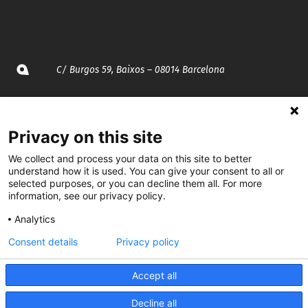
C/ Burgos 59, Baixos – 08014 Barcelona
spccc@
spcgtcatalunya.cat
Privacy on this site
935 120 481
We collect and process your data on this site to better
understand how it is used. You can give your consent to all or
@CGTCatalunya
selected purposes, or you can decline them all. For more
information, see our privacy policy.
cgtcatalunya
Analytics
CGTCatalunya
Consent details
Privacy policy
cgtcatalunya
Accept all
Decline all