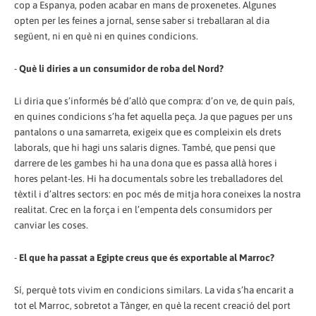
cop a Espanya, poden acabar en mans de proxenetes. Algunes
opten per les feines a jornal, sense saber si treballaran al dia
següent, ni en què ni en quines condicions.
-
Què li diries a un consumidor de roba del Nord?
Li diria que s’informés bé d’allò que compra: d’on ve, de quin país,
en quines condicions s’ha fet aquella peça. Ja que pagues per uns
pantalons o una samarreta, exigeix que es compleixin els drets
laborals, que hi hagi uns salaris dignes. També, que pensi que
darrere de les gambes hi ha una dona que es passa allà hores i
hores pelant-les. Hi ha documentals sobre les treballadores del
tèxtil i d’altres sectors: en poc més de mitja hora coneixes la nostra
realitat. Crec en la força i en l’empenta dels consumidors per
canviar les coses.
-
El que ha passat a Egipte creus que és exportable al Marroc?
Sí, perquè tots vivim en condicions similars. La vida s’ha encarit a
tot el Marroc, sobretot a Tànger, en què la recent creació del port