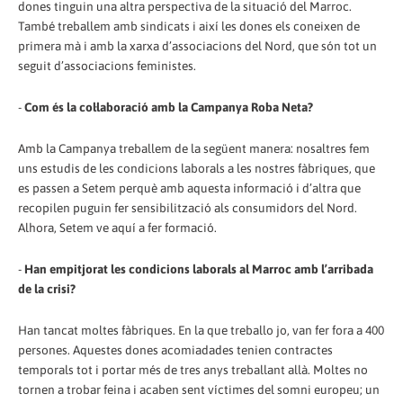
dones tinguin una altra perspectiva de la situació del Marroc.
També treballem amb sindicats i així les dones els coneixen de
primera mà i amb la xarxa d’associacions del Nord, que són tot un
seguit d’associacions feministes.
-
Com és la col·laboració amb la Campanya Roba Neta?
Amb la Campanya treballem de la següent manera: nosaltres fem
uns estudis de les condicions laborals a les nostres fàbriques, que
es passen a Setem perquè amb aquesta informació i d’altra que
recopilen puguin fer sensibilització als consumidors del Nord.
Alhora, Setem ve aquí a fer formació.
-
Han empitjorat les condicions laborals al Marroc amb l’arribada
de la crisi?
Han tancat moltes fàbriques. En la que treballo jo, van fer fora a 400
persones. Aquestes dones acomiadades tenien contractes
temporals tot i portar més de tres anys treballant allà. Moltes no
tornen a trobar feina i acaben sent víctimes del somni europeu; un