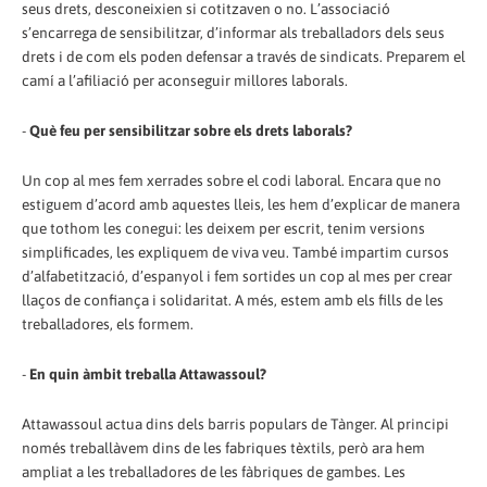
seus drets, desconeixien si cotitzaven o no. L’associació
s’encarrega de sensibilitzar, d’informar als treballadors dels seus
drets i de com els poden defensar a través de sindicats. Preparem el
camí a l’afiliació per aconseguir millores laborals.
-
Què feu per sensibilitzar sobre els drets laborals?
Un cop al mes fem xerrades sobre el codi laboral. Encara que no
estiguem d’acord amb aquestes lleis, les hem d’explicar de manera
que tothom les conegui: les deixem per escrit, tenim versions
simplificades, les expliquem de viva veu. També impartim cursos
d’alfabetització, d’espanyol i fem sortides un cop al mes per crear
llaços de confiança i solidaritat. A més, estem amb els fills de les
treballadores, els formem.
-
En quin àmbit treballa Attawassoul?
Attawassoul actua dins dels barris populars de Tànger. Al principi
només treballàvem dins de les fabriques tèxtils, però ara hem
ampliat a les treballadores de les fàbriques de gambes. Les