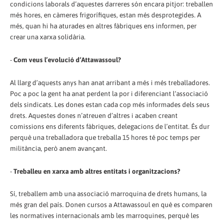
condicions laborals d’aquestes darreres són encara pitjor: treballen
més hores, en càmeres frigorífiques, estan més desprotegides. A
més, quan hi ha aturades en altres fàbriques ens informen, per
crear una xarxa solidària.
-
Com veus l’evolució d‘Attawassoul?
Al llarg d’aquests anys han anat arribant a més i més treballadores.
Poc a poc la gent ha anat perdent la por i diferenciant l‘associació
dels sindicats. Les dones estan cada cop més informades dels seus
drets. Aquestes dones n’atreuen d’altres i acaben creant
comissions ens diferents fàbriques, delegacions de l’entitat. És dur
perquè una treballadora que treballa 15 hores té poc temps per
militància, però anem avançant.
-
Treballeu en xarxa amb altres entitats i organitzacions?
Sí, treballem amb una associació marroquina de drets humans, la
més gran del país. Donen cursos a Attawassoul en què es comparen
les normatives internacionals amb les marroquines, perquè les