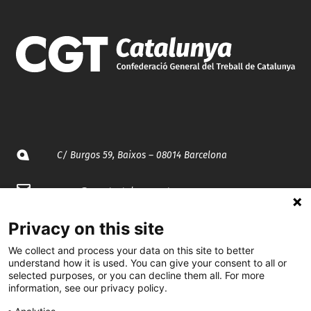
C/ Burgos 59, Baixos – 08014 Barcelona
spccc@
spcgtcatalunya.cat
935 120 481
Privacy on this site
We collect and process your data on this site to better
understand how it is used. You can give your consent to all or
@CGTCatalunya
selected purposes, or you can decline them all. For more
information, see our privacy policy.
cgtcatalunya