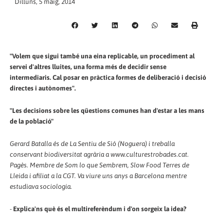
Dilluns, 5 maig, 2014
"Volem que sigui també una eina replicable, un procediment al
servei d'altres lluites, una forma més de decidir sense
intermediaris. Cal posar en pràctica formes de deliberació i decisió
directes i autònomes".
"Les decisions sobre les qüestions comunes han d'estar a les mans
de la població"
Gerard Batalla és de La Sentiu de Sió (Noguera) i treballa
conservant biodiversitat agrària a www.culturestrobades.cat.
Pagès. Membre de Som lo que Sembrem, Slow Food Terres de
Lleida i afiliat a la CGT. Va viure uns anys a Barcelona mentre
estudiava sociologia.
-
Explica'ns què és el multireferèndum i d'on sorgeix la idea?