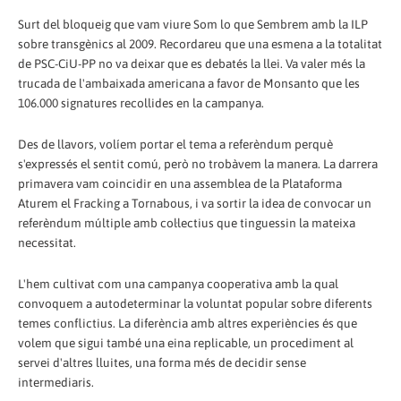
Surt del bloqueig que vam viure Som lo que Sembrem amb la ILP
sobre transgènics al 2009. Recordareu que una esmena a la totalitat
de PSC-CiU-PP no va deixar que es debatés la llei. Va valer més la
trucada de l'ambaixada americana a favor de Monsanto que les
106.000 signatures recollides en la campanya.
Des de llavors, volíem portar el tema a referèndum perquè
s'expressés el sentit comú, però no trobàvem la manera. La darrera
primavera vam coincidir en una assemblea de la Plataforma
Aturem el Fracking a Tornabous, i va sortir la idea de convocar un
referèndum múltiple amb col·lectius que tinguessin la mateixa
necessitat.
L'hem cultivat com una campanya cooperativa amb la qual
convoquem a autodeterminar la voluntat popular sobre diferents
temes conflictius. La diferència amb altres experiències és que
volem que sigui també una eina replicable, un procediment al
servei d'altres lluites, una forma més de decidir sense
intermediaris.