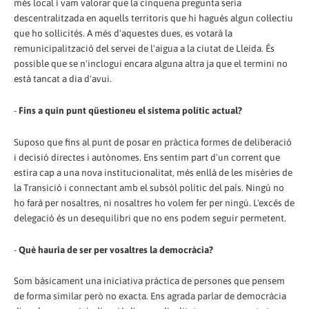
més local i vam valorar que la cinquena pregunta seria
descentralitzada en aquells territoris que hi hagués algun col·lectiu
que ho sol·licités. A més d'aquestes dues, es votarà la
remunicipalització del servei de l'aigua a la ciutat de Lleida. És
possible que se n'inclogui encara alguna altra ja que el termini no
està tancat a dia d'avui.
-
Fins a quin punt qüestioneu el sistema polític actual?
Suposo que fins al punt de posar en pràctica formes de deliberació
i decisió directes i autònomes. Ens sentim part d'un corrent que
estira cap a una nova institucionalitat, més enllà de les misèries de
la Transició i connectant amb el subsòl polític del país. Ningú no
ho farà per nosaltres, ni nosaltres ho volem fer per ningú. L'excés de
delegació és un desequilibri que no ens podem seguir permetent.
-
Què hauria de ser per vosaltres la democràcia?
Som bàsicament una iniciativa pràctica de persones que pensem
de forma similar però no exacta. Ens agrada parlar de democràcia