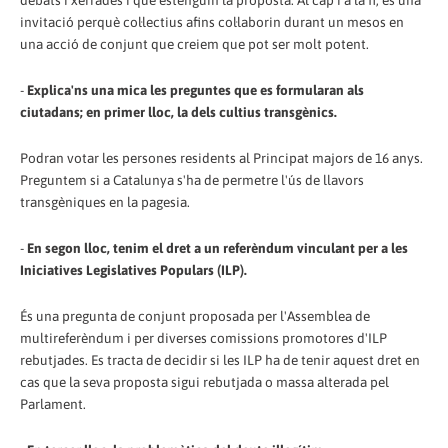
debats i xerrades i que estenguin la proposta. Al cap i a la fi, és una
invitació perquè col·lectius afins col·laborin durant un mesos en
una acció de conjunt que creiem que pot ser molt potent.
-
Explica'ns una mica les preguntes que es formularan als
ciutadans; en primer lloc, la dels cultius transgènics.
Podran votar les persones residents al Principat majors de 16 anys.
Preguntem si a Catalunya s'ha de permetre l'ús de llavors
transgèniques en la pagesia.
-
En segon lloc, tenim el dret a un referèndum vinculant per a les
Iniciatives Legislatives Populars (ILP).
És una pregunta de conjunt proposada per l'Assemblea de
multireferèndum i per diverses comissions promotores d'ILP
rebutjades. Es tracta de decidir si les ILP ha de tenir aquest dret en
cas que la seva proposta sigui rebutjada o massa alterada pel
Parlament.