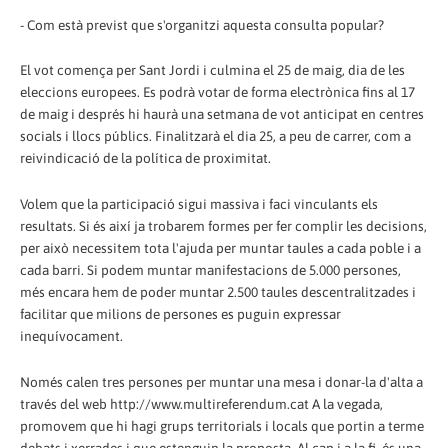
- Com està previst que s'organitzi aquesta consulta popular?
El vot comença per Sant Jordi i culmina el 25 de maig, dia de les
eleccions europees. Es podrà votar de forma electrònica fins al 17
de maig i després hi haurà una setmana de vot anticipat en centres
socials i llocs públics. Finalitzarà el dia 25, a peu de carrer, com a
reivindicació de la política de proximitat.
Volem que la participació sigui massiva i faci vinculants els
resultats. Si és així ja trobarem formes per fer complir les decisions,
per això necessitem tota l'ajuda per muntar taules a cada poble i a
cada barri. Si podem muntar manifestacions de 5.000 persones,
més encara hem de poder muntar 2.500 taules descentralitzades i
facilitar que milions de persones es puguin expressar
inequívocament.
Només calen tres persones per muntar una mesa i donar-la d'alta a
través del web http://www.multireferendum.cat A la vegada,
promovem que hi hagi grups territorials i locals que portin a terme