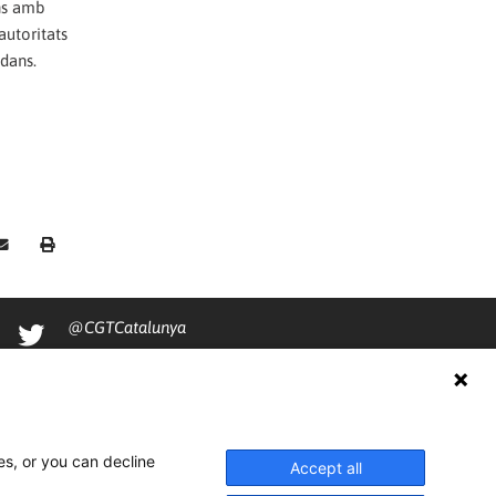
ons amb
autoritats
adans.
@CGTCatalunya
cgtcatalunya
CGTCatalunya
cgtcatalunya
es, or you can decline
Accept all