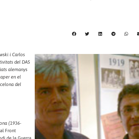
wski i Carlos
tivitats del DAS
giats alemanys
paper en el
rcelona del
lona (1936-
 al Front
odi de la Guerra