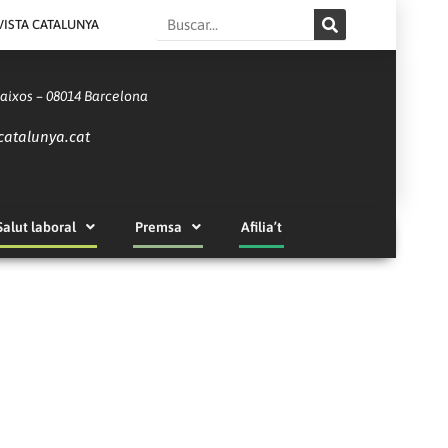
Search
VISTA CATALUNYA
Baixos – 08014 Barcelona
catalunya.cat
Salut laboral
Premsa
Afilia’t