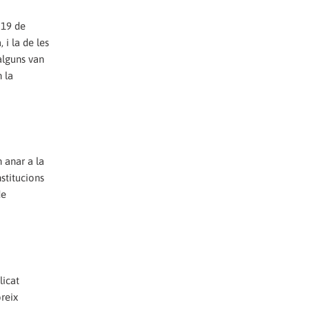
 19 de
 i la de les
 alguns van
n la
 anar a la
stitucions
de
licat
breix