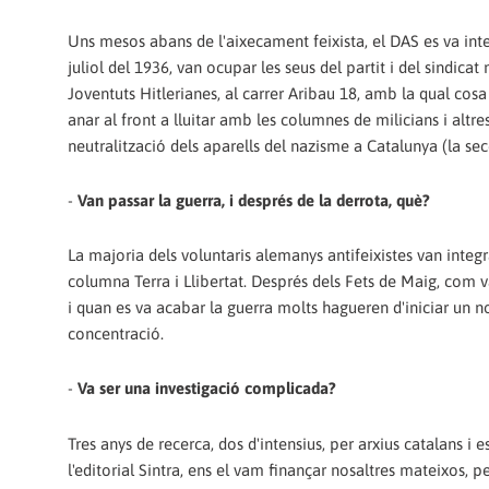
Uns mesos abans de l'aixecament feixista, el DAS es va int
juliol del 1936, van ocupar les seus del partit i del sindicat 
Joventuts Hitlerianes, al carrer Aribau 18, amb la qual cosa e
anar al front a lluitar amb les columnes de milicians i altre
neutralització dels aparells del nazisme a Catalunya (la sec
-
Van passar la guerra, i després de la derrota, què?
La majoria dels voluntaris alemanys antifeixistes van integ
columna Terra i Llibertat. Després dels Fets de Maig, com v
i quan es va acabar la guerra molts hagueren d'iniciar un no
concentració.
-
Va ser una investigació complicada?
Tres anys de recerca, dos d'intensius, per arxius catalans i
l'editorial Sintra, ens el vam finançar nosaltres mateixos, 