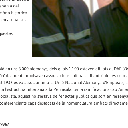
epenia del
mòria històrica
ien arribat a la
aquestes
esidien uns 3.000 alemanys, dels quals 1.100 estaven afiliats al DAF (
D
it. Teòricament impulsaven associacions culturals i filantròpiques com a
, el 1936 es va associar amb la Unió Nacional Alemanya d'Empleats, u
a l'estructura hitleriana a la Península, tenia ramificacions cap Amèr
ocialista, aquest no s'estava de fer actes públics que sortien ressenya
 conferenciants caps destacats de la nomenclatura arribats directame
1936?