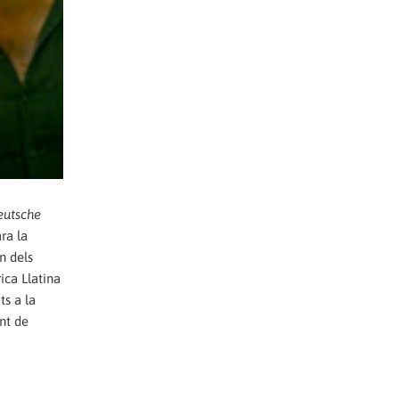
eutsche
ra la
n dels
ica Llatina
ts a la
nt de