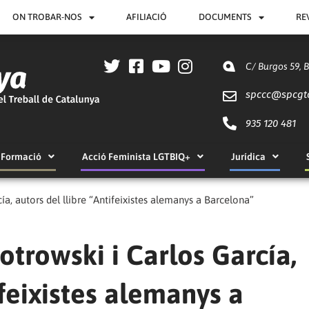
ON TROBAR-NOS
AFILIACIÓ
DOCUMENTS
RE
C/ Burgos 59, 
spccc@
spcgt
935 120 481
Formació
Acció Feminista LGTBIQ+
Jurídica
ía, autors del llibre “Antifeixistes alemanys a Barcelona”
otrowski i Carlos García,
ifeixistes alemanys a