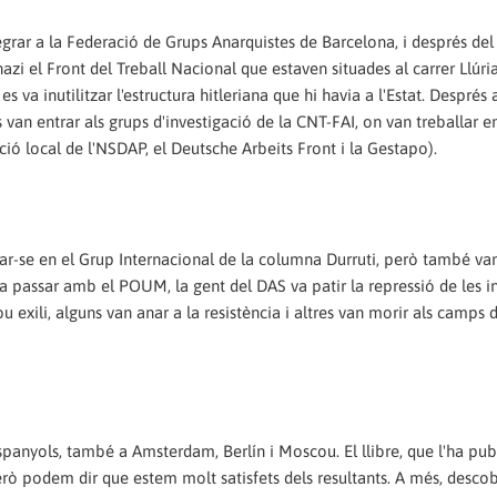
egrar a la Federació de Grups Anarquistes de Barcelona, i després del
nazi el Front del Treball Nacional que estaven situades al carrer Llúria,
s va inutilitzar l'estructura hitleriana que hi havia a l'Estat. Després
s van entrar als grups d'investigació de la CNT-FAI, on van treballar e
ció local de l'NSDAP, el Deutsche Arbeits Front i la Gestapo).
rar-se en el Grup Internacional de la columna Durruti, però també van
a passar amb el POUM, la gent del DAS va patir la repressió de les in
u exili, alguns van anar a la resistència i altres van morir als camps 
 espanyols, també a Amsterdam, Berlín i Moscou. El llibre, que l'ha pub
però podem dir que estem molt satisfets dels resultants. A més, desco