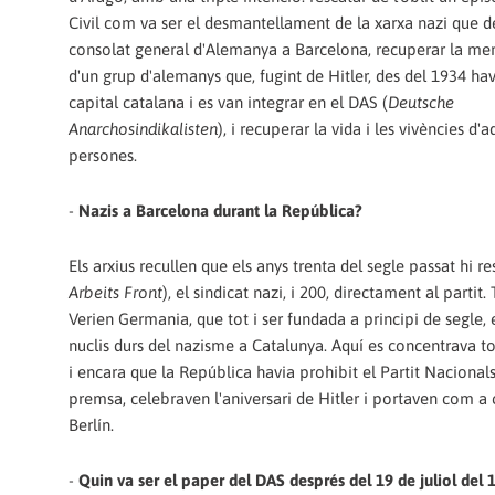
Civil com va ser el desmantellament de la xarxa nazi que d
consolat general d'Alemanya a Barcelona, recuperar la me
d'un grup d'alemanys que, fugint de Hitler, des del 1934 hav
capital catalana i es van integrar en el DAS (
Deutsche
Anarchosindikalisten
), i recuperar la vida i les vivències d'
persones.
-
Nazis a Barcelona durant la República?
Els arxius recullen que els anys trenta del segle passat hi r
Arbeits Front
), el sindicat nazi, i 200, directament al part
Verien Germania, que tot i ser fundada a principi de segle
nuclis durs del nazisme a Catalunya. Aquí es concentrava tot
i encara que la República havia prohibit el Partit Nacionals
premsa, celebraven l'aniversari de Hitler i portaven com a
Berlín.
-
Quin va ser el paper del DAS després del 19 de juliol del 