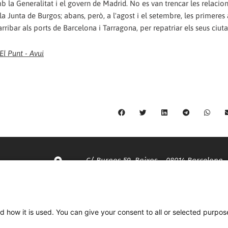
 la Generalitat i el govern de Madrid. No es van trencar les relaci
la Junta de Burgos; abans, però, a l'agost i el setembre, les primeres 
rribar als ports de Barcelona i Tarragona, per repatriar els seus ciut
El Punt - Avui
C/ Burgos 59, Baixos – 08014 Barcelona
spccc@
spcgtcatalunya.cat
d how it is used. You can give your consent to all or selected purpos
935 120 481