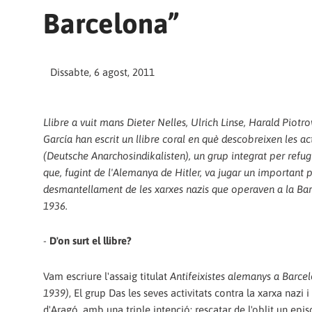
Barcelona”
Dissabte, 6 agost, 2011
Llibre a vuit mans Dieter Nelles, Ulrich Linse, Harald Piotro
García han escrit un llibre coral en què descobreixen les ac
(Deutsche Anarchosindikalisten), un grup integrat per refu
que, fugint de l'Alemanya de Hitler, va jugar un important 
desmantellament de les xarxes nazis que operaven a la Ba
1936.
-
D'on surt el llibre?
Vam escriure l'assaig titulat
Antifeixistes alemanys a Barce
1939)
, El grup Das les seves activitats contra la xarxa nazi i
d'Aragó, amb una triple intenció: rescatar de l'oblit un epis