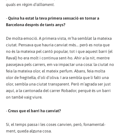
quals en règim d’aïllament.
-
Quina ha estat la teva primera sensació en tornar a
Barcelona després de tants anys?
De molta emoció. A primera vista, m’ha semblat la mateixa
ciutat. Pensava que hauria canviat més... però es nota que
no és la mateixa pel cantó popular, tot i que aquest barri (el
Raval) ho era molt i continua sent-ho. Ahir a la nit, mentre
passejava pels carrers, em va impactar una cosa: la ciutat no
feia la mateixa olor, el mateix perfum. Abans, feia molta
olor de fregitel·la, d’oli d’oliva. I ara sembla que li falti una
olor, sembla una ciutat transparent. Però m’agrada ser just
aquí, a la cantonada del carrer Robador, perquè és un barri
on també vaig viure.
-
Creus que el barri ha canviat?
Sí, el temps passa i les coses canvien, però, fonamental-
ment, queda alguna cosa.