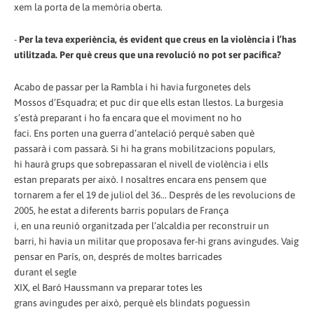
xem la porta de la memòria oberta.
-
Per la teva experiència, és evident que creus en la violència i l’has
utilitzada. Per què creus que una revolució no pot ser pacífica?
Acabo de passar per la Rambla i hi havia furgonetes dels
Mossos d’Esquadra; et puc dir que ells estan llestos. La burgesia
s’està preparant i ho fa encara que el moviment no ho
faci. Ens porten una guerra d’antelació perquè saben què
passarà i com passarà. Si hi ha grans mobilitzacions populars,
hi haurà grups que sobrepassaran el nivell de violència i ells
estan preparats per això. I nosaltres encara ens pensem que
tornarem a fer el 19 de juliol del 36... Després de les revolucions de
2005, he estat a diferents barris populars de França
i, en una reunió organitzada per l’alcaldia per reconstruir un
barri, hi havia un militar que proposava fer-hi grans avingudes. Vaig
pensar en París, on, després de moltes barricades
durant el segle
XIX, el Baró Haussmann va preparar totes les
grans avingudes per això, perquè els blindats poguessin