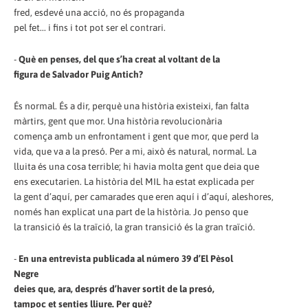
fred, esdevé una acció, no és propaganda
pel fet... i fins i tot pot ser el contrari.
-
Què en penses, del que s’ha creat al voltant de la
figura de Salvador Puig Antich?
És normal. És a dir, perquè una història existeixi, fan falta
màrtirs, gent que mor. Una història revolucionària
comença amb un enfrontament i gent que mor, que perd la
vida, que va a la presó. Per a mi, això és natural, normal. La
lluita és una cosa terrible; hi havia molta gent que deia que
ens executarien. La història del MIL ha estat explicada per
la gent d’aquí, per camarades que eren aquí i d’aquí, aleshores,
només han explicat una part de la història. Jo penso que
la transició és la traïció, la gran transició és la gran traïció.
-
En una entrevista publicada al número 39 d’El Pèsol
Negre
deies que, ara, després d’haver sortit de la presó,
tampoc et senties lliure. Per què?