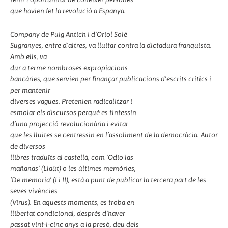
que havien fet la revolució a Espanya.
Company de Puig Antich i d’Oriol Solé
Sugranyes, entre d’altres, va lluitar contra la dictadura franquista.
Amb ells, va
dur a terme nombroses expropiacions
bancàries, que servien per finançar publicacions d’escrits crítics i
per mantenir
diverses vagues. Pretenien radicalitzar i
esmolar els discursos perquè es tintessin
d’una projecció revolucionària i evitar
que les lluites se centressin en l’assoliment de la democràcia. Autor
de diversos
llibres traduïts al castellà, com ‘Odio las
mañanas’ (Llaüt) o les últimes memòries,
‘De memoria’ (I i II), està a punt de publicar la tercera part de les
seves vivències
(Virus). En aquests moments, es troba en
llibertat condicional, després d’haver
passat vint-i-cinc anys a la presó, deu dels