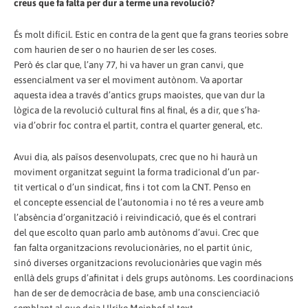
creus que fa falta per dur a terme una revolució?
És molt difícil. Estic en contra de la gent que fa grans teories sobre
com haurien de ser o no haurien de ser les coses.
Però és clar que, l’any 77, hi va haver un gran canvi, que
essencialment va ser el moviment autònom. Va aportar
aquesta idea a través d’antics grups maoistes, que van dur la
lògica de la revolució cultural fins al final, és a dir, que s’ha-
via d’obrir foc contra el partit, contra el quarter general, etc.
Avui dia, als països desenvolupats, crec que no hi haurà un
moviment organitzat seguint la forma tradicional d’un par-
tit vertical o d’un sindicat, fins i tot com la CNT. Penso en
el concepte essencial de l’autonomia i no té res a veure amb
l’absència d’organització i reivindicació, que és el contrari
del que escolto quan parlo amb autònoms d’avui. Crec que
fan falta organitzacions revolucionàries, no el partit únic,
sinó diverses organitzacions revolucionàries que vagin més
enllà dels grups d’afinitat i dels grups autònoms. Les coordinacions
han de ser de democràcia de base, amb una conscienciació
semblant al que deia Ulrike Meinhof al text