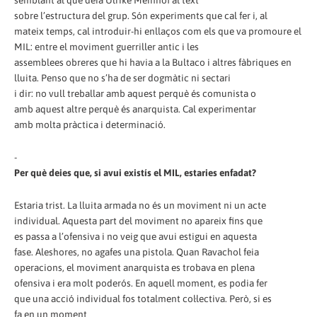
sobre l’estructura del grup. Són experiments que cal fer i, al
mateix temps, cal introduir-hi enllaços com els que va promoure el
MIL: entre el moviment guerriller antic i les
assemblees obreres que hi havia a la Bultaco i altres fàbriques en
lluita. Penso que no s’ha de ser dogmàtic ni sectari
i dir: no vull treballar amb aquest perquè és comunista o
amb aquest altre perquè és anarquista. Cal experimentar
amb molta pràctica i determinació.
-
Per què deies que, si avui existís el MIL, estaries enfadat?
Estaria trist. La lluita armada no és un moviment ni un acte
individual. Aquesta part del moviment no apareix fins que
es passa a l’ofensiva i no veig que avui estigui en aquesta
fase. Aleshores, no agafes una pistola. Quan Ravachol feia
operacions, el moviment anarquista es trobava en plena
ofensiva i era molt poderós. En aquell moment, es podia fer
que una acció individual fos totalment col·lectiva. Però, si es
fa en un moment