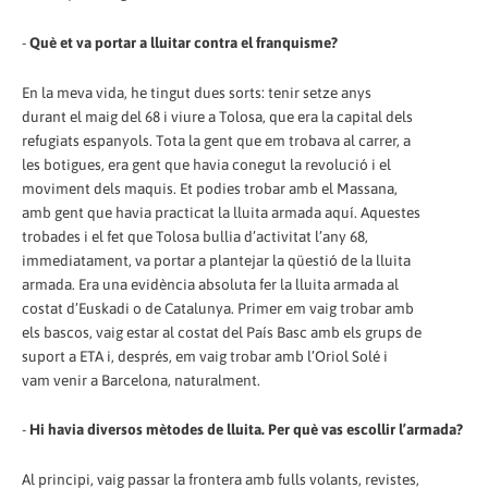
-
Què et va portar a lluitar contra el franquisme?
En la meva vida, he tingut dues sorts: tenir setze anys
durant el maig del 68 i viure a Tolosa, que era la capital dels
refugiats espanyols. Tota la gent que em trobava al carrer, a
les botigues, era gent que havia conegut la revolució i el
moviment dels maquis. Et podies trobar amb el Massana,
amb gent que havia practicat la lluita armada aquí. Aquestes
trobades i el fet que Tolosa bullia d’activitat l’any 68,
immediatament, va portar a plantejar la qüestió de la lluita
armada. Era una evidència absoluta fer la lluita armada al
costat d’Euskadi o de Catalunya. Primer em vaig trobar amb
els bascos, vaig estar al costat del País Basc amb els grups de
suport a ETA i, després, em vaig trobar amb l’Oriol Solé i
vam venir a Barcelona, naturalment.
-
Hi havia diversos mètodes de lluita. Per què vas escollir l’armada?
Al principi, vaig passar la frontera amb fulls volants, revistes,