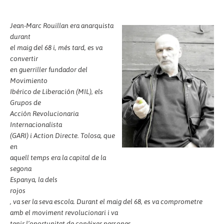
Jean-Marc Rouillan era anarquista
durant
el maig del 68 i, més tard, es va
convertir
en guerriller fundador del
Movimiento
Ibérico de Liberación (MIL), els
Grupos de
Acción Revolucionaria
Internacionalista
(GARI) i Action Directe. Tolosa, que
en
aquell temps era la capital de la
segona
Espanya, la dels
rojos
, va ser la seva escola. Durant el maig del 68, es va comprometre
amb el moviment revolucionari i va
tenir l’oportunitat de conèixer persones