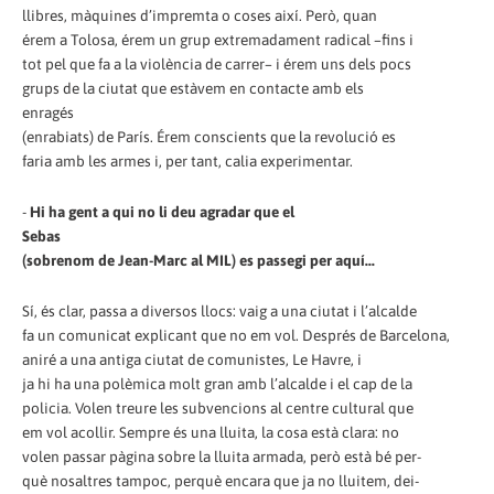
llibres, màquines d’impremta o coses així. Però, quan
érem a Tolosa, érem un grup extremadament radical –fins i
tot pel que fa a la violència de carrer– i érem uns dels pocs
grups de la ciutat que estàvem en contacte amb els
enragés
(enrabiats) de París. Érem conscients que la revolució es
faria amb les armes i, per tant, calia experimentar.
-
Hi ha gent a qui no li deu agradar que el
Sebas
(sobrenom de Jean-Marc al MIL) es passegi per aquí...
Sí, és clar, passa a diversos llocs: vaig a una ciutat i l’alcalde
fa un comunicat explicant que no em vol. Després de Barcelona,
aniré a una antiga ciutat de comunistes, Le Havre, i
ja hi ha una polèmica molt gran amb l’alcalde i el cap de la
policia. Volen treure les subvencions al centre cultural que
em vol acollir. Sempre és una lluita, la cosa està clara: no
volen passar pàgina sobre la lluita armada, però està bé per-
què nosaltres tampoc, perquè encara que ja no lluitem, dei-