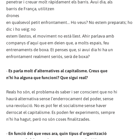
penetrar i creuar molt ràpidament els barris. Avui dia, als
barris de França, utilitzen
drones
en qualsevol petit enfrontament... Ho veus? No estem preparats; ho
dic i ho veig; no
estem llestos, el moviment no està llest. Ahir parlava amb
companys d’aquí que em deien que, a molts espais, feu
entrenaments de boxa. Et penses que, si avui dia hi ha un
enfrontament realment seriós, serà de boxa?
-
Es parla molt d’alternatives al capitalisme. Creus que
n’hi ha alguna que funcioni? Que sigui real?
Reals ho són, el problema és saber i ser conscient que no hi
haurà alternativa sense l’enderrocament del poder, sense
una revolució. No es pot fer el socialisme sense haver
derrocat el capitalisme. Es poden fer experiments, sempre
n’hi ha hagut, però no són coses finalitzades.
-
En funció del que veus ara, quin tipus d’organització