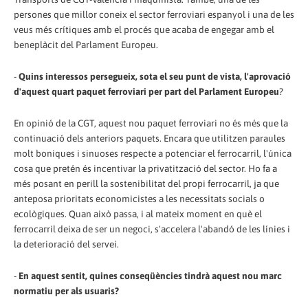
persones que millor coneix el sector ferroviari espanyol i una de les
veus més crítiques amb el procés que acaba de engegar amb el
beneplàcit del Parlament Europeu.
-
Quins interessos persegueix, sota el seu punt de vista, l'aprovació
d'aquest quart paquet ferroviari per part del Parlament Europeu
?
En opinió de la CGT, aquest nou paquet ferroviari no és més que la
continuació dels anteriors paquets. Encara que utilitzen paraules
molt boniques i sinuoses respecte a potenciar el ferrocarril, l'única
cosa que pretén és incentivar la privatització del sector. Ho fa a
més posant en perill la sostenibilitat del propi ferrocarril, ja que
anteposa prioritats economicistes a les necessitats socials o
ecològiques. Quan això passa, i al mateix moment en què el
ferrocarril deixa de ser un negoci, s'accelera l'abandó de les línies i
la deterioració del servei.
-
En aquest sentit, quines conseqüències tindrà aquest nou marc
normatiu per als usuaris?