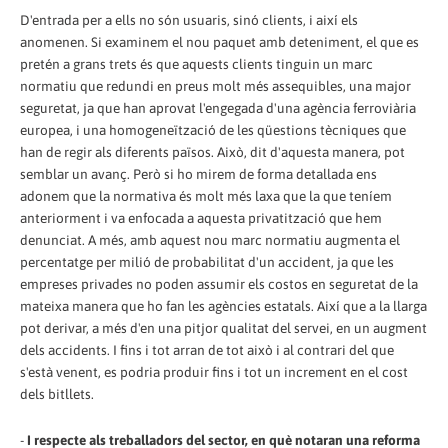
D'entrada per a ells no són usuaris, sinó clients, i així els
anomenen. Si examinem el nou paquet amb deteniment, el que es
pretén a grans trets és que aquests clients tinguin un marc
normatiu que redundi en preus molt més assequibles, una major
seguretat, ja que han aprovat l'engegada d'una agència ferroviària
europea, i una homogeneïtzació de les qüestions tècniques que
han de regir als diferents països. Això, dit d'aquesta manera, pot
semblar un avanç. Però si ho mirem de forma detallada ens
adonem que la normativa és molt més laxa que la que teníem
anteriorment i va enfocada a aquesta privatització que hem
denunciat. A més, amb aquest nou marc normatiu augmenta el
percentatge per milió de probabilitat d'un accident, ja que les
empreses privades no poden assumir els costos en seguretat de la
mateixa manera que ho fan les agències estatals. Així que a la llarga
pot derivar, a més d'en una pitjor qualitat del servei, en un augment
dels accidents. I fins i tot arran de tot això i al contrari del que
s'està venent, es podria produir fins i tot un increment en el cost
dels bitllets.
-
I respecte als treballadors del sector, en què notaran una reforma