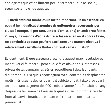
ecologistes que estan lluitant per un ferrocarril públic, social,
segur, sostenible i de qualitat.
-
El medi ambient també és un factor important. En un escenari en
el qual hem duplicat el nombre de quilòmetres recorreguts per
ciutadà europeu (i per tant, l'índex d'emissions) en amb prou feines
20 anys, i la majoria d'aquests trajectes recauen en el cotxe i l'avió,
no convindria apostar pel ferrocarril com una manera efectiva i
relativament senzilla de lluitar contra el canvi climàtic?
Evidentment. El que assegura pretendre aquest marc regulador és
incentivar el ferrocarril, però el que fa és afavorir els interessos
privats de les companyies aèries, petrolíferes i dels fabricants
d'automòbils. Així que s'aconseguirà tot el contrari: es desplaçaran
molts més usuaris del ferrocarril al vehicle privat, i això provocarà
un important augment del CO2 emès a l'atmosfera. Tot això, un any
després de la Cimera de París en la qual es van comprometre a fer
front al canvi climàtic potenciant el ferrocarril com un arma
primordial.