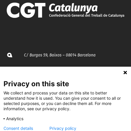
C/ Burgos 59, Baixos – 08014 Barcelona
spccc@
spcgtcatalunya.cat
Privacy on this site
935 120 481
We collect and process your data on this site to better
understand how it is used. You can give your consent to all or
@CGTCatalunya
selected purposes, or you can decline them all. For more
information, see our privacy policy.
cgtcatalunya
Analytics
CGTCatalunya
Consent details
Privacy policy