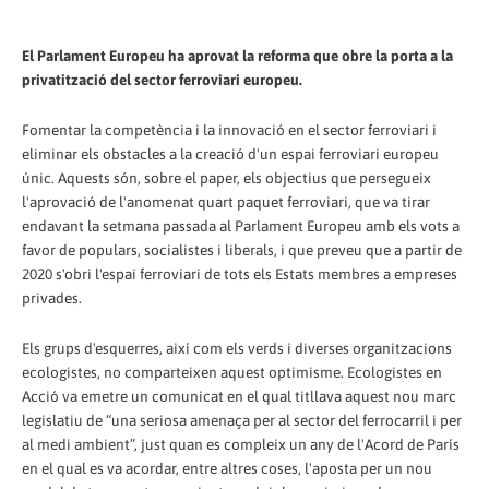
El Parlament Europeu ha aprovat la reforma que obre la porta a la
privatització del sector ferroviari europeu.
Fomentar la competència i la innovació en el sector ferroviari i
eliminar els obstacles a la creació d'un espai ferroviari europeu
únic. Aquests són, sobre el paper, els objectius que persegueix
l'aprovació de l'anomenat quart paquet ferroviari, que va tirar
endavant la setmana passada al Parlament Europeu amb els vots a
favor de populars, socialistes i liberals, i que preveu que a partir de
2020 s'obri l'espai ferroviari de tots els Estats membres a empreses
privades.
Els grups d'esquerres, així com els verds i diverses organitzacions
ecologistes, no comparteixen aquest optimisme. Ecologistes en
Acció va emetre un comunicat en el qual titllava aquest nou marc
legislatiu de “una seriosa amenaça per al sector del ferrocarril i per
al medi ambient”, just quan es compleix un any de l'Acord de París
en el qual es va acordar, entre altres coses, l'aposta per un nou