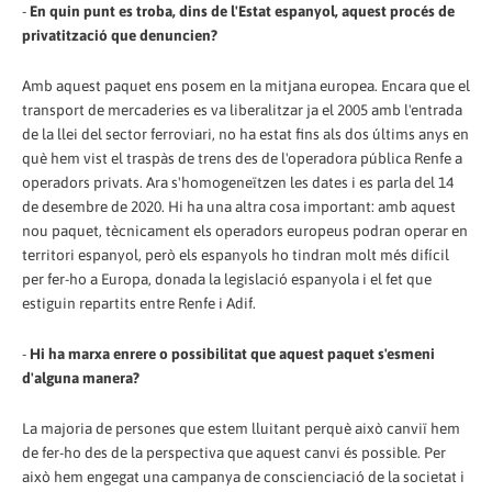
-
En quin punt es troba, dins de l'Estat espanyol, aquest procés de
privatització que denuncien?
Amb aquest paquet ens posem en la mitjana europea. Encara que el
transport de mercaderies es va liberalitzar ja el 2005 amb l'entrada
de la llei del sector ferroviari, no ha estat fins als dos últims anys en
què hem vist el traspàs de trens des de l'operadora pública Renfe a
operadors privats. Ara s'homogeneïtzen les dates i es parla del 14
de desembre de 2020. Hi ha una altra cosa important: amb aquest
nou paquet, tècnicament els operadors europeus podran operar en
territori espanyol, però els espanyols ho tindran molt més difícil
per fer-ho a Europa, donada la legislació espanyola i el fet que
estiguin repartits entre Renfe i Adif.
-
Hi ha marxa enrere o possibilitat que aquest paquet s'esmeni
d'alguna manera?
La majoria de persones que estem lluitant perquè això canviï hem
de fer-ho des de la perspectiva que aquest canvi és possible. Per
això hem engegat una campanya de conscienciació de la societat i