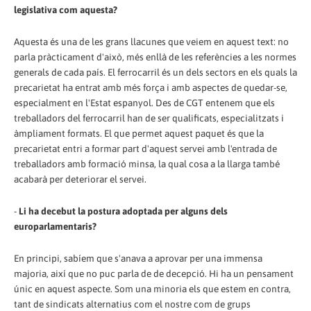
legislativa com aquesta?
Aquesta és una de les grans llacunes que veiem en aquest text: no
parla pràcticament d'això, més enllà de les referències a les normes
generals de cada país. El ferrocarril és un dels sectors en els quals la
precarietat ha entrat amb més força i amb aspectes de quedar-se,
especialment en l'Estat espanyol. Des de CGT entenem que els
treballadors del ferrocarril han de ser qualificats, especialitzats i
àmpliament formats. El que permet aquest paquet és que la
precarietat entri a formar part d'aquest servei amb l'entrada de
treballadors amb formació minsa, la qual cosa a la llarga també
acabarà per deteriorar el servei.
-
Li ha decebut la postura adoptada per alguns dels
europarlamentaris?
En principi, sabíem que s'anava a aprovar per una immensa
majoria, així que no puc parla de de decepció. Hi ha un pensament
únic en aquest aspecte. Som una minoria els que estem en contra,
tant de sindicats alternatius com el nostre com de grups