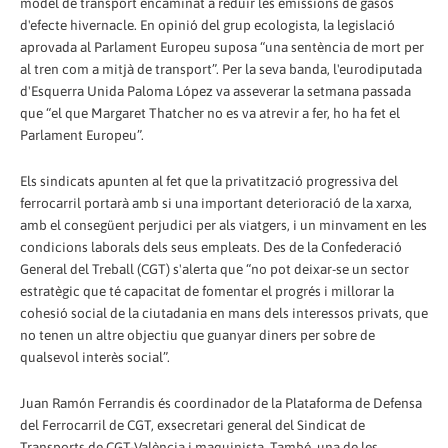
model de transport encaminat a reduir les emissions de gasos
d'efecte hivernacle. En opinió del grup ecologista, la legislació
aprovada al Parlament Europeu suposa “una sentència de mort per
al tren com a mitjà de transport”. Per la seva banda, l'eurodiputada
d'Esquerra Unida Paloma López va asseverar la setmana passada
que “el que Margaret Thatcher no es va atrevir a fer, ho ha fet el
Parlament Europeu”.
Els sindicats apunten al fet que la privatització progressiva del
ferrocarril portarà amb si una important deterioració de la xarxa,
amb el consegüent perjudici per als viatgers, i un minvament en les
condicions laborals dels seus empleats. Des de la Confederació
General del Treball (CGT) s'alerta que “no pot deixar-se un sector
estratègic que té capacitat de fomentar el progrés i millorar la
cohesió social de la ciutadania en mans dels interessos privats, que
no tenen un altre objectiu que guanyar diners per sobre de
qualsevol interès social”.
Juan Ramón Ferrandis és coordinador de la Plataforma de Defensa
del Ferrocarril de CGT, exsecretari general del Sindicat de
Transports de CGT-València i maquinista. També, una de les