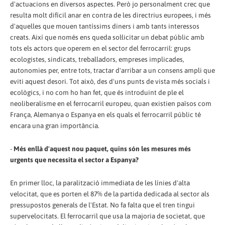
d'actuacions en diversos aspectes. Però jo personalment crec que
resulta molt difícil anar en contra de les directrius europees, i més
d'aquelles que mouen tantíssims diners i amb tants interessos
creats. Així que només ens queda sol·licitar un debat públic amb
tots els actors que operem en el sector del ferrocarril: grups
ecologistes, sindicats, treballadors, empreses implicades,
autonomies per, entre tots, tractar d'arribar a un consens ampli que
eviti aquest desori. Tot això, des d'uns punts de vista més socials i
ecològics, i no com ho han fet, que és introduint de ple el
neoliberalisme en el ferrocarril europeu, quan existien països com
França, Alemanya o Espanya en els quals el ferrocarril públic té
encara una gran importància.
-
Més enllà d'aquest nou paquet, quins són les mesures més
urgents que necessita el sector a Espanya?
En primer lloc, la paralització immediata de les línies d'alta
velocitat, que es porten el 87% de la partida dedicada al sector als
pressupostos generals de l'Estat. No fa falta que el tren tingui
supervelocitats. El ferrocarril que usa la majoria de societat, que