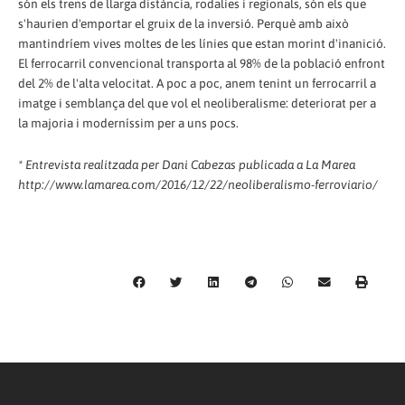
són els trens de llarga distància, rodalies i regionals, són els que
s'haurien d'emportar el gruix de la inversió. Perquè amb això
mantindríem vives moltes de les línies que estan morint d'inanició.
El ferrocarril convencional transporta al 98% de la població enfront
del 2% de l'alta velocitat. A poc a poc, anem tenint un ferrocarril a
imatge i semblança del que vol el neoliberalisme: deteriorat per a
la majoria i moderníssim per a uns pocs.
* Entrevista realitzada per Dani Cabezas publicada a La Marea
http://www.lamarea.com/2016/12/22/neoliberalismo-ferroviario/