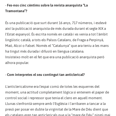
-
Fes-nos cinc cèntims sobre la revista anarquista “La
Tramontana”?
És una publicació que surt durant 16 anys, 717 números, i esdevé
així la publicació anarquista de més durada durant el segle XIX a
l'Estat espanyol. És escrita només en català i es venia a tot l'àmbit
lingüístic català, a tots els Països Catalans, de Fraga a Perpinyà,
Maó, Alcoi o Falset. Només el “Catalunya” que ara teniu a les mans
ha tingut més durada i difusió en llengua catalana.
Insisteixo molt en el fet que era una publicació anarquista però
alhora popular.
-
Com interpretes el seu contingut tan anticlerical?
L'anticlericalisme era l'espai comú de totes les esquerres del
moment, una actitud completament lògica si entenem el paper de
control social i repressor que tenia el clero en aquell moment.
Llunas s'enfrontà sempre amb l'Església i l'arribaren a tancar a la
presó per posar en dubte la virginitat de la Mare de Déu dient que
els catalans eren tan anticlericals que a la “mare de Déu” ningú mai