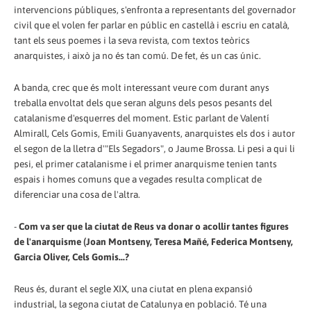
intervencions públiques, s'enfronta a representants del governador
civil que el volen fer parlar en públic en castellà i escriu en català,
tant els seus poemes i la seva revista, com textos teòrics
anarquistes, i això ja no és tan comú. De fet, és un cas únic.
A banda, crec que és molt interessant veure com durant anys
treballa envoltat dels que seran alguns dels pesos pesants del
catalanisme d'esquerres del moment. Estic parlant de Valentí
Almirall, Cels Gomis, Emili Guanyavents, anarquistes els dos i autor
el segon de la lletra d'"Els Segadors", o Jaume Brossa. Li pesi a qui li
pesi, el primer catalanisme i el primer anarquisme tenien tants
espais i homes comuns que a vegades resulta complicat de
diferenciar una cosa de l'altra.
-
Com va ser que la ciutat de Reus va donar o acollir tantes figures
de l'anarquisme (Joan Montseny, Teresa Mañé, Federica Montseny,
Garcia Oliver, Cels Gomis...?
Reus és, durant el segle XIX, una ciutat en plena expansió
industrial, la segona ciutat de Catalunya en població. Té una