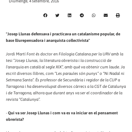
Diumenge, 4 setembre, 2016
"Josep Llunas defensava i practicava un catalanisme popular, de
base lliurepensadora i anarquista col·lectivista"
Jordi Martí Font és doctor en Filologia Catalana per la URV amb la
tesi “Josep Llunas, la literatura obrerista i la construcció de
l'anarquia en català al segle XIX”, amb què va obtenir cum laude. Ja
escrit diversos llibres, com “Les paraules són punys” o “Ni Nadal ni
Setmana Santa”. És professor de Secundària i regidor de la CUP a
Tarragona i ha desenvolupat diversos càrrecs a la CGT de Catalunya
i de Tarragona, alhora que durant anys va ser el coordinador de la
revista “Catalunya”.
-
Qui va ser Josep Llunas i com va es va iniciar en el pensament
obrerista?