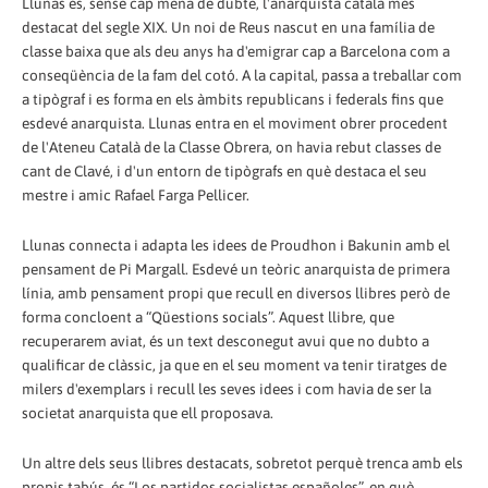
Llunas és, sense cap mena de dubte, l'anarquista català més
destacat del segle XIX. Un noi de Reus nascut en una família de
classe baixa que als deu anys ha d'emigrar cap a Barcelona com a
conseqüència de la fam del cotó. A la capital, passa a treballar com
a tipògraf i es forma en els àmbits republicans i federals fins que
esdevé anarquista. Llunas entra en el moviment obrer procedent
de l'Ateneu Català de la Classe Obrera, on havia rebut classes de
cant de Clavé, i d'un entorn de tipògrafs en què destaca el seu
mestre i amic Rafael Farga Pellicer.
Llunas connecta i adapta les idees de Proudhon i Bakunin amb el
pensament de Pi Margall. Esdevé un teòric anarquista de primera
línia, amb pensament propi que recull en diversos llibres però de
forma concloent a “Qüestions socials”. Aquest llibre, que
recuperarem aviat, és un text desconegut avui que no dubto a
qualificar de clàssic, ja que en el seu moment va tenir tiratges de
milers d'exemplars i recull les seves idees i com havia de ser la
societat anarquista que ell proposava.
Un altre dels seus llibres destacats, sobretot perquè trenca amb els
propis tabús, és “Los partidos socialistas españoles”, en què