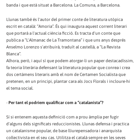
banda i que està situat a Barcelona. La Comuna, a Barcelona.
Llunas també és l'autor del primer conte de literatura utòpica
escrit en català: “Amoria”. És qui inaugura aquest corrent literari
que portarà a l'actual ciència ficció. Es tracta d'un conte que
publica a “L'Almanac de La Tramontana” i que uns anys després
Anselmo Lorenzo s'atribuirà, traduït al castellà, a “La Revista
Blanca”.
Alhora, però, i aquí sí que podem atorgar-li un paper destacadíssim,
fa teoria literària defensant la literatura popular que conrea i crea
dos certàmens literaris amb el nom de Certamen Socialista que
pretenen, en un principi, plantar cara als Jocs Florals i incloure-hi
el tema social.
-
Per tant el podríem qualificar com a “catalanista”?
Sí si entenem aquesta definició com a prou àmplia per fugir
d'alguns dels significats reduccionistes. Llunas defensa i practica
un catalanisme popular, de base lliurepensadora i anarquista
col·lectivista en el seu cas. Utilitza el català sempre en les seves