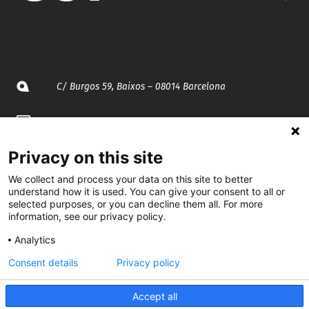
C/ Burgos 59, Baixos – 08014 Barcelona
spccc@
spcgtcatalunya.cat
935 120 481
Privacy on this site
We collect and process your data on this site to better
understand how it is used. You can give your consent to all or
@CGTCatalunya
selected purposes, or you can decline them all. For more
information, see our privacy policy.
cgtcatalunya
Analytics
CGTCatalunya
Consent details
Privacy policy
cgtcatalunya
Accept all