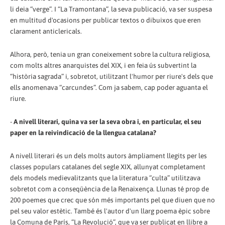
li deia “verge”. I “La Tramontana”, la seva publicació, va ser suspesa
en multitud d'ocasions per publicar textos o dibuixos que eren
clarament anticlericals.
Alhora, però, tenia un gran coneixement sobre la cultura religiosa,
com molts altres anarquistes del XIX, i en feia ús subvertint la
“història sagrada” i, sobretot, utilitzant l'humor per riure's dels que
ells anomenava “carcundes”. Com ja sabem, cap poder aguanta el
riure.
-
A nivell literari, quina va ser la seva obra i, en particular, el seu
paper en la reivindicació de la llengua catalana?
A nivell literari és un dels molts autors àmpliament llegits per les
classes populars catalanes del segle XIX, allunyat completament
dels models medievalitzants que la literatura “culta” utilitzava
sobretot com a conseqüència de la Renaixença. Llunas té prop de
200 poemes que crec que són més importants pel que diuen que no
pel seu valor estètic. També és l'autor d'un llarg poema èpic sobre
la Comuna de París, “La Revolució”, que va ser publicat en llibre a