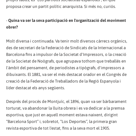
proposa crear un partit polític anarquista. Si més no, curiós.
-
Quina va ser la seva participació en l'organització del moviment
obrer?
Molt diversa i continuada. Va tenir molt diversos càrrecs orgànics,
des de secretari de la Federació de Sindicats de la Internacional a
Barcelona fins a impulsor de la Societat d'Impressors, o la creació
de la Societat de Noògrafs, que agrupava tothom que treballés en
l'àmbit del pensament, de periodistes a tipògrafs, d'impressors a
dibuixants. El 1881, va ser el més destacat orador en el Congrés de
creació de la Federació de Treballadors de la Regió Espanyola i
líder destacat els anys següents.
Després del procés de Montjuïc, el 1896, quan va ser bàrbarament
torturat, va abandonar la lluita obrera i es va dedicar a la premsa
esportiva, que just en aquell moment estava naixent, dirigint
“Barcelona Sport” i, sobretot, “Los Deportes”, la primera gran
revista esportiva de tot l'estat, fins a la seva mort el 1905.