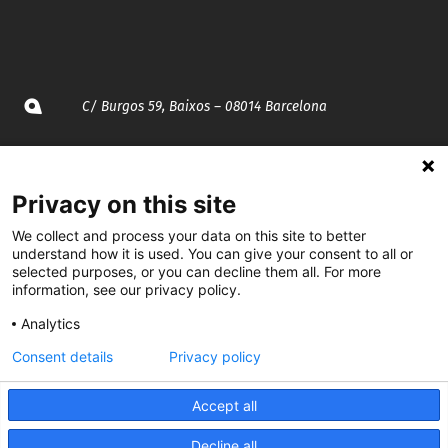
C/ Burgos 59, Baixos – 08014 Barcelona
spccc@
spcgtcatalunya.cat
Privacy on this site
935 120 481
We collect and process your data on this site to better
understand how it is used. You can give your consent to all or
@CGTCatalunya
selected purposes, or you can decline them all. For more
information, see our privacy policy.
cgtcatalunya
Analytics
CGTCatalunya
Consent details
Privacy policy
cgtcatalunya
Accept all
Decline all