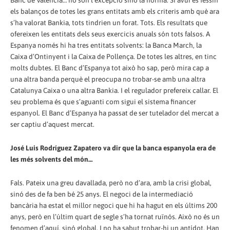
Banc de València… no són l’excepció sinó la norma. Si avui es fessin
els balanços de totes les grans entitats amb els criteris amb què ara
s’ha valorat Bankia, tots tindrien un forat. Tots. Els resultats que
ofereixen les entitats dels seus exercicis anuals són tots falsos. A
Espanya només hi ha tres entitats solvents: la Banca March, la
Caixa d’Ontinyent i la Caixa de Pollença. De totes les altres, en tinc
molts dubtes. El Banc d’Espanya tot això ho sap, però mira cap a
una altra banda perquè el preocupa no trobar-se amb una altra
Catalunya Caixa o una altra Bankia. I el regulador prefereix callar. El
seu problema és que s’aguanti com sigui el sistema financer
espanyol. El Banc d’Espanya ha passat de ser tutelador del mercat a
ser captiu d’aquest mercat.
José Luis Rodríguez Zapatero va dir que la banca espanyola era de
les més solvents del món…
Fals. Pateix una greu davallada, però no d’ara, amb la crisi global,
sinó des de fa ben bé 25 anys. El negoci de la intermediació
bancària ha estat el millor negoci que hi ha hagut en els últims 200
anys, però en l’últim quart de segle s’ha tornat ruïnós. Això no és un
fenomen d’aquí, sinó global. I no ha sabut trobar-hi un antídot. Han