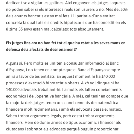
dedicant-se a vigilar les gallines. Així enganyen els jutges i aquests
no poden saber si els interessos reals són usurers o no. Més del 50%
dels apunts bancaris estan mal fets. I li parlaria d’una entitat
concreta la qual tots els crèdits hipotecaris que ha concedit en els
últims 35 anys estan mal calculats: tots absolutament.
Els jutges fins ara no han fet tot el que ha estat a les seves mans en
defensa dels afectats de desnonament?
Alguns sí. Però molts es limiten a consultar informació al Banc
d’Espanya, i no tenen en compte que el Banc d’Espanya sempre
anirà a favor de les entitats. En aquest moment hi ha 140.000
processos d’execució hipotecària oberts. Això vol dir que hi ha
140.000 advocats treballant-hi. I a molts els falten coneixements
econòmics i de l’operativa bancària. A més, cal tenir en compte que
la majoria dels jutges tenen uns coneixements de matemàtica
financera molt rudimentaris, i amb els advocats passa el mateix.
Saben trobar arguments legals, però costa trobar arguments
financers. Hem de donar armes de tipus econòmic i financer als
ciutadans i sobretot als advocats perquè puguin proporcionar