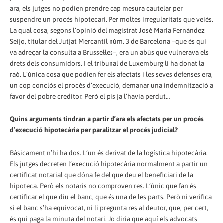
ara, els jutges no podien prendre cap mesura cautelar per
suspendre un procés hipotecari. Per moltes irregularitats que veiés.
La qual cosa, segons l’opinió del magistrat José María Fernández
Seijo, titular del Jutjat Mercantil núm. 3 de Barcelona –que és qui
va adreçar la consulta a Brussel·les–, era un abús que vulnerava els
drets dels consumidors. I el tribunal de Luxemburg li ha donat la
raó. L’única cosa que podien fer els afectats i les seves defenses era,
un cop conclòs el procés d’execució, demanar una indemnització a
favor del pobre creditor. Però el pis ja l’havia perdut…
Quins arguments tindran a partir d’ara els afectats per un procés
d’execució hipotecària per paralitzar el procés judicial?
Bàsicament n’hi ha dos. L’un és derivat de la logística hipotecària.
Els jutges decreten l’execució hipotecària normalment a partir un
certificat notarial que dóna fe del que deu el beneficiari de la
hipoteca. Però els notaris no comproven res. L’únic que fan és
certificar el que diu el banc, que és una de les parts. Però ni verifica
si el banc s’ha equivocat, ni li pregunta res al deutor, que, per cert,
és qui paga la minuta del notari. Jo diria que aquí els advocats