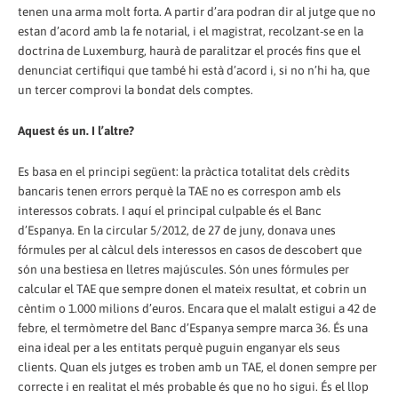
tenen una arma molt forta. A partir d’ara podran dir al jutge que no
estan d’acord amb la fe notarial, i el magistrat, recolzant-se en la
doctrina de Luxemburg, haurà de paralitzar el procés fins que el
denunciat certifiqui que també hi està d’acord i, si no n’hi ha, que
un tercer comprovi la bondat dels comptes.
Aquest és un. I l’altre?
Es basa en el principi següent: la pràctica totalitat dels crèdits
bancaris tenen errors perquè la TAE no es correspon amb els
interessos cobrats. I aquí el principal culpable és el Banc
d’Espanya. En la circular 5/2012, de 27 de juny, donava unes
fórmules per al càlcul dels interessos en casos de descobert que
són una bestiesa en lletres majúscules. Són unes fórmules per
calcular el TAE que sempre donen el mateix resultat, et cobrin un
cèntim o 1.000 milions d’euros. Encara que el malalt estigui a 42 de
febre, el termòmetre del Banc d’Espanya sempre marca 36. És una
eina ideal per a les entitats perquè puguin enganyar els seus
clients. Quan els jutges es troben amb un TAE, el donen sempre per
correcte i en realitat el més probable és que no ho sigui. És el llop