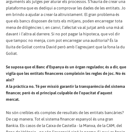
arguments als jutges per aturar els processos. S’hauria de crear una
plataforma que es dediqui a comprovar les dades de les entitats. Jo
em brindo a ajudar a crear-la altruistament. El gran problema és
que els bancs disposen de tots els mitjans, poden encarregar tota
mena de diligències i, en canvi, l’afectat va al jutjat amb una mà al
davant i l’altra al darrere. Si no pot pagar la hipoteca, que vol dir
que tampoc no menja, com pot encarregar una auditoria? És la
lluita de Goliat contra David però amb l’agreujant que la fona la du
Goliat.
Se suposa que el Banc d’Espanya és un òrgan regulador, és a dir, que
vigila que les entitats financeres compleixin les regles de joc. No és
així?
A la pràctica no. Té per missió garantir la transparència del sistema
financer, però és el principal culpable de l’opacitat d’aquest
mercat.
No són creïbles els comptes de resultats de les entitats bancàries?
De cap manera. Tot el sistema financer espanyol és una gran
Bankia. Els casos de la Caixa de Castella - la Manxa, de la CAM, del