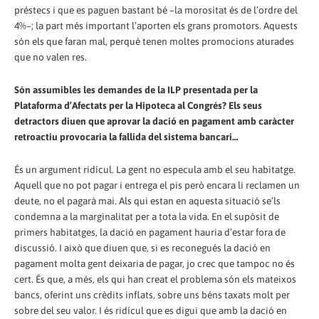
préstecs i que es paguen bastant bé –la morositat és de l’ordre del
4%–; la part més important l’aporten els grans promotors. Aquests
són els que faran mal, perquè tenen moltes promocions aturades
que no valen res.
Són assumibles les demandes de la ILP presentada per la
Plataforma d’Afectats per la Hipoteca al Congrés? Els seus
detractors diuen que aprovar la dació en pagament amb caràcter
retroactiu provocaria la fallida del sistema bancari…
És un argument ridícul. La gent no especula amb el seu habitatge.
Aquell que no pot pagar i entrega el pis però encara li reclamen un
deute, no el pagarà mai. Als qui estan en aquesta situació se’ls
condemna a la marginalitat per a tota la vida. En el supòsit de
primers habitatges, la dació en pagament hauria d’estar fora de
discussió. I això que diuen que, si es reconegués la dació en
pagament molta gent deixaria de pagar, jo crec que tampoc no és
cert. És que, a més, els qui han creat el problema són els mateixos
bancs, oferint uns crèdits inflats, sobre uns béns taxats molt per
sobre del seu valor. I és ridícul que es digui que amb la dació en