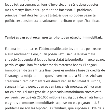
fet de tot: assegurances, fons d’inversió, una sèrie de productes
més o menys llaminers… però tot ha fracassat. El problema,
principalment dels bancs de l’Estat, és que no poden pagar la
política expansionista absolutament delirant en què s’han ficat.
També es van equivocar apostant-ho tot en el sector immobiliari...
El tema immobiliari és l’última malifeta de les entitats per treure
algun rendiment. Però, quan posen l’excusa que la seva mala
situació és deguda al fet que ha esclatat la bombolla financera… no,
perdó, és que l’han feta rebentar els mateixos bancs. El negoci
immobiliari de les entitats financeres es nodria a base de crèdits de
l’estranger a mitjà termini, que s’invertien aquí a 35 anys. Així van
crear una piràmide: mentre els diners venien fàcilment d’Europa,
s’anava inflant; però, quan es van tancar els mercats, se’n va anar
tot en orris. I el més gros de la patacada immobiliària encara està
per venir... perquè els 280.000 milions i escaig que deuen als bancs
els grans promotors immobiliaris, aquests no els pagaran mai. El
problema no són les hipoteques familiars, que suposen el 35% dels