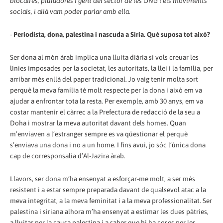
blocaires, piuladores i gent del sector de les ONG i els moviments
socials, i allà vam poder parlar amb ella.
-
Periodista, dona, palestina i nascuda a Síria. Què suposa tot això?
Ser dona al món àrab implica una lluita diària si vols creuar les
línies imposades per la societat, les autoritats, la llei i la família, per
arribar més enllà del paper tradicional. Jo vaig tenir molta sort
perquè la meva família té molt respecte per la dona i això em va
ajudar a enfrontar tota la resta. Per exemple, amb 30 anys, em va
costar mantenir el càrrec a la Prefectura de redacció de la seu a
Doha i mostrar la meva autoritat davant dels homes. Quan
m’enviaven a l’estranger sempre es va qüestionar el perquè
s’enviava una dona i no a un home. I fins avui, jo sóc l’única dona
cap de corresponsalia d’Al-Jazira àrab.
Llavors, ser dona m’ha ensenyat a esforçar-me molt, a ser més
resistent i a estar sempre preparada davant de qualsevol atac a la
meva integritat, a la meva feminitat i a la meva professionalitat. Ser
palestina i siriana alhora m’ha ensenyat a estimar les dues pàtries,
a lluitar per la causa palestina i a saber que hi ha coses per les