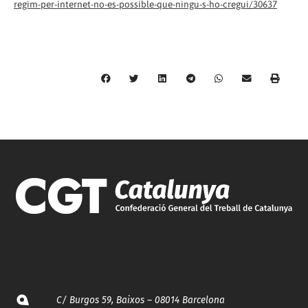
regim-per-internet-no-es-possible-que-ningu-s-ho-cregui/30637
C/ Burgos 59, Baixos – 08014 Barcelona