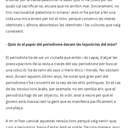
quals cal sacrificar-se, encara que no arribin mai. Sincerament, no
tinc nacionalitat palestina ni siriana i això m’ha portat a fer una
vida una mica errant per tot el món, perquè conservo les meves
identitats i, alhora, absorbeixo les identitats i les cultures que vaig
coneixent.
-
Quin és el paper del periodisme davant les injustícies del món?
El periodista ha de ser un ciutadà que entén i és capaç d’alçar les
preocupacions de la resta a través del seu periodisme per buscar
una solució; ha de tenir els seus criteris ètics i morals. No obstant
això, durant aquests últims anys, he notat que gran part del
periodisme s’ha convertit en la veu de les elits polítiques. En el cas
de les revolucions àrabs, per exemple, no em sembla ètic que el
periodista hagi de ser objectiu, és a dir, anar a veure per què el
govern està massacrant la gent que es manifesta pacíficament a
una plaça.
A mi m’han canviat aquestes revolucions perquè vaig sentir que,
com a periodista, havia d’estar amb el poble. De tota manera, avui