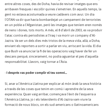
entre altres coses, des de Doha, havia de revisar imatges que ens
arribaven fresques i escollir quines s’emetrien. En aquells temps, la
gent no estava acostumada a veure cadàvers com avui. Un dia
l’OTAN va dir que havia bombardejat un campament de terroristes
en un poble a l’Afganistan, però les imatges que teníem eren només
de nens i dones, tots morts. A més, el 8 d’abril de 2003, es va produir
l’atac contra els periodistes a l’Iraq i va morir un company d’Al-
Jazira. Va ser un dels dies més tristos de la meva vida, allà, a Doha,
enviant els reporters a sortir a parlar en viu, arriscant la vida. El dia
que Bush va anunciar la fi de les operacions vaig haver de fer un
descans perquè, sincerament, no podia aguantar el pes d’aquella
responsabilitat. Llavors, vaig tornar a l’Àsia.
-
I després vas poder complir el teu somni…
Sí, anar a l’Amèrica Llatina per explicar al món àrab la seva història
a través de les coses que tenim en comú i aprendre de la seva
experiència. Quan vaig arribar, començava l’èxit de l’esquerra a
l’Amèrica Llatina, jo i els televidents d’Al-Jazira vam viure la
formació de nous blocs, on els sud-americans o llatinoamericans