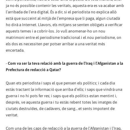
ja no és possible contenir les veritats, aquesta era es va acabar amb
l’arribada de l’era digital. És a dir, si el periodista no explica allò
està que succeint al mitjà de l’empresa que li paga, algun ciutadà
ho dirà a Internet. Llavors, els mitjans se senten obligats a verificar
aquests temes i a cobrir-los. Jo vull anomenar-ho un nou
matrimoni entre el periodisme tradicional i el nou periodisme, on
els dos es necessiten per potser arribar a una veritat més
encertada.
-
Com va ser la teva relació amb la guerra de l’Iraq i l’Afganistan a la
Prefectura de redacció a Qatar?
Quan ets periodista i saps el que pensen els polítics; i cada dia
estàs tractant la informació que arriba d’ells; i saps que vindrà una
guerra i no hi pots fer res; i saps que els polítics estan mentint i,
després, ve aquesta guerra i tu estàs rebent totes les imatges de
ciutats destruïdes, de cadàvers, de sang… et sents impotent de
veritat.
Com una de les caps de redacció a la guerra de l’Afganistan i l’Iraq,