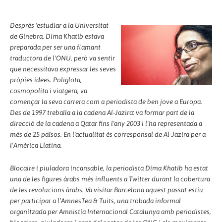
Després 'estudiar a la Universitat
de Ginebra, Dima Khatib estava
preparada per ser una flamant
traductora de l'ONU, però va sentir
que necessitava expressar les seves
pròpies idees. Poliglota,
cosmopolita i viatgera, va
començar la seva carrera com a periodista de ben jove a Europa.
Des de 1997 treballa a la cadena Al-Jazira: va formar part de la
direcció de la cadena a Qatar fins l'any 2003 i l'ha representada a
més de 25 països. En l'actualitat és corresponsal de Al-Jazira per a
l'Amèrica Llatina.
Blocaire i piuladora incansable, la periodista Dima Khatib ha estat
una de les figures àrabs més influents a Twitter durant la cobertura
de les revolucions àrabs. Va visitar Barcelona aquest passat estiu
per participar a l’AmnesTea & Tuits, una trobada informal
organitzada per Amnistia Internacional Catalunya amb periodistes,