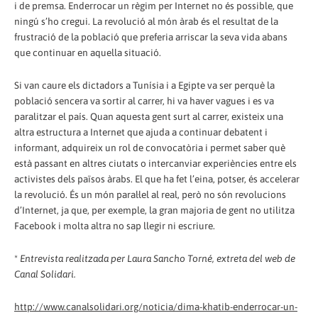
i de premsa. Enderrocar un règim per Internet no és possible, que
ningú s’ho cregui. La revolució al món àrab és el resultat de la
frustració de la població que preferia arriscar la seva vida abans
que continuar en aquella situació.
Si van caure els dictadors a Tunísia i a Egipte va ser perquè la
població sencera va sortir al carrer, hi va haver vagues i es va
paralitzar el país. Quan aquesta gent surt al carrer, existeix una
altra estructura a Internet que ajuda a continuar debatent i
informant, adquireix un rol de convocatòria i permet saber què
està passant en altres ciutats o intercanviar experiències entre els
activistes dels països àrabs. El que ha fet l’eina, potser, és accelerar
la revolució. És un món paral·lel al real, però no són revolucions
d’Internet, ja que, per exemple, la gran majoria de gent no utilitza
Facebook i molta altra no sap llegir ni escriure.
*
Entrevista realitzada per Laura Sancho Torné, extreta del web de
Canal Solidari.
http://www.canalsolidari.org/noticia/dima-khatib-enderrocar-un-