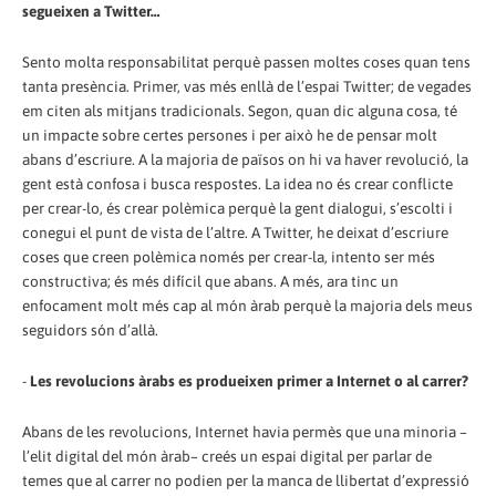
segueixen a Twitter…
Sento molta responsabilitat perquè passen moltes coses quan tens
tanta presència. Primer, vas més enllà de l’espai Twitter; de vegades
em citen als mitjans tradicionals. Segon, quan dic alguna cosa, té
un impacte sobre certes persones i per això he de pensar molt
abans d’escriure. A la majoria de països on hi va haver revolució, la
gent està confosa i busca respostes. La idea no és crear conflicte
per crear-lo, és crear polèmica perquè la gent dialogui, s’escolti i
conegui el punt de vista de l’altre. A Twitter, he deixat d’escriure
coses que creen polèmica només per crear-la, intento ser més
constructiva; és més difícil que abans. A més, ara tinc un
enfocament molt més cap al món àrab perquè la majoria dels meus
seguidors són d’allà.
-
Les revolucions àrabs es produeixen primer a Internet o al carrer?
Abans de les revolucions, Internet havia permès que una minoria –
l’elit digital del món àrab– creés un espai digital per parlar de
temes que al carrer no podien per la manca de llibertat d’expressió