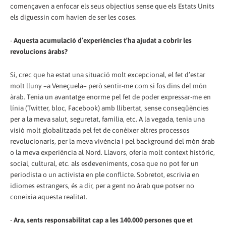
començaven a enfocar els seus objectius sense que els Estats Units
els diguessin com havien de ser les coses.
-
Aquesta acumulació d’experiències t’ha ajudat a cobrir les
revolucions àrabs?
Sí, crec que ha estat una situació molt excepcional, el fet d’estar
molt lluny –a Veneçuela– però sentir-me com si fos dins del món
àrab. Tenia un avantatge enorme pel fet de poder expressar-me en
línia (Twitter, bloc, Facebook) amb llibertat, sense conseqüències
per a la meva salut, seguretat, família, etc. A la vegada, tenia una
visió molt globalitzada pel fet de conèixer altres processos
revolucionaris, per la meva vivència i pel background del món àrab
o la meva experiència al Nord. Llavors, oferia molt context històric,
social, cultural, etc. als esdeveniments, cosa que no pot fer un
periodista o un activista en ple conflicte. Sobretot, escrivia en
idiomes estrangers, és a dir, per a gent no àrab que potser no
coneixia aquesta realitat.
-
Ara, sents responsabilitat cap a les 140.000 persones que et