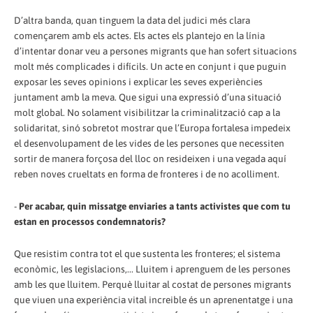
D’altra banda, quan tinguem la data del judici més clara
començarem amb els actes. Els actes els plantejo en la línia
d’intentar donar veu a persones migrants que han sofert situacions
molt més complicades i difícils. Un acte en conjunt i que puguin
exposar les seves opinions i explicar les seves experiències
juntament amb la meva. Que sigui una expressió d’una situació
molt global. No solament visibilitzar la criminalització cap a la
solidaritat, sinó sobretot mostrar que l’Europa fortalesa impedeix
el desenvolupament de les vides de les persones que necessiten
sortir de manera forçosa del lloc on resideixen i una vegada aquí
reben noves crueltats en forma de fronteres i de no acolliment.
-
Per acabar, quin missatge enviaries a tants activistes que com tu
estan en processos condemnatoris?
Que resistim contra tot el que sustenta les fronteres; el sistema
econòmic, les legislacions,... Lluitem i aprenguem de les persones
amb les que lluitem. Perquè lluitar al costat de persones migrants
que viuen una experiència vital increible és un aprenentatge i una