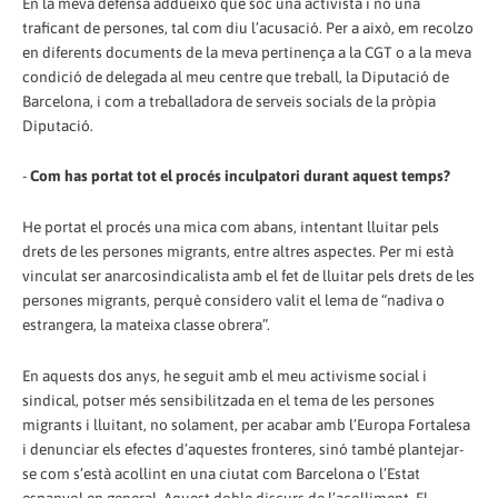
En la meva defensa addueixo que sóc una activista i no una
traficant de persones, tal com diu l’acusació. Per a això, em recolzo
en diferents documents de la meva pertinença a la CGT o a la meva
condició de delegada al meu centre que treball, la Diputació de
Barcelona, i com a treballadora de serveis socials de la pròpia
Diputació.
-
Com has portat tot el procés inculpatori durant aquest temps?
He portat el procés una mica com abans, intentant lluitar pels
drets de les persones migrants, entre altres aspectes. Per mi està
vinculat ser anarcosindicalista amb el fet de lluitar pels drets de les
persones migrants, perquè considero valit el lema de “nadiva o
estrangera, la mateixa classe obrera”.
En aquests dos anys, he seguit amb el meu activisme social i
sindical, potser més sensibilitzada en el tema de les persones
migrants i lluitant, no solament, per acabar amb l’Europa Fortalesa
i denunciar els efectes d’aquestes fronteres, sinó també plantejar-
se com s’està acollint en una ciutat com Barcelona o l’Estat