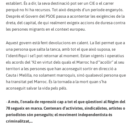
establert. És a dir, la seva destinació pot ser un CIE o el carrer
perquè no hi ha recursos. Tot això després d’un període enganyós.
Després el Govern del PSOE passa a acontentar les exigències de la
dreta, del capital, de qui realment exigeix accions de duresa contra
les persones migrants en el context europeu.
Aquest govern està fent devolucions en calent. La llei permet que a
una persona que salta la tanca, amb tot el que això suposa, se
l’identifiqui i se’l pot retornar al moment. Estan vigents i operatius
els acords del ’92 en virtut dels quals el Marroc ha d’“acollir” al seu
territori a les persones que han aconseguit sortir en direcció a
Ceuta i Melilla, no solament marroquís, sinó qualsevol persona que
ha transitat pel Marroc. És la tornada a la mort quan s’ha
aconseguit salvar la vida pels pèls.
-
A més, l’onada de repressió cap a tot el que qüestioni al Règim del
78 segueix en marxa. Centenars d’activistes, sindicalistes, artistes o
periodistes són perseguits; el moviment independentista és
criminalitzat,...