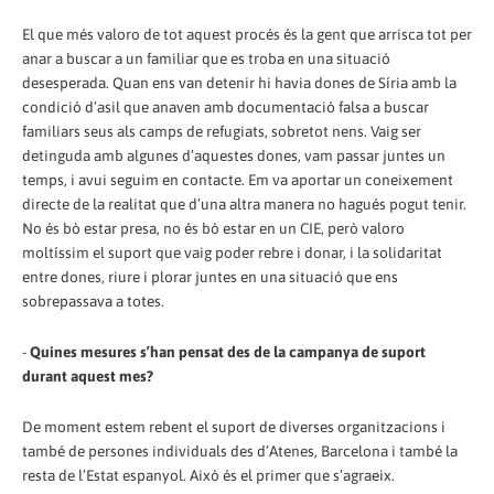
El que més valoro de tot aquest procés és la gent que arrisca tot per
anar a buscar a un familiar que es troba en una situació
desesperada. Quan ens van detenir hi havia dones de Síria amb la
condició d’asil que anaven amb documentació falsa a buscar
familiars seus als camps de refugiats, sobretot nens. Vaig ser
detinguda amb algunes d’aquestes dones, vam passar juntes un
temps, i avui seguim en contacte. Em va aportar un coneixement
directe de la realitat que d’una altra manera no hagués pogut tenir.
No és bò estar presa, no és bò estar en un CIE, però valoro
moltíssim el suport que vaig poder rebre i donar, i la solidaritat
entre dones, riure i plorar juntes en una situació que ens
sobrepassava a totes.
-
Quines mesures s’han pensat des de la campanya de suport
durant aquest mes?
De moment estem rebent el suport de diverses organitzacions i
també de persones individuals des d’Atenes, Barcelona i també la
resta de l’Estat espanyol. Això és el primer que s’agraeix.