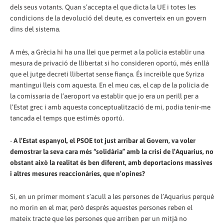
dels seus votants. Quan s’accepta el que dicta la UE i totes les
condicions de la devolució del deute, es converteix en un govern
dins del sistema.
A més, a Grècia hi ha una llei que permet a la policia establir una
mesura de privació de llibertat si ho consideren oportú, més enllà
que el jutge decreti llibertat sense fiança. És increible que Syriza
mantingui lleis com aquesta. En el meu cas, el cap de la policia de
la comissaria de l’aeroport va establir que jo era un perill per a
l’Estat grec i amb aquesta conceptualització de mi, podia tenir-me
tancada el temps que estimés oportú.
-
A l’Estat espanyol, el PSOE tot just arribar al Govern, va voler
demostrar la seva cara més “solidària” amb la crisi de l’Aquarius, no
obstant això la realitat és ben diferent, amb deportacions massives
i altres mesures reaccionàries, que n’opines?
Si, en un primer moment s’acull a les persones de l’Aquarius perquè
no morin en el mar, però després aquestes persones reben el
mateix tracte que les persones que arriben per un mitjà no