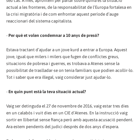
seu cas. A més, aprofitem per parlar sobre quina és la situació
actual a les fronteres, de la responsabilitat de l’Europa fortalesa en
la crisi migratòria i de com enfrontar aquest període d’auge
reaccionari del sistema capitalista.
-
Per què et volen condemnar a 10 anys de presó?
Estava tractant d’ajudar a un jove kurd a entrar a Europa. Aquest
jove, igual que milers i milers que fugen de conflictes greus,
situacions de pobresa i guerres, es trobava a Atenes sense la
possibilitat de traslladar-se on tenia familiars que podien acollir-lo.
Tot i saber que era il·legal, vaig considerar just ajudar-lo.
-
En quin punt està la teva situació actual?
Vaig ser detinguda el 27 de novembre de 2016, vaig estar tres dies
en un calabós i vuit dies en un CIE d’Atenes. En la instrucció vaig
sortir en llibertat sense fiança però amb aquesta acusació pendent.
Ara estem pendents del judici després de dos anys d’espera.