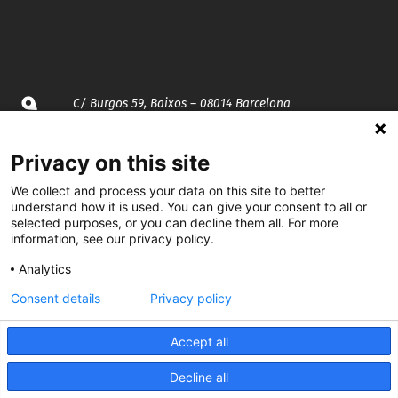
C/ Burgos 59, Baixos – 08014 Barcelona
spccc@
spcgtcatalunya.cat
Privacy on this site
935 120 481
We collect and process your data on this site to better
understand how it is used. You can give your consent to all or
selected purposes, or you can decline them all. For more
information, see our privacy policy.
@CGTCatalunya
Analytics
cgtcatalunya
Consent details
Privacy policy
CGTCatalunya
Accept all
cgtcatalunya
Decline all