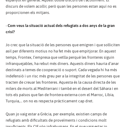
espanyol en general. Aquest doble discurs de l’acolliment. El
discurs de volem acollir, però quan les persones estan aquí no es
proporcionen els mitjans.
-
Com veus la situació actual dels refugiats a dos anys de la gran
crisi?
Jo crec que la situació de les persones que emigren i que sol·liciten
asil per diferents motius no ha fet més que empitjorar. En aquest
temps, Frontex, l’empresa que vetlla perquè les fronteres siguin
infranquejables, ha rebut més diners. Aquests diners hauria d’anar
destinats a temes de cooperació o suport. Cada vegada hi ha més
indefensió i un risc més greu per a la integritat de les persones que
tracten de creuar les fronteres. Aquesta és la causa directa de les
milers de morts al Mediterrani i també en el desert del Sàhara i en
tots els països que fan de frontera externa com el Marroc, Líbia,
Turquia,... on no es respecta pràcticament cap dret.
Quan jo vaig estar a Grècia, per exemple, existien camps de
refugiats amb dificultats de proveïments i condicions molt
insuficients. Els CIE són infrahumans. En el que vaig estar jo