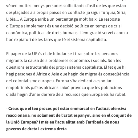
vénen moltes menys persones sol·licitants d’asil de les que estan
desplaçades als propis països en conflicte, ja sigui Turquia, Síria,
Líbia,... A Europa arriba un percentatge molt baix. La resposta
d’Europa simplement és una decisió política en temps de crisi
econòmica, política i de drets humans. L’emigració serveix com a
boc expiatori de les tares que té el sistema capitalista.
El paper de la UE és el de blindar-se i tirar sobre les persones
migrants la causa dels problemes econòmics i socials. Són les
qüestions estructurals del propi sistema capitalista. El fet que hi
hagi persones d’Àfrica o Àsia que hagin de migrar és conseqüència
del colonialisme europeu. Europa s’ha dedicat a espoliar i
empobrir als països africans i això provoca que les poblacions
d’allà hagin d’anar darrere dels recursos que Europa els ha robat.
-
Creus que el teu procés pot estar emmarcat en l’actual ofensiva
reaccionària, no solament de l’Estat espanyol, sinó en el conjunt de
la Unió Europea? I més en l’actualitat amb l’arribada de nous
governs de dreta i extrema dreta.