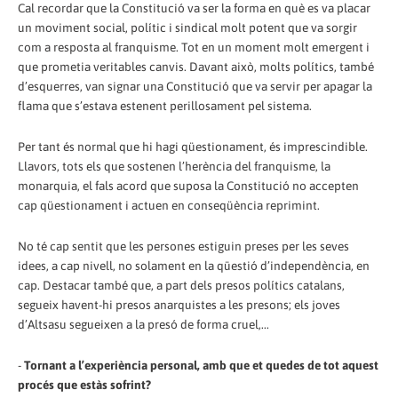
Cal recordar que la Constitució va ser la forma en què es va placar
un moviment social, polític i sindical molt potent que va sorgir
com a resposta al franquisme. Tot en un moment molt emergent i
que prometia veritables canvis. Davant això, molts polítics, també
d’esquerres, van signar una Constitució que va servir per apagar la
flama que s’estava estenent perillosament pel sistema.
Per tant és normal que hi hagi qüestionament, és imprescindible.
Llavors, tots els que sostenen l’herència del franquisme, la
monarquia, el fals acord que suposa la Constitució no accepten
cap qüestionament i actuen en conseqüència reprimint.
No té cap sentit que les persones estiguin preses per les seves
idees, a cap nivell, no solament en la qüestió d’independència, en
cap. Destacar també que, a part dels presos polítics catalans,
segueix havent-hi presos anarquistes a les presons; els joves
d’Altsasu segueixen a la presó de forma cruel,...
-
Tornant a l’experiència personal, amb que et quedes de tot aquest
procés que estàs sofrint?