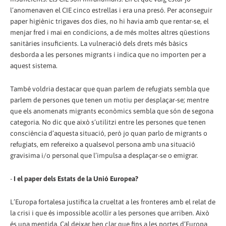
l’anomenaven el CIE cinco estrellas i era una presó. Per aconseguir
paper higiènic trigaves dos dies, no hi havia amb que rentar-se, el
menjar fred i mai en condicions, a de més moltes altres qüestions
sanitàries insuficients. La vulneració dels drets més bàsics
desborda a les persones migrants i indica que no importen per a
aquest sistema.
També voldria destacar que quan parlem de refugiats sembla que
parlem de persones que tenen un motiu per desplaçar-se; mentre
que els anomenats migrants econòmics sembla que són de segona
categoria. No dic que això s’utilitzi entre les persones que tenen
consciència d’aquesta situació, però jo quan parlo de migrants o
refugiats, em refereixo a qualsevol persona amb una situació
gravisima i/o personal que l’impulsa a desplaçar-se o emigrar.
-
I el paper dels Estats de la Unió Europea?
L’Europa fortalesa justifica la crueltat a les fronteres amb el relat de
la crisi i que és impossible acollir a les persones que arriben. Això
és una mentida. Cal deixar ben clar que fins a les portes d’Europa