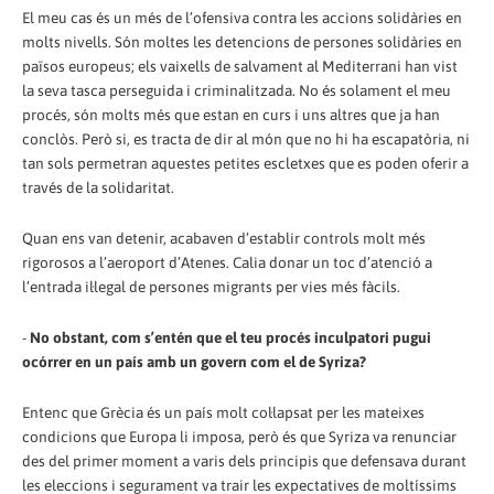
El meu cas és un més de l’ofensiva contra les accions solidàries en
molts nivells. Són moltes les detencions de persones solidàries en
països europeus; els vaixells de salvament al Mediterrani han vist
la seva tasca perseguida i criminalitzada. No és solament el meu
procés, són molts més que estan en curs i uns altres que ja han
conclòs. Però si, es tracta de dir al món que no hi ha escapatòria, ni
tan sols permetran aquestes petites escletxes que es poden oferir a
través de la solidaritat.
Quan ens van detenir, acabaven d’establir controls molt més
rigorosos a l’aeroport d’Atenes. Calia donar un toc d’atenció a
l’entrada il·legal de persones migrants per vies més fàcils.
-
No obstant, com s’entén que el teu procés inculpatori pugui
ocórrer en un país amb un govern com el de Syriza?
Entenc que Grècia és un país molt col·lapsat per les mateixes
condicions que Europa li imposa, però és que Syriza va renunciar
des del primer moment a varis dels principis que defensava durant
les eleccions i segurament va trair les expectatives de moltíssims