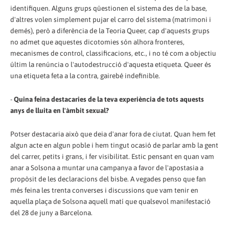
identifiquen. Alguns grups qüestionen el sistema des de la base,
d'altres volen simplement pujar el carro del sistema (matrimoni i
demés), però a diferència de la Teoria Queer, cap d'aquests grups
no admet que aquestes dicotomies són alhora fronteres,
mecanismes de control, classificacions, etc., i no té com a objectiu
últim la renúncia o l'autodestrucció d'aquesta etiqueta. Queer és
una etiqueta feta a la contra, gairebé indefinible.
-
Quina feina destacaries de la teva experiència de tots aquests
anys de lluita en l'àmbit sexual?
Potser destacaria això que deia d'anar fora de ciutat. Quan hem fet
algun acte en algun poble i hem tingut ocasió de parlar amb la gent
del carrer, petits i grans, i fer visibilitat. Estic pensant en quan vam
anar a Solsona a muntar una campanya a favor de l'apostasia a
propòsit de les declaracions del bisbe. A vegades penso que fan
més feina les trenta converses i discussions que vam tenir en
aquella plaça de Solsona aquell matí que qualsevol manifestació
del 28 de juny a Barcelona.