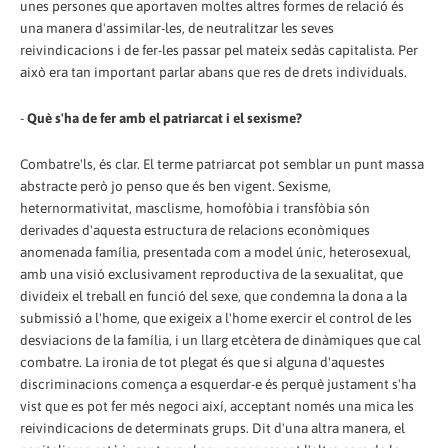
unes persones que aportaven moltes altres formes de relació és
una manera d'assimilar-les, de neutralitzar les seves
reivindicacions i de fer-les passar pel mateix sedàs capitalista. Per
això era tan important parlar abans que res de drets individuals.
-
Què s'ha de fer amb el patriarcat i el sexisme?
Combatre'ls, és clar. El terme patriarcat pot semblar un punt massa
abstracte però jo penso que és ben vigent. Sexisme,
heternormativitat, masclisme, homofòbia i transfòbia són
derivades d'aquesta estructura de relacions econòmiques
anomenada família, presentada com a model únic, heterosexual,
amb una visió exclusivament reproductiva de la sexualitat, que
divideix el treball en funció del sexe, que condemna la dona a la
submissió a l'home, que exigeix a l'home exercir el control de les
desviacions de la família, i un llarg etcètera de dinàmiques que cal
combatre. La ironia de tot plegat és que si alguna d'aquestes
discriminacions comença a esquerdar-e és perquè justament s'ha
vist que es pot fer més negoci així, acceptant només una mica les
reivindicacions de determinats grups. Dit d'una altra manera, el