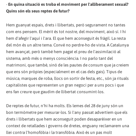
-
En quina situació es troba el moviment per l'alliberament sexual?
Quins són els seus reptes de futur?
Hem guanyat espais, drets i llibertats, però segurament no tantes
com ens pensem. El mèrit és tot nostre, del moviment, això sí. I hi
hem d'afegir l'aquí i l'ara. El que hem aconseguit és fràgil. La resta
del món és un altre tema. Convé no perdre-ho de vista. A Catalunya
hem avançat, però també hem pagat el preu de l'assimilació al
sistema, amb més o menys consciència. I no parlo tant del
matrimoni, que també, sinó de les pautes de consum que ja creiem
que ens són pròpies (especialment en el cas dels gais). Tipus de
música, marques de roba, llocs on sortir de festa, etc., són ja rituals
capitalistes que representen un gran negoci per a uns pocs i que
ens fan creure que gaudim de llibertat consumint-los.
De reptes de futur, n'hi ha molts. Els lemes del 28 de juny són un
bon termòmetre per mesurar-los. Si l'any passat advertíem que els
drets i llibertats que hem aconseguit poden desaparèixer en un
context de retallades i governs de dretes, enguany reclamarem una
llei contra l'homofòbia i la transfòbia. Això és un pas molt