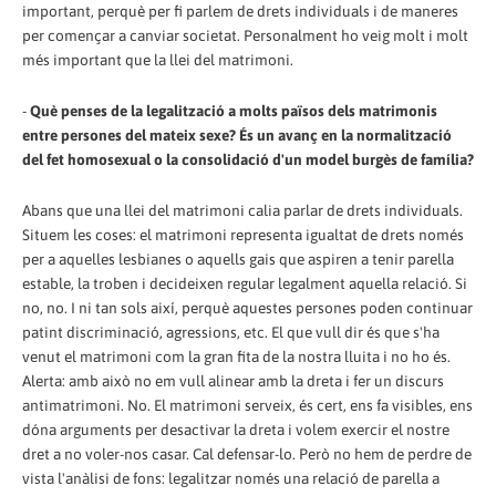
important, perquè per fi parlem de drets individuals i de maneres
per començar a canviar societat. Personalment ho veig molt i molt
més important que la llei del matrimoni.
-
Què penses de la legalització a molts països dels matrimonis
entre persones del mateix sexe? És un avanç en la normalització
del fet homosexual o la consolidació d'un model burgès de família?
Abans que una llei del matrimoni calia parlar de drets individuals.
Situem les coses: el matrimoni representa igualtat de drets només
per a aquelles lesbianes o aquells gais que aspiren a tenir parella
estable, la troben i decideixen regular legalment aquella relació. Si
no, no. I ni tan sols així, perquè aquestes persones poden continuar
patint discriminació, agressions, etc. El que vull dir és que s'ha
venut el matrimoni com la gran fita de la nostra lluita i no ho és.
Alerta: amb això no em vull alinear amb la dreta i fer un discurs
antimatrimoni. No. El matrimoni serveix, és cert, ens fa visibles, ens
dóna arguments per desactivar la dreta i volem exercir el nostre
dret a no voler-nos casar. Cal defensar-lo. Però no hem de perdre de
vista l'anàlisi de fons: legalitzar només una relació de parella a