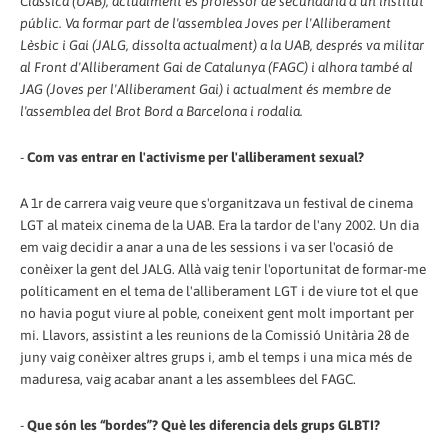
Clàssica (UAB), actualment és professor de secundària d'un institut
públic. Va formar part de l'assemblea Joves per l'Alliberament
Lèsbic i Gai (JALG, dissolta actualment) a la UAB, després va militar
al Front d'Alliberament Gai de Catalunya (FAGC) i alhora també al
JAG (Joves per l'Alliberament Gai) i actualment és membre de
l'assemblea del Brot Bord a Barcelona i rodalia.
-
Com vas entrar en l'activisme per l'alliberament sexual?
A 1r de carrera vaig veure que s'organitzava un festival de cinema
LGT al mateix cinema de la UAB. Era la tardor de l'any 2002. Un dia
em vaig decidir a anar a una de les sessions i va ser l'ocasió de
conèixer la gent del JALG. Allà vaig tenir l'oportunitat de formar-me
políticament en el tema de l'alliberament LGT i de viure tot el que
no havia pogut viure al poble, coneixent gent molt important per
mi. Llavors, assistint a les reunions de la Comissió Unitària 28 de
juny vaig conèixer altres grups i, amb el temps i una mica més de
maduresa, vaig acabar anant a les assemblees del FAGC.
-
Que són les “bordes”? Què les diferencia dels grups GLBTI?