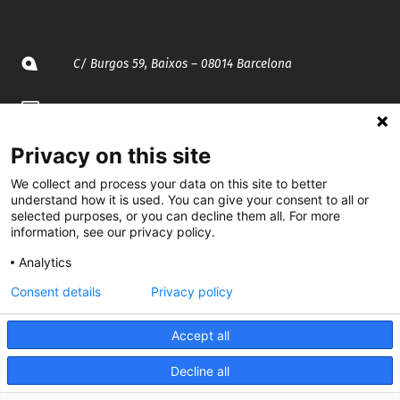
C/ Burgos 59, Baixos – 08014 Barcelona
spccc@
spcgtcatalunya.cat
935 120 481
Privacy on this site
We collect and process your data on this site to better
understand how it is used. You can give your consent to all or
@CGTCatalunya
selected purposes, or you can decline them all. For more
information, see our privacy policy.
cgtcatalunya
Analytics
CGTCatalunya
Consent details
Privacy policy
cgtcatalunya
Accept all
Decline all
Desenvolupat per