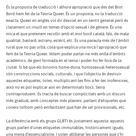
És la proposta de traducció i alhora apropiació que des del Brot
Bord hem fet de la Teoria Queer. És un proposta, no la traducció
exacta. Queer en anglès vol dir desviat en un sentit general però és
clarament un insult en temes d'opció sexual i de gènere. És una
mica el que pretenem recollir amb el mot bord català: fals, de mala
qualitat, bastard, estrany, estèril, etc. És una paraula més de l'àmbit
rural que no pas urbà, cosa que explica una mica l'apropiació que
fem de la Teoria Queer. Volem poder parlar-ne més enllà d'àmbits
acadèmics, de gent formada en el tema i poder-ho fer fora de la
ciutat. Si bé que els binomis home-dona, homosexual-heterosexual
són construccions socials, culturals, i que l'objectiu és destruir
aquestes etiquetes, totes, multiplicant-les fins a fer-les inofensives,
això no es pot explicar així en determinats llocs. Seria
contraproduent. Es tracta de buscar complicitats amb un discurs
més gradual, amb conceptes més planers, parlant d'etiquetes que
coneix tothom però emfasitzant que han de ser provisionals, etc.
La diferència amb els grups GLBTI és justament aquesta: aquests
grups parlen d'unes etiquetes immutables, històricament iguals,
una mena d'essencialisme. I volen alliberar les persones que s'hi