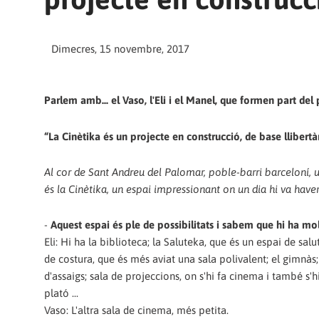
Dimecres, 15 novembre, 2017
Parlem amb... el Vaso, l'Eli i el Manel, que formen part del
“La Cinètika és un projecte en construcció, de base llibertà
Al cor de Sant Andreu del Palomar, poble-barri barceloní, 
és la Cinètika, un espai impressionant on un dia hi va haver u
-
Aquest espai és ple de possibilitats i sabem que hi ha molt
Eli: Hi ha la biblioteca; la Saluteka, que és un espai de salu
de costura, que és més aviat una sala polivalent; el gimnàs; l
d'assaigs; sala de projeccions, on s'hi fa cinema i també s'h
plató ...
Vaso: L'altra sala de cinema, més petita.