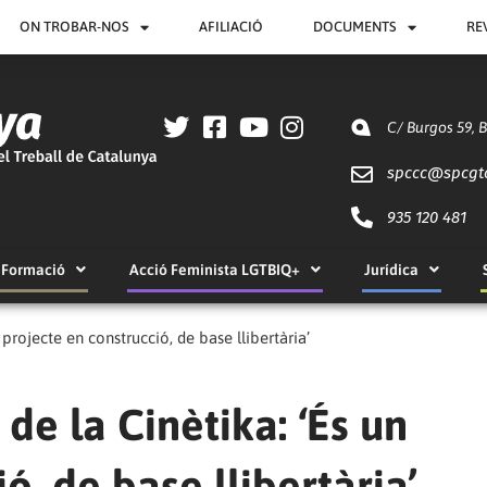
ON TROBAR-NOS
AFILIACIÓ
DOCUMENTS
RE
C/ Burgos 59, 
spccc@
spcgt
935 120 481
Formació
Acció Feminista LGTBIQ+
Jurídica
projecte en construcció, de base llibertària’
de la Cinètika: ‘És un
ó, de base llibertària’