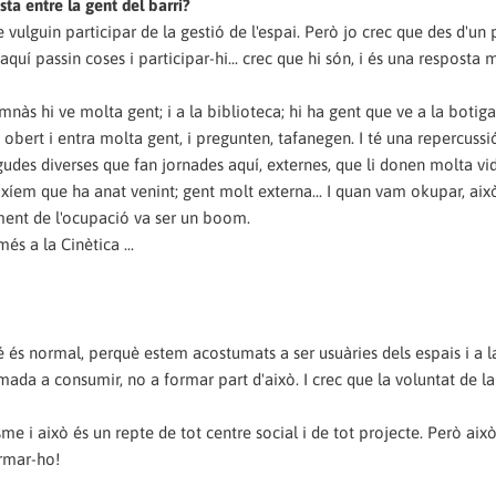
sta entre la gent del barri?
vulguin participar de la gestió de l'espai. Però jo crec que des d'un p
aquí passin coses i participar-hi... crec que hi són, i és una resposta 
imnàs hi ve molta gent; i a la biblioteca; hi ha gent que ve a la botiga 
í obert i entra molta gent, i pregunten, tafanegen. I té una repercussi
gudes diverses que fan jornades aquí, externes, que li donen molta vid
eixíem que ha anat venint; gent molt externa... I quan vam okupar, aix
ment de l'ocupació va ser un boom.
és a la Cinètica ...
és normal, perquè estem acostumats a ser usuàries dels espais i a la
ada a consumir, no a formar part d'això. I crec que la voluntat de la
me i això és un repte de tot centre social i de tot projecte. Però aix
ormar-ho!