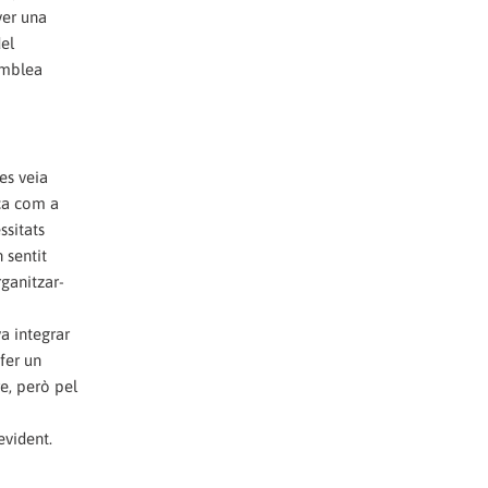
ver una
del
semblea
es veia
ica com a
ssitats
 sentit
rganitzar-
a integrar
fer un
e, però pel
evident.