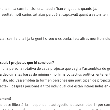
una mica com funcionen... I aquí n'han vingut uns quants, ja.
a resultat molt curiós tot això perquè al capdavall quant a valors ten
 clar, se'n fa una i ja la gent ho veu o es parla, i els altres monitors di
spais i projectes que hi conviuen?
gi una persona rotativa de cada projecte que vagi a l'assemblea de g
 decidir a les bases de mínims– no hi ha col·lectius polítics, entenen
inista, etc. L'assemblea la formen persones que participen de project
cte– i després persones a títol individual que estan interessades en e
tament?
a base llibertària: independent; autogestionat; assembleari –per co