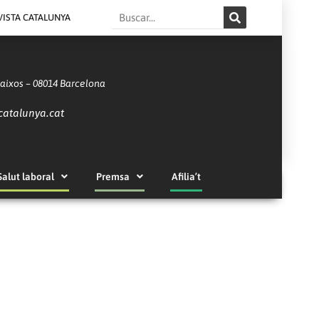
Search
VISTA CATALUNYA
Baixos – 08014 Barcelona
catalunya.cat
Salut laboral
Premsa
Afilia’t