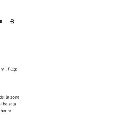
a i Puig:
is; la zona
hi ha sala
i haurà