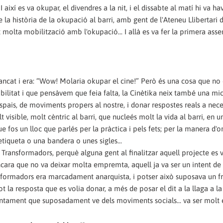
així es va okupar, el divendres a la nit, i el dissabte al matí hi va ha
 la història de la okupació al barri, amb gent de l'Ateneu Llibertari 
t molta mobilització amb l'okupació... I allà es va fer la primera as
 tancat i era: “Wow! Molaria okupar el cine!” Però és una cosa que no 
isibilitat i que pensàvem que feia falta, la Cinètika neix també una m
espais, de moviments propers al nostre, i donar respostes reals a nece
isible, molt cèntric al barri, que nucleés molt la vida al barri, en un
e fos un lloc que parlés per la pràctica i pels fets; per la manera d'o
etiqueta o una bandera o unes sigles...
ransformadors, perquè alguna gent al finalitzar aquell projecte es v
ncara que no va deixar molta empremta, aquell ja va ser un intent de 
ansformadors era marcadament anarquista, i potser això suposava un fr
tot la resposta que es volia donar, a més de posar el dit a la llaga a la
juntament que suposadament ve dels moviments socials... va ser molt 