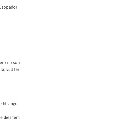
el sopador
però no són
a, vull fer
e hi vingui
e dies fent