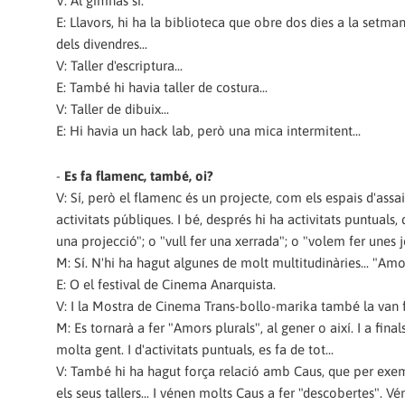
V: Al gimnàs sí.
E: Llavors, hi ha la biblioteca que obre dos dies a la setma
dels divendres...
V: Taller d'escriptura...
E: També hi havia taller de costura...
V: Taller de dibuix...
E: Hi havia un hack lab, però una mica intermitent...
-
Es fa flamenc, també, oi?
V: Sí, però el flamenc és un projecte, com els espais d'assai
activitats públiques. I bé, després hi ha activitats puntual
una projecció"; o "vull fer una xerrada"; o "volem fer unes j
M: Sí. N'hi ha hagut algunes de molt multitudinàries... "Amo
E: O el festival de Cinema Anarquista.
V: I la Mostra de Cinema Trans-bollo-marika també la van f
M: Es tornarà a fer "Amors plurals", al gener o així. I a fi
molta gent. I d'activitats puntuals, es fa de tot...
V: També hi ha hagut força relació amb Caus, que per exemp
els seus tallers... I vénen molts Caus a fer "descobertes". V