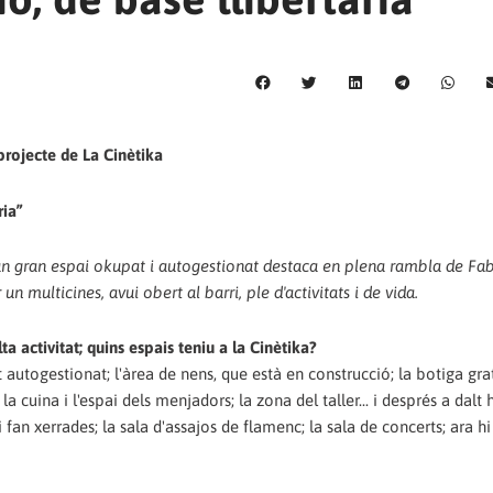
 projecte de La Cinètika
ria”
un gran espai okupat i autogestionat destaca en plena rambla de Fabr
n multicines, avui obert al barri, ple d'activitats i de vida.
a activitat; quins espais teniu a la Cinètika?
t autogestionat; l'àrea de nens, que està en construcció; la botiga grat
a cuina i l'espai dels menjadors; la zona del taller... i després a dalt 
i fan xerrades; la sala d'assajos de flamenc; la sala de concerts; ara h