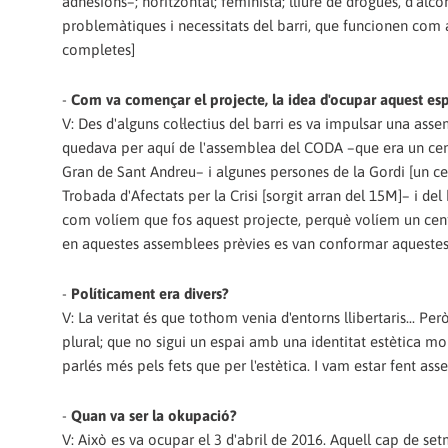
adhesions–; horitzontal; feminista; lliure de drogues, d'alcoho
problemàtiques i necessitats del barri, que funcionen com a
completes]
-
Com va començar el projecte, la idea d'ocupar aquest es
V: Des d'alguns col·lectius del barri es va impulsar una ass
quedava per aquí de l'assemblea del CODA –que era un cent
Gran de Sant Andreu– i algunes persones de la Gordi [un cen
Trobada d'Afectats per la Crisi [sorgit arran del 15M]– i d
com volíem que fos aquest projecte, perquè volíem un cent
en aquestes assemblees prèvies es van conformar aquestes
-
Políticament era divers?
V: La veritat és que tothom venia d'entorns llibertaris... Pe
plural; que no sigui un espai amb una identitat estètica m
parlés més pels fets que per l'estètica. I vam estar fent as
-
Quan va ser la okupació?
V: Això es va ocupar el 3 d'abril de 2016. Aquell cap de s