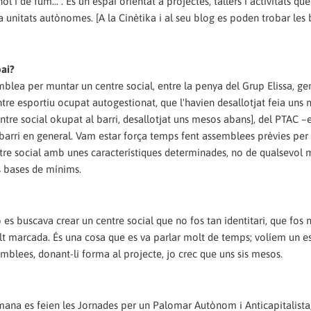
l i de fum... . És un espai orientat a projectes, tallers i activitats qu
 unitats autònomes. [A la Cinètika i al seu blog es poden trobar les
pai?
emblea per muntar un centre social, entre la penya del Grup Elissa, ge
re esportiu ocupat autogestionat, que l'havien desallotjat feia uns
tre social okupat al barri, desallotjat uns mesos abans], del PTAC –
el barri en general. Vam estar força temps fent assemblees prèvies per
re social amb unes característiques determinades, no de qualsevol m
 bases de mínims.
rò es buscava crear un centre social que no fos tan identitari, que fos 
olt marcada. És una cosa que es va parlar molt de temps; volíem un e
semblees, donant-li forma al projecte, jo crec que uns sis mesos.
etmana es feien les Jornades per un Palomar Autònom i Anticapitalista