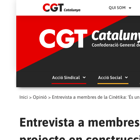
QUI SOM
Acció Sindical
Acció Social
Inici
>
Opinió
>
Entrevista a membres de la Cinètika: ‘És un 
Entrevista a membres 
projecte en construcci