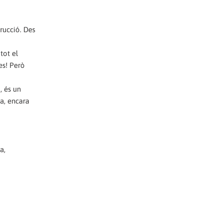
trucció. Des
tot el
es! Però
, és un
ça, encara
a,