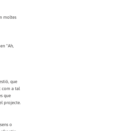
im moltes
uen "Ah,
estió, que
t com a tal
es que
l projecte.
nsens o