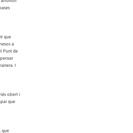
e afrontin
 bases
nt que
 mesos a
el Punt de
 pensar
anera. I
més obert i
spai que
, que