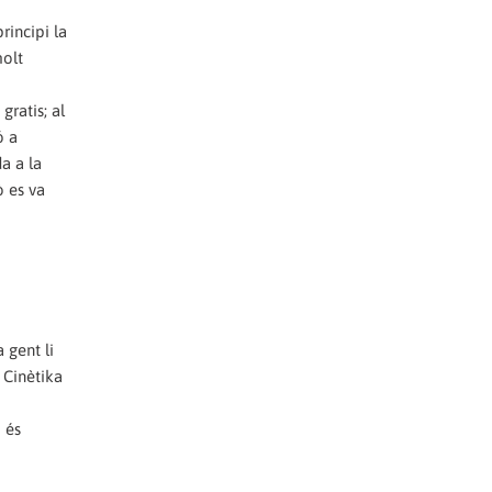
rincipi la
molt
gratis; al
ó a
a a la
ò es va
 gent li
 Cinètika
ò és