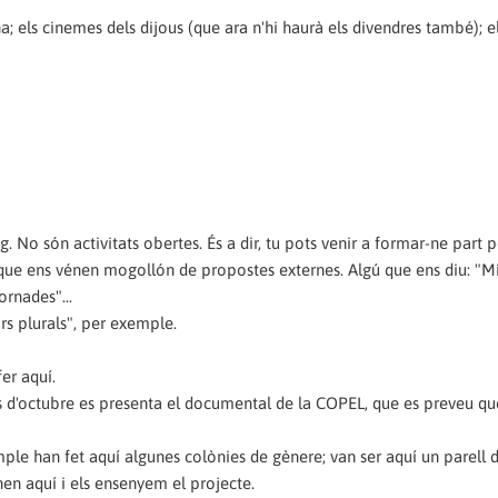
na; els cinemes dels dijous (que ara n'hi haurà els divendres també); 
g. No són activitats obertes. És a dir, tu pots venir a formar-ne part 
s, que ens vénen mogollón de propostes externes. Algú que ens diu: "Mir
ornades"...
rs plurals", per exemple.
er aquí.
nals d'octubre es presenta el documental de la COPEL, que es preveu qu
le han fet aquí algunes colònies de gènere; van ser aquí un parell d
énen aquí i els ensenyem el projecte.