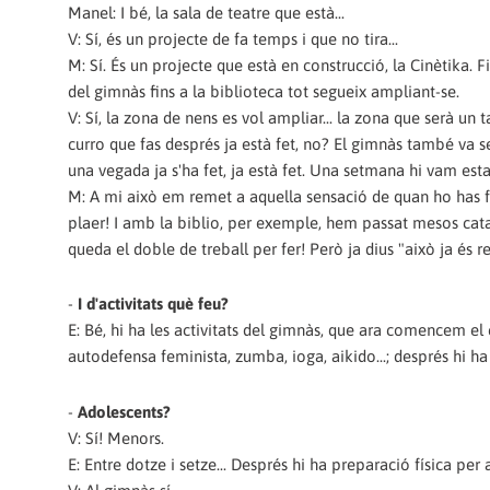
Manel: I bé, la sala de teatre que està...
V: Sí, és un projecte de fa temps i que no tira...
M: Sí. És un projecte que està en construcció, la Cinètika. 
del gimnàs fins a la biblioteca tot segueix ampliant-se.
V: Sí, la zona de nens es vol ampliar... la zona que serà un t
curro que fas després ja està fet, no? El gimnàs també va se
una vegada ja s'ha fet, ja està fet. Una setmana hi vam esta
M: A mi això em remet a aquella sensació de quan ho has fet
plaer! I amb la biblio, per exemple, hem passat mesos catalo
queda el doble de treball per fer! Però ja dius "això ja és real
-
I d'activitats què feu?
E: Bé, hi ha les activitats del gimnàs, que ara comencem el c
autodefensa feminista, zumba, ioga, aikido...; després hi ha
-
Adolescents?
V: Sí! Menors.
E: Entre dotze i setze... Després hi ha preparació física per 