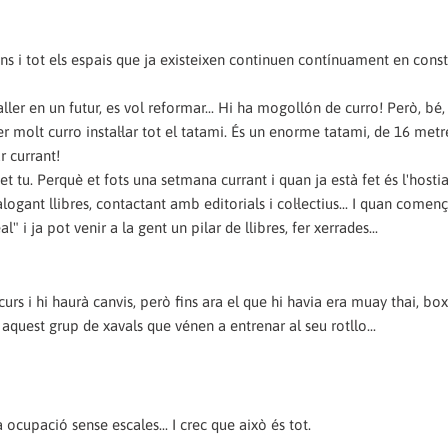
Fins i tot els espais que ja existeixen continuen contínuament en cons
aller en un futur, es vol reformar... Hi ha mogollón de curro! Però, bé, 
r molt curro instal·lar tot el tatami. És un enorme tatami, de 16 metr
r currant!
 tu. Perquè et fots una setmana currant i quan ja està fet és l'hostia
gant llibres, contactant amb editorials i col·lectius... I quan comen
" i ja pot venir a la gent un pilar de llibres, fer xerrades...
urs i hi haurà canvis, però fins ara el que hi havia era muay thai, box
 aquest grup de xavals que vénen a entrenar al seu rotllo...
a ocupació sense escales... I crec que això és tot.