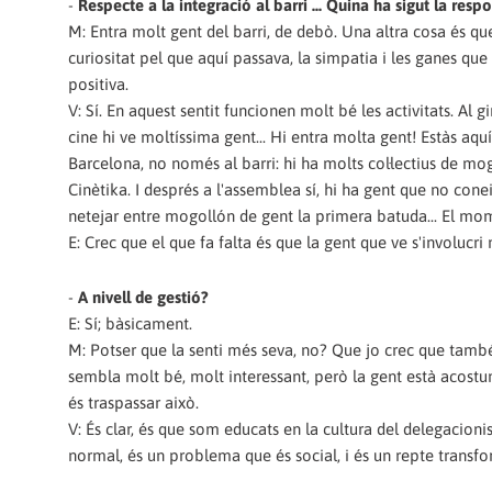
-
Respecte a la integració al barri ... Quina ha sigut la respo
M: Entra molt gent del barri, de debò. Una altra cosa és que 
curiositat pel que aquí passava, la simpatia i les ganes que 
positiva.
V: Sí. En aquest sentit funcionen molt bé les activitats. Al g
cine hi ve moltíssima gent... Hi entra molta gent! Estàs aqu
Barcelona, no només al barri: hi ha molts col·lectius de mo
Cinètika. I després a l'assemblea sí, hi ha gent que no con
netejar entre mogollón de gent la primera batuda... El mo
E: Crec que el que fa falta és que la gent que ve s'involucri m
-
A nivell de gestió?
E: Sí; bàsicament.
M: Potser que la senti més seva, no? Que jo crec que també 
sembla molt bé, molt interessant, però la gent està acostum
és traspassar això.
V: És clar, és que som educats en la cultura del delegacionis
normal, és un problema que és social, i és un repte transf