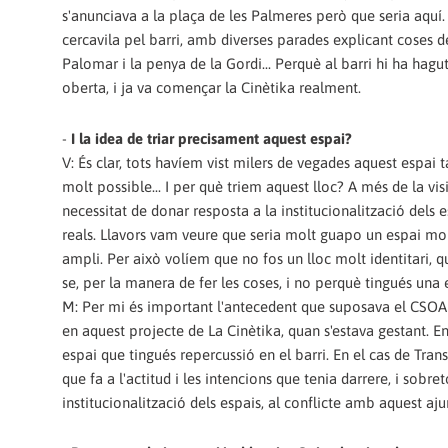
s'anunciava a la plaça de les Palmeres però que seria aquí. I 
cercavila pel barri, amb diverses parades explicant coses de
Palomar i la penya de la Gordi... Perquè al barri hi ha hagu
oberta, i ja va començar la Cinètika realment.
-
I la idea de triar precisament aquest espai?
V: És clar, tots havíem vist milers de vegades aquest espai
molt possible... I per què triem aquest lloc? A més de la v
necessitat de donar resposta a la institucionalització dels 
reals. Llavors vam veure que seria molt guapo un espai molt v
ampli. Per això volíem que no fos un lloc molt identitari, qu
se, per la manera de fer les coses, i no perquè tingués una 
M: Per mi és important l'antecedent que suposava el CSOA T
en aquest projecte de La Cinètika, quan s'estava gestant. E
espai que tingués repercussió en el barri. En el cas de Tr
que fa a l'actitud i les intencions que tenia darrere, i sobre
institucionalització dels espais, al conflicte amb aquest a