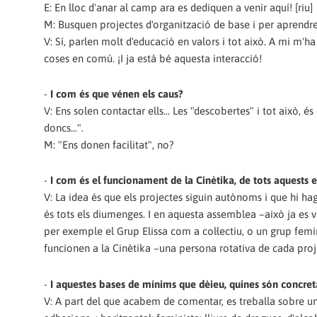
E: En lloc d'anar al camp ara es dediquen a venir aquí! [riu]
M: Busquen projectes d'organització de base i per aprendre 
V: Sí, parlen molt d'educació en valors i tot això. A mi m'h
coses en comú. ¡I ja està bé aquesta interacció!
-
I com és que vénen els caus?
V: Ens solen contactar ells... Les "descobertes" i tot això, és
doncs...".
M: "Ens donen facilitat", no?
-
I com és el funcionament de la Cinètika, de tots aquests e
V: La idea és que els projectes siguin autònoms i que hi ha
és tots els diumenges. I en aquesta assemblea –això ja es va
per exemple el Grup Elissa com a col·lectiu, o un grup fem
funcionen a la Cinètika –una persona rotativa de cada proje
-
I aquestes bases de mínims que dèieu, quines són concre
V: A part del que acabem de comentar, es treballa sobre un