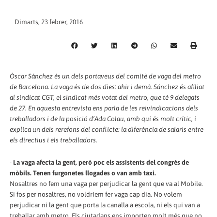
Dimarts, 23 febrer, 2016
Òscar Sánchez és un dels portaveus del comitè de vaga del metro
de Barcelona. La vaga és de dos dies: ahir i demà. Sánchez és afiliat
al sindicat CGT, el sindicat més votat del metro, que té 9 delegats
de 27. En aquesta entrevista ens parla de les reivindicacions dels
treballadors i de la posició d’Ada Colau, amb qui és molt crític, i
explica un dels rerefons del conflicte: la diferència de salaris entre
els directius i els treballadors.
-
La vaga afecta la gent, però poc els assistents del congrés de
mòbils. Tenen furgonetes llogades o van amb taxi.
Nosaltres no fem una vaga per perjudicar la gent que va al Mobile.
Si fos per nosaltres, no voldríem fer vaga cap dia. No volem
perjudicar ni la gent que porta la canalla a escola, ni els qui van a
treballar amb metro. Els ciutadans ens importen molt més que no