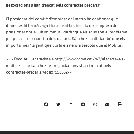
negociacions s'han trencat pels contractes precaris"
El president del comitè d'empresa del metro ha confirmat que
dimecres hi haurà vaga i ha acusat la direcció de l'empresa de
pressionar fins a l'últim minut i de dir que els sous són el problema
per posar-los en contra dels usuaris. Sánchez ha dit també que els
importa més "la gent que porta els nens a l'escola que el Mobile".
>>> Escolteu l'entrevista a http://www.ccma.cat/tv3/alacarta/els-
matins/oscar-sanchez-les-negociacions-shan-trencat-pels-
contractes-precaris/video/5585627/