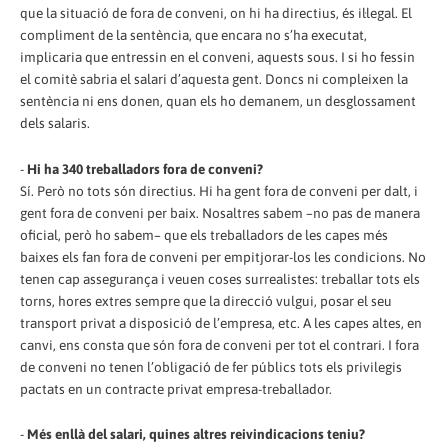
que la situació de fora de conveni, on hi ha directius, és il·legal. El
compliment de la sentència, que encara no s’ha executat,
implicaria que entressin en el conveni, aquests sous. I si ho fessin
el comitè sabria el salari d’aquesta gent. Doncs ni compleixen la
sentència ni ens donen, quan els ho demanem, un desglossament
dels salaris.
-
Hi ha 340 treballadors fora de conveni?
Sí. Però no tots són directius. Hi ha gent fora de conveni per dalt, i
gent fora de conveni per baix. Nosaltres sabem –no pas de manera
oficial, però ho sabem– que els treballadors de les capes més
baixes els fan fora de conveni per empitjorar-los les condicions. No
tenen cap assegurança i veuen coses surrealistes: treballar tots els
torns, hores extres sempre que la direcció vulgui, posar el seu
transport privat a disposició de l’empresa, etc. A les capes altes, en
canvi, ens consta que són fora de conveni per tot el contrari. I fora
de conveni no tenen l’obligació de fer públics tots els privilegis
pactats en un contracte privat empresa-treballador.
-
Més enllà del salari, quines altres reivindicacions teniu?