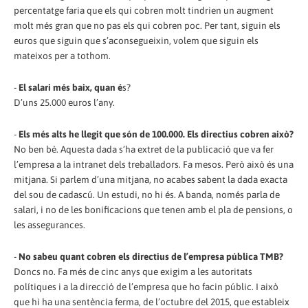
percentatge faria que els qui cobren molt tindrien un augment
molt més gran que no pas els qui cobren poc. Per tant, siguin els
euros que siguin que s’aconsegueixin, volem que siguin els
mateixos per a tothom.
-
El salari més baix, quan é
s?
D’uns 25.000 euros l’any.
-
Els més alts he llegit que són de 100.000. Els directius cobren això?
No ben bé. Aquesta dada s’ha extret de la publicació que va fer
l’empresa a la intranet dels treballadors. Fa mesos. Però això és una
mitjana. Si parlem d’una mitjana, no acabes sabent la dada exacta
del sou de cadascú. Un estudi, no hi és. A banda, només parla de
salari, i no de les bonificacions que tenen amb el pla de pensions, o
les assegurances.
-
No sabeu quant cobren els directius de l’empresa pública TMB?
Doncs no. Fa més de cinc anys que exigim a les autoritats
polítiques i a la direcció de l’empresa que ho facin públic. I això
que hi ha una sentència ferma, de l’octubre del 2015, que estableix