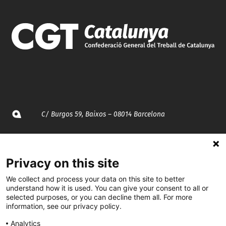
C/ Burgos 59, Baixos – 08014 Barcelona
spccc@
spcgtcatalunya.cat
Privacy on this site
935 120 481
We collect and process your data on this site to better
understand how it is used. You can give your consent to all or
@CGTCatalunya
selected purposes, or you can decline them all. For more
information, see our privacy policy.
cgtcatalunya
Analytics