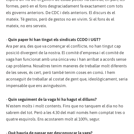
formes, però en el fons desgraciadament fa exactament com tots
els governs anteriors. De CDC i dels anteriors. El discurs és el
mateix. Té gestos, però de gestos no en vivim. Si el fons és el
mateix, no ens serveix.
-
Quin paper hi han tingut els sindicats CCOO i UGT?
Ara per ara, des que va començar el conflicte, no han tingut cap
posició divergent de la nostra. El comitè d’empresa i el comitè de
vaga han funcionat amb una única veu i han arribat a acords sense
cap problema. Nosaltres tenim maneres de treballar molt diferents
de les seves, és cert, però també tenim coses en comú. I hem
aconseguit de treballar al costat de gent que, ideològicament, seria
impensable que ens avinguéssim.
-
Quin seguiment de la vaga hi ha hagut el dilluns?
N’estem molts i molt contents. Fins que no tanquem el dia no ho
sabrem del tot. Però a les 4.30 del matí només hem comptat tres o
quatre esquirols. Ens acostarem molt al 100%, segur.
-
Què hauria de passar per desconvocar la vaga?