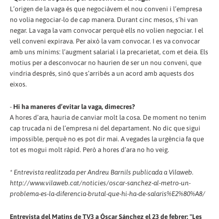
L’origen de la vaga és que negociàvem el nou conveni i l’empresa
no volia negociar-lo de cap manera. Durant cinc mesos, s’hi van
negar. La vaga la vam convocar perquè ells no volien negociar. I el
vell conveni expirava. Per això la vam convocar. I es va convocar
amb uns mínims: l’augment salarial i la precarietat, com et deia. Els
motius per a desconvocar no haurien de ser un nou conveni, que
vindria després, sinó que s’arribés a un acord amb aquests dos
eixos.
-
Hi ha maneres d’evitar la vaga, dimecres?
A hores d’ara, hauria de canviar molt la cosa. De moment no tenim
cap trucada ni de l’empresa ni del departament. No dic que sigui
impossible, perquè no es pot dir mai. A vegades la urgència fa que
tot es mogui molt ràpid. Però a hores d’ara no ho veig.
* Entrevista realitzada per Andreu Barnils publicada a Vilaweb.
http://www.vilaweb.cat/noticies/oscar-sanchez-al-metro-un-
problema-es-la-diferencia-brutal-que-hi-ha-de-salaris%E2%80%A8/
Entrevista del Matins de TV3 a Óscar Sánchez el 23 de febrer: "Les