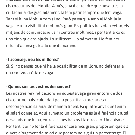
els executius del Mobile. A més, s’ha d’entendre que nosaltres la
ciutadania, desgraciadament, la fem patir sempre que fem vaga.
Tant si hi ha Mobile com si no. Però passa que amb el Mobile la
vaga té una visibilitat molt més gran. Els polítics ho volen evitar, els
mitjans de comunicació us hi centreu molt més, i per tant això és
una eina que ens ajuda. La utilitzem. Ho admetem. Ho fem per
mirar d’aconseguir allò que demanem.
-
I aconseguireu les millores?
Sí. Si no pensés que hi ha la possibilitat de millora, no defensaria
una convocatòria de vaga.
-
Quines són les vostres demandes?
Les nostres reivindicacions en aquesta vaga giren entorn de dos
eixos principals: calendari per a posar fi a la precarietat i
descongelació salarial de manera lineal. Fa quatre anys que tenim
el salari congelat. Aquí al metro un problema és la diferència brutal
de salaris que hi ha, entre els més baixos i la direcció. Un abisme.
Per tant, per no fer la diferència encara més gran, proposem que els
diners d’augment de salari que pactem no sigui un percentatge. El