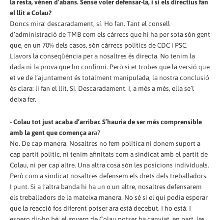
la resta, vénen d’abans. Sense voler defensar-la, i si els directius fan
el llit a Colau?
Doncs mira: descaradament, sí. Ho fan. Tant el consell
d’administració de TMB com els càrrecs que hi ha per sota són gent
que, en un 70% dels casos, són càrrecs polítics de CDC i PSC.
Llavors la conseqüència per a nosaltres és directa. No tenim la
dada ni la prova que ho confirmi. Però si et trobes que la versió que
et ve de l’ajuntament és totalment manipulada, la nostra conclusió
és clara: li fan el llit. Sí. Descaradament. I, a més a més, ella se’l
deixa fer.
-
Colau tot just acaba d’arribar. S’hauria de ser més comprensible
amb la gent que comença ar
a?
No. De cap manera. Nosaltres no fem política ni donem suport a
cap partit polític, ni tenim afinitats com a sindicat amb el partit de
Colau, ni per cap altre. Una altra cosa són les posicions individuals.
Però com a sindicat nosaltres defensem els drets dels treballadors.
I punt. Si a l’altra banda hi ha un o un altre, nosaltres defensarem
els treballadors de la mateixa manera. No sé si el qui podia esperar
que la reacció fos diferent potser ara està decebut. I ho està. I
espero dir-ho bé: el govern de Colau potser ha canviat, en part, les