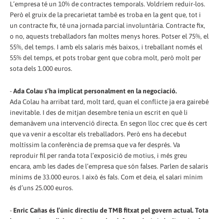
L’empresa té un 10% de contractes temporals. Voldríem reduir-los.
Però el gruix de la precarietat també es troba en la gent que, tot i
un contracte fix, té una jornada parcial involuntària. Contracte fix,
o no, aquests treballadors fan moltes menys hores. Potser el 75%, el
55%, del temps. I amb els salaris més baixos, i treballant només el
55% del temps, et pots trobar gent que cobra molt, però molt per
sota dels 1.000 euros.
-
Ada Colau s’ha implicat personalment en la negociació.
Ada Colau ha arribat tard, molt tard, quan el conflicte ja era gairebé
inevitable. I des de mitjan desembre tenia un escrit en què li
demanàvem una intervenció directa. En segon lloc crec que és cert
que va venir a escoltar els treballadors. Però ens ha decebut
moltíssim la conferència de premsa que va fer després. Va
reproduir fil per randa tota l’exposició de motius, i més greu
encara, amb les dades de l’empresa que són falses. Parlen de salaris
mínims de 33.000 euros. I això és fals. Com et deia, el salari mínim
és d’uns 25.000 euros.
-
Enric Cañas és l’únic directiu de TMB fitxat pel govern actual. Tota