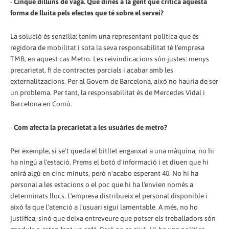
-
Cinquè dilluns de vaga. Què diries a la gent que critica aquesta
forma de lluita pels efectes que té sobre el servei?
La solució és senzilla: tenim una representant política que és
regidora de mobilitat i sota la seva responsabilitat té l'empresa
TMB, en aquest cas Metro. Les reivindicacions són justes: menys
precarietat, fi de contractes parcials i acabar amb les
externalitzacions. Per al Govern de Barcelona, això no hauria de ser
un problema. Per tant, la responsabilitat és de Mercedes Vidal i
Barcelona en Comú.
-
Com afecta la precarietat a les usuàries de metro?
Per exemple, si se't queda el bitllet enganxat a una màquina, no hi
ha ningú a l'estació. Prems el botó d'informació i et diuen que hi
anirà algú en cinc minuts, però n'acabo esperant 40. No hi ha
personal a les estacions o el poc que hi ha l'envien només a
determinats llocs. L'empresa distribueix el personal disponible i
això fa que l'atenció a l'usuari sigui lamentable. A més, no ho
justifica, sinó que deixa entreveure que potser els treballadors són