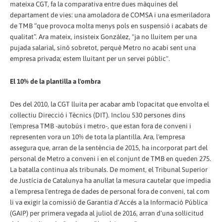
mateixa CGT, fa la comparativa entre dues màquines del
departament de vies: una amoladora de COMSA i una esmeriladora
de TMB “que provoca molta menys pols en suspensió i acabats de
qualitat”. Ara mateix, insisteix González, "ja no lluitem per una
pujada salarial, sinó sobretot, perquè Metro no acabi sent una
empresa privada; estem lluitant per un servei públic".
El 10% de la plantilla a l'ombra
Des del 2010, la CGT lluita per acabar amb l'opacitat que envolta el
col·lectiu Direcció i Tècnics (DIT). Inclou 530 persones dins
l'empresa TMB -autobús i metro-, que estan fora de conveni i
representen vora un 10% de tota la plantilla. Ara, l'empresa
assegura que, arran de la sentència de 2015, ha incorporat part del
personal de Metro a conveni i en el conjunt de TMB en queden 275.
La batalla continua als tribunals. De moment, el Tribunal Superior
de Justícia de Catalunya ha anul·lat la mesura cautelar que impedia
a l'empresa l'entrega de dades de personal fora de conveni, tal com
li va exigir la comissió de Garantia d'Accés a la Informació Pública
(GAIP) per primera vegada al juliol de 2016, arran d'una sol·licitud