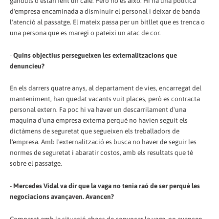
ganduls o estan fent un cafè. Però no es això. Hi ha una política
d'empresa encaminada a disminuir el personal i deixar de banda
l'atenció al passatge. El mateix passa per un bitllet que es trenca o
una persona que es maregi o pateixi un atac de cor.
-
Quins objectius persegueixen les externalitzacions que
denuncieu?
En els darrers quatre anys, al departament de vies, encarregat del
manteniment, han quedat vacants vuit places, però es contracta
personal extern. Fa poc hi va haver un descarrilament d'una
maquina d'una empresa externa perquè no havien seguit els
dictàmens de seguretat que segueixen els treballadors de
l'empresa. Amb l'externalització es busca no haver de seguir les
normes de seguretat i abaratir costos, amb els resultats que té
sobre el passatge.
-
Mercedes Vidal va dir que la vaga no tenia raó de ser perquè les
negociacions avançaven. Avancen?