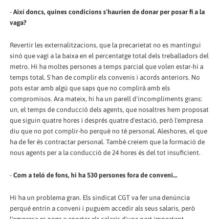
-
Així doncs, quines condicions s'haurien de donar per posar fi a la
vaga?
Revertir les externalitzacions, que la precarietat no es mantingui
sinó que vagi a la baixa en el percentatge total dels treballadors del
metro. Hi ha moltes persones a temps parcial que volen estar-hi a
temps total. S'han de complir els convenis i acords anteriors. No
pots estar amb algú que saps que no complirà amb els
compromisos. Ara mateix, hi ha un parell d'incompliments grans:
un, el temps de conducció dels agents, que nosaltres hem proposat
que siguin quatre hores i després quatre d'estació, però l'empresa
diu que no pot complir-ho perquè no té personal. Aleshores, el que
ha de fer és contractar personal. També creiem que la formació de
nous agents per a la conducció de 24 hores és del tot insuficient.
-
Com a teló de fons, hi ha 530 persones fora de conveni...
Hi ha un problema gran. Els sindicat CGT va fer una denúncia
perquè entrin a conveni i puguem accedir als seus salaris, però
l'empresa es nega a aportar els salaris d'una part important