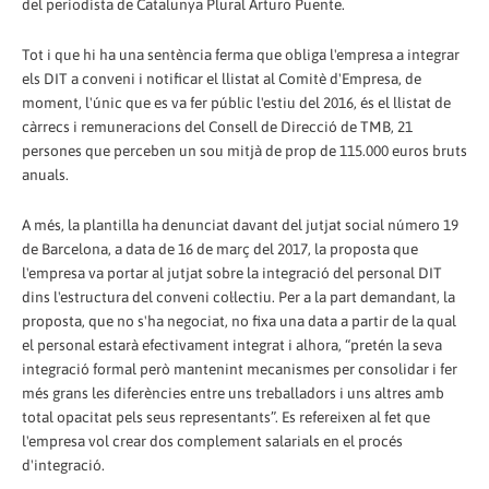
del periodista de Catalunya Plural Arturo Puente.
Tot i que hi ha una sentència ferma que obliga l'empresa a integrar
els DIT a conveni i notificar el llistat al Comitè d'Empresa, de
moment, l'únic que es va fer públic l'estiu del 2016, és el llistat de
càrrecs i remuneracions del Consell de Direcció de TMB, 21
persones que perceben un sou mitjà de prop de 115.000 euros bruts
anuals.
A més, la plantilla ha denunciat davant del jutjat social número 19
de Barcelona, a data de 16 de març del 2017, la proposta que
l'empresa va portar al jutjat sobre la integració del personal DIT
dins l'estructura del conveni col·lectiu. Per a la part demandant, la
proposta, que no s'ha negociat, no fixa una data a partir de la qual
el personal estarà efectivament integrat i alhora, “pretén la seva
integració formal però mantenint mecanismes per consolidar i fer
més grans les diferències entre uns treballadors i uns altres amb
total opacitat pels seus representants”. Es refereixen al fet que
l'empresa vol crear dos complement salarials en el procés
d'integració.