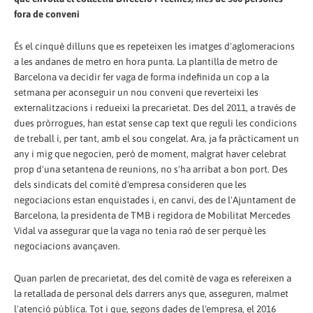
fora de conveni
És el cinquè dilluns que es repeteixen les imatges d'aglomeracions
a les andanes de metro en hora punta. La plantilla de metro de
Barcelona va decidir fer vaga de forma indefinida un cop a la
setmana per aconseguir un nou conveni que reverteixi les
externalitzacions i redueixi la precarietat. Des del 2011, a través de
dues pròrrogues, han estat sense cap text que reguli les condicions
de treball i, per tant, amb el sou congelat. Ara, ja fa pràcticament un
any i mig que negocien, però de moment, malgrat haver celebrat
prop d'una setantena de reunions, no s'ha arribat a bon port. Des
dels sindicats del comitè d'empresa consideren que les
negociacions estan enquistades i, en canvi, des de l'Ajuntament de
Barcelona, la presidenta de TMB i regidora de Mobilitat Mercedes
Vidal va assegurar que la vaga no tenia raó de ser perquè les
negociacions avançaven.
Quan parlen de precarietat, des del comitè de vaga es refereixen a
la retallada de personal dels darrers anys que, asseguren, malmet
l'atenció pública. Tot i que, segons dades de l'empresa, el 2016