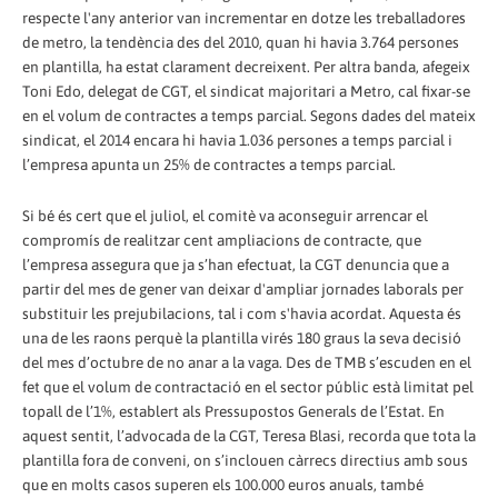
respecte l'any anterior van incrementar en dotze les treballadores
de metro, la tendència des del 2010, quan hi havia 3.764 persones
en plantilla, ha estat clarament decreixent. Per altra banda, afegeix
Toni Edo, delegat de CGT, el sindicat majoritari a Metro, cal fixar-se
en el volum de contractes a temps parcial. Segons dades del mateix
sindicat, el 2014 encara hi havia 1.036 persones a temps parcial i
l’empresa apunta un 25% de contractes a temps parcial.
Si bé és cert que el juliol, el comitè va aconseguir arrencar el
compromís de realitzar cent ampliacions de contracte, que
l’empresa assegura que ja s’han efectuat, la CGT denuncia que a
partir del mes de gener van deixar d'ampliar jornades laborals per
substituir les prejubilacions, tal i com s'havia acordat. Aquesta és
una de les raons perquè la plantilla virés 180 graus la seva decisió
del mes d’octubre de no anar a la vaga. Des de TMB s’escuden en el
fet que el volum de contractació en el sector públic està limitat pel
topall de l’1%, establert als Pressupostos Generals de l’Estat. En
aquest sentit, l’advocada de la CGT, Teresa Blasi, recorda que tota la
plantilla fora de conveni, on s’inclouen càrrecs directius amb sous
que en molts casos superen els 100.000 euros anuals, també