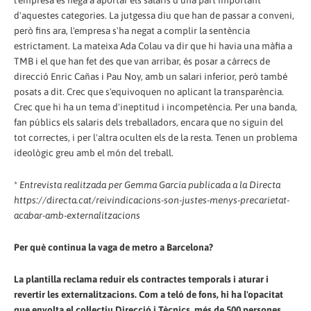
d'aquestes categories. La jutgessa diu que han de passar a conveni,
però fins ara, l'empresa s'ha negat a complir la sentència
estrictament. La mateixa Ada Colau va dir que hi havia una màfia a
TMB i el que han fet des que van arribar, és posar a càrrecs de
direcció Enric Cañas i Pau Noy, amb un salari inferior, però també
posats a dit. Crec que s'equivoquen no aplicant la transparència.
Crec que hi ha un tema d'ineptitud i incompetència. Per una banda,
fan públics els salaris dels treballadors, encara que no siguin del
tot correctes, i per l'altra oculten els de la resta. Tenen un problema
ideològic greu amb el món del treball.
*
Entrevista realitzada per Gemma Garcia publicada a la Directa
https://directa.cat/reivindicacions-son-justes-menys-precarietat-
acabar-amb-externalitzacions
Per què continua la vaga de metro a Barcelona?
La plantilla reclama reduir els contractes temporals i aturar i
revertir les externalitzacions. Com a teló de fons, hi ha l'opacitat
que envolta el col·lectiu Direcció i Tècnics, més de 500 persones