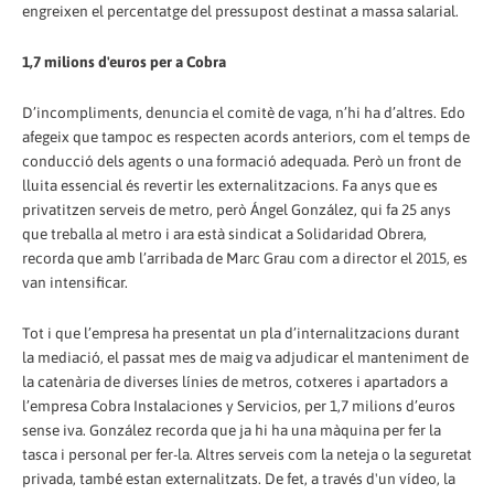
engreixen el percentatge del pressupost destinat a massa salarial.
1,7 milions d'euros per a Cobra
D’incompliments, denuncia el comitè de vaga, n’hi ha d’altres. Edo
afegeix que tampoc es respecten acords anteriors, com el temps de
conducció dels agents o una formació adequada. Però un front de
lluita essencial és revertir les externalitzacions. Fa anys que es
privatitzen serveis de metro, però Ángel González, qui fa 25 anys
que treballa al metro i ara està sindicat a Solidaridad Obrera,
recorda que amb l’arribada de Marc Grau com a director el 2015, es
van intensificar.
Tot i que l’empresa ha presentat un pla d’internalitzacions durant
la mediació, el passat mes de maig va adjudicar el manteniment de
la catenària de diverses línies de metros, cotxeres i apartadors a
l’empresa Cobra Instalaciones y Servicios, per 1,7 milions d’euros
sense iva. González recorda que ja hi ha una màquina per fer la
tasca i personal per fer-la. Altres serveis com la neteja o la seguretat
privada, també estan externalitzats. De fet, a través d'un vídeo, la