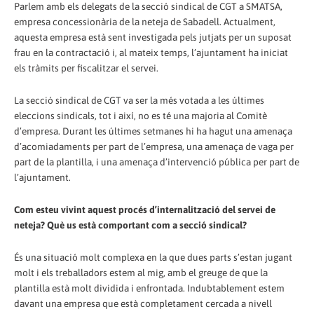
Parlem amb els delegats de la secció sindical de CGT a SMATSA,
empresa concessionària de la neteja de Sabadell. Actualment,
aquesta empresa està sent investigada pels jutjats per un suposat
frau en la contractació i, al mateix temps, l’ajuntament ha iniciat
els tràmits per fiscalitzar el servei.
La secció sindical de CGT va ser la més votada a les últimes
eleccions sindicals, tot i així, no es té una majoria al Comitè
d’empresa. Durant les últimes setmanes hi ha hagut una amenaça
d’acomiadaments per part de l’empresa, una amenaça de vaga per
part de la plantilla, i una amenaça d’intervenció pública per part de
l’ajuntament.
Com esteu vivint aquest procés d’internalització del servei de
neteja? Què us està comportant com a secció sindical?
És una situació molt complexa en la que dues parts s’estan jugant
molt i els treballadors estem al mig, amb el greuge de que la
plantilla està molt dividida i enfrontada. Indubtablement estem
davant una empresa que està completament cercada a nivell