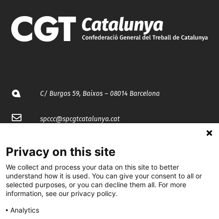
C/ Burgos 59, Baixos – 08014 Barcelona
spccc@
spcgtcatalunya.cat
935 120 481
Privacy on this site
We collect and process your data on this site to better
@CGTCatalunya
understand how it is used. You can give your consent to all or
selected purposes, or you can decline them all. For more
cgtcatalunya
information, see our privacy policy.
CGTCatalunya
Analytics