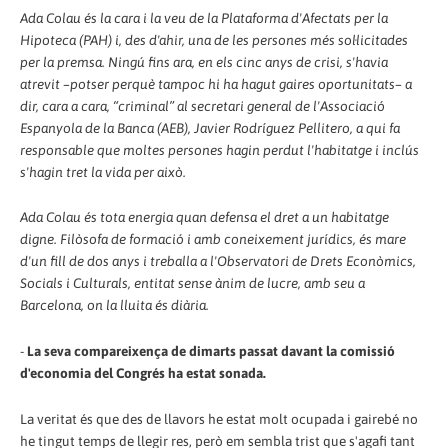
Ada Colau és la cara i la veu de la Plataforma d'Afectats per la
Hipoteca (PAH) i, des d'ahir, una de les persones més sol·licitades
per la premsa. Ningú fins ara, en els cinc anys de crisi, s'havia
atrevit –potser perquè tampoc hi ha hagut gaires oportunitats– a
dir, cara a cara, “criminal” al secretari general de l'Associació
Espanyola de la Banca (AEB), Javier Rodríguez Pellitero, a qui fa
responsable que moltes persones hagin perdut l'habitatge i inclús
s'hagin tret la vida per això.
Ada Colau és tota energia quan defensa el dret a un habitatge
digne. Filòsofa de formació i amb coneixement jurídics, és mare
d'un fill de dos anys i treballa a l'Observatori de Drets Econòmics,
Socials i Culturals, entitat sense ànim de lucre, amb seu a
Barcelona, on la lluita és diària.
-
La seva compareixença de dimarts passat davant la comissió
d'economia del Congrés ha estat sonada.
La veritat és que des de llavors he estat molt ocupada i gairebé no
he tingut temps de llegir res, però em sembla trist que s'agafi tant