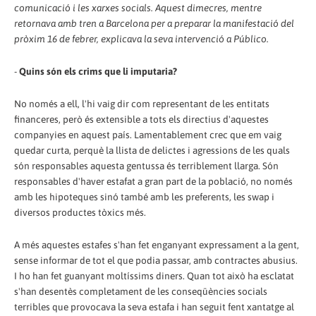
comunicació i les xarxes socials. Aquest dimecres, mentre
retornava amb tren a Barcelona per a preparar la manifestació del
pròxim 16 de febrer, explicava la seva intervenció a Público.
-
Quins són els crims que li imputaria?
No només a ell, l'hi vaig dir com representant de les entitats
financeres, però és extensible a tots els directius d'aquestes
companyies en aquest país. Lamentablement crec que em vaig
quedar curta, perquè la llista de delictes i agressions de les quals
són responsables aquesta gentussa és terriblement llarga. Són
responsables d'haver estafat a gran part de la població, no només
amb les hipoteques sinó també amb les preferents, les swap i
diversos productes tòxics més.
A més aquestes estafes s'han fet enganyant expressament a la gent,
sense informar de tot el que podia passar, amb contractes abusius.
I ho han fet guanyant moltíssims diners. Quan tot això ha esclatat
s'han desentès completament de les conseqüències socials
terribles que provocava la seva estafa i han seguit fent xantatge al