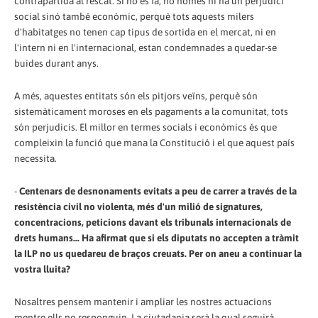
contrapartida al rescat. Si no es fa, no només hi ha un perjudici
social sinó també econòmic, perquè tots aquests milers
d'habitatges no tenen cap tipus de sortida en el mercat, ni en
l'intern ni en l'internacional, estan condemnades a quedar-se
buides durant anys.
A més, aquestes entitats són els pitjors veïns, perquè són
sistemàticament moroses en els pagaments a la comunitat, tots
són perjudicis. El millor en termes socials i econòmics és que
compleixin la funció que mana la Constitució i el que aquest país
necessita.
-
Centenars de desnonaments evitats a peu de carrer a través de la
resistència civil no violenta, més d'un milió de signatures,
concentracions, peticions davant els tribunals internacionals de
drets humans... Ha afirmat que si els diputats no accepten a tràmit
la ILP no us quedareu de braços creuats. Per on aneu a continuar la
vostra lluita?
Nosaltres pensem mantenir i ampliar les nostres actuacions
mentre ells no responguin. La ciutadania serà la qual seguirà