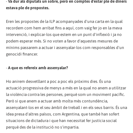
-
Va dur als diputats un sobre, però en comptes d'estar ple de diners
estava ple de propostes.
Eren les propostes de la ILP acompanyades d'una carta en la qual
recordem com hem arribat fins a aquí, com vaig fer jo en la meva
intervenció, i explicar-los que estem en un punt d'inflexió i ja no
podem esperar més. Si no voten a favor d'aquestes mesures de
mínims passarem a actuar i assenyalar-los com responsables d'un
genocidi financer.
-
A que es refereix amb assenyalar?
Ho anirem desvetllant a poc a poc els pròxims dies. És una
actuació progressiva de menys a més en la qual no anem a utilitzar
la violència contra les persones, perquè som un moviment pacífic.
Però si que anem a actuar amb molta més contundència,
assenyalant-los en el seu àmbit de treball i en els seus barris. És una
idea presa d'altres països, com Argentina, que també han sofert
situacions de dictadura i que han necessitat fer justícia social
perquè des de la institució no s'impartia.