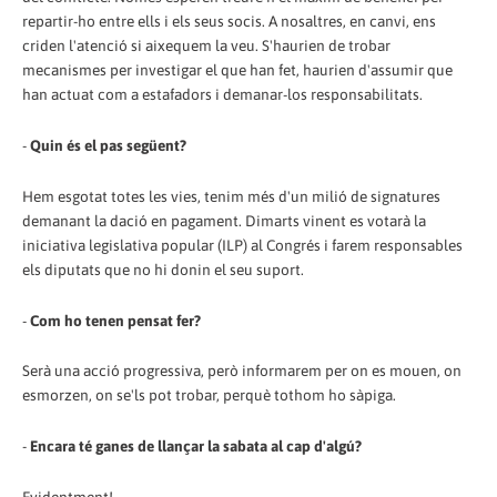
repartir-ho entre ells i els seus socis. A nosaltres, en canvi, ens
criden l'atenció si aixequem la veu. S'haurien de trobar
mecanismes per investigar el que han fet, haurien d'assumir que
han actuat com a estafadors i demanar-los responsabilitats.
-
Quin és el pas següent?
Hem esgotat totes les vies, tenim més d'un milió de signatures
demanant la dació en pagament. Dimarts vinent es votarà la
iniciativa legislativa popular (ILP) al Congrés i farem responsables
els diputats que no hi donin el seu suport.
-
Com ho tenen pensat fer?
Serà una acció progressiva, però informarem per on es mouen, on
esmorzen, on se'ls pot trobar, perquè tothom ho sàpiga.
-
Encara té ganes de llançar la sabata al cap d'algú?