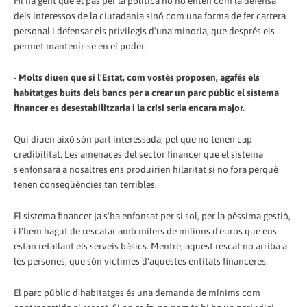
Hi ha gent que el pas per la política no ho entén com la defensa
dels interessos de la ciutadania sinó com una forma de fer carrera
personal i defensar els privilegis d'una minoria, que després els
permet mantenir-se en el poder.
-
Molts diuen que si l'Estat, com vostès proposen, agafés els
habitatges buits dels bancs per a crear un parc públic el sistema
financer es desestabilitzaria i la crisi seria encara major.
Qui diuen això són part interessada, pel que no tenen cap
credibilitat. Les amenaces del sector financer que el sistema
s'enfonsarà a nosaltres ens produirien hilaritat si no fora perquè
tenen conseqüències tan terribles.
El sistema financer ja s'ha enfonsat per si sol, per la pèssima gestió,
i l'hem hagut de rescatar amb milers de milions d'euros que ens
estan retallant els serveis bàsics. Mentre, aquest rescat no arriba a
les persones, que són víctimes d'aquestes entitats financeres.
El parc públic d'habitatges és una demanda de mínims com