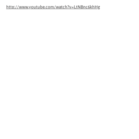
http://www.youtube.com/watch?v=LtNBnc6khHg