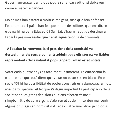
Govern amenaçant amb que podia ser encara pitjor si deixaven
caure al sistema bancari.
No només han estafat a moltíssima gent, sinó que han enfonsat
l'economia del país i han fet que milers de milions, que ens diuen
que no hi ha per a Educació i Sanitat, s'hagin hagut de destinar a
tapar la pèssima gestió que ha fet aquesta colla de criminals.
-
A l'acabar la intervenció, el president de la comissió va
deslegitimar els seus arguments adduint que ells són els veritables
representants de la voluntat popular perquè han estat votats.
Votar cada quatre anys és totalment insuficient. La ciutadania fa
molt temps que està dient que votar no és un xec en blanc. En el
segle XXI hi ha possibilitat de poder construir una democràcia molt
més participativa i el fet que s'estigui impedint la participació de la
societat en les grans decisions que ens afecten és molt
simptomàtic de com alguns s'aferren al poder i intenten mantenir
alguns privilegis en nom del vot cada quatre anys. Això ja no cola.