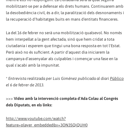
mobilitzant-se per a defensar els drets humans. Continuarem amb
la desobediència civil, és a dir, la paralització dels desnonaments i
la recuperació d'habitatges buits en mans d'entitats financeres.
La del 16 de febrer no serà una mobilització qualsevol. No només
hem interpel·lat a la gent afectada, sinó que hem cridat a tota
ciutadania i esperem que tingui una bona resposta en tot l'Estat.
Però això no és suficient. A partir d'aquest dia iniciarem la
campanya d'assenyalar als culpables i començar una fase en la
qual s'acabi amb la impunitat.
*
Entrevista realitzada per Luis Giménez publicada al diari
Público
el 6 de febrer de 2013.
>>>
Vídeo amb la intervenció completa d'Ada Colau al Congrés
dels Diputats, en els links:
http://www.youtube.com/watch?
feature=player_embedded&v=3ON3SQiQUH0