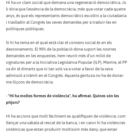
Hi ha un clam social que demana una regeneració democràtica. Jo
li diria que l'essència de la democràcia, més que votar cada quatre
anys, és que els representants democràtics escoltin a la ciutadania
i traslladin al Congrés les seves demandes per a traduir-les en
polítiques públiques.
Si hi ha tema en el qual està clar el consens social és en els
desnonaments. El 90% de la població dóna suport les nostres
demandes en les enquestes, hem reunit més d'un milió de
signatures per a la Iniciativa Legislativa Popular (ILP). Mentre, el PP
va dir el dimarts que ni tan sols va a votar a favor de la seva
admissió a tràmit en el Congrés. Aquesta gentuza no ha de donar-
me lliçons de democràcia.
-
"Hi ha moltes formes de violència", ha afirmat. Quines són les
pitjors?
Hi ha accions que molt fàcilment es qualifiquen de violència, com
llençar una sabata al rescat de la banca, i en canvi hi ha violències
sistémicas que estan produint moltíssim més dany, que estan