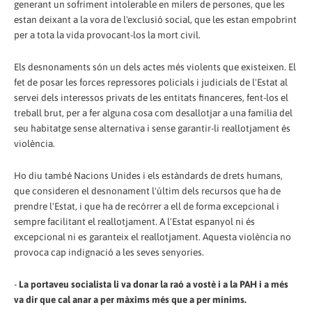
generant un sofriment intolerable en milers de persones, que les
estan deixant a la vora de l'exclusió social, que les estan empobrint
per a tota la vida provocant-los la mort civil.
Els desnonaments són un dels actes més violents que existeixen. El
fet de posar les forces repressores policials i judicials de l'Estat al
servei dels interessos privats de les entitats financeres, fent-los el
treball brut, per a fer alguna cosa com desallotjar a una família del
seu habitatge sense alternativa i sense garantir-li reallotjament és
violència.
Ho diu també Nacions Unides i els estàndards de drets humans,
que consideren el desnonament l'últim dels recursos que ha de
prendre l'Estat, i que ha de recórrer a ell de forma excepcional i
sempre facilitant el reallotjament. A l'Estat espanyol ni és
excepcional ni es garanteix el reallotjament. Aquesta violència no
provoca cap indignació a les seves senyories.
-
La portaveu socialista li va donar la raó a vostè i a la PAH i a més
va dir que cal anar a per màxims més que a per mínims.