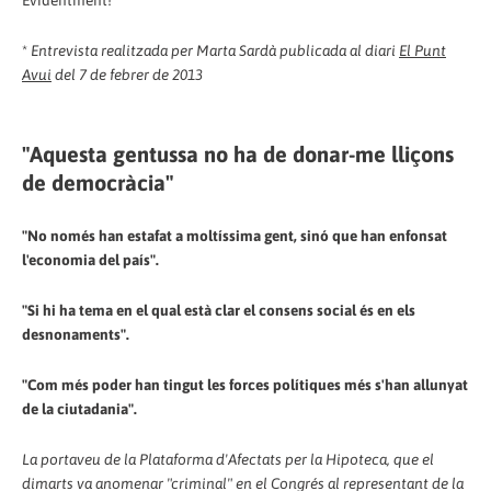
Evidentment!
*
Entrevista realitzada per Marta Sardà publicada al diari
El Punt
Avui
del 7 de febrer de 2013
"Aquesta gentussa no ha de donar-me lliçons
de democràcia"
"No només han estafat a moltíssima gent, sinó que han enfonsat
l'economia del país".
"Si hi ha tema en el qual està clar el consens social és en els
desnonaments".
"Com més poder han tingut les forces polítiques més s'han allunyat
de la ciutadania".
La portaveu de la Plataforma d'Afectats per la Hipoteca, que el
dimarts va anomenar "criminal" en el Congrés al representant de la