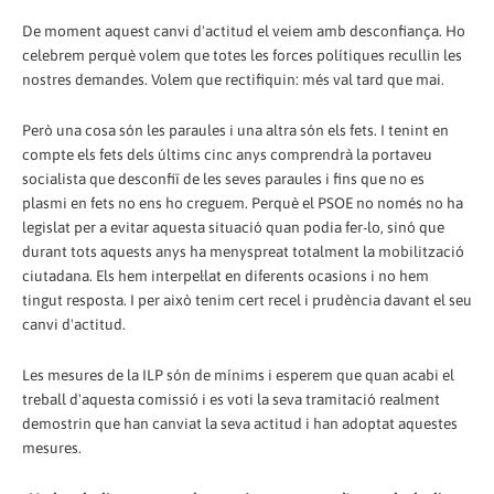
De moment aquest canvi d'actitud el veiem amb desconfiança. Ho
celebrem perquè volem que totes les forces polítiques recullin les
nostres demandes. Volem que rectifiquin: més val tard que mai.
Però una cosa són les paraules i una altra són els fets. I tenint en
compte els fets dels últims cinc anys comprendrà la portaveu
socialista que desconfiï de les seves paraules i fins que no es
plasmi en fets no ens ho creguem. Perquè el PSOE no només no ha
legislat per a evitar aquesta situació quan podia fer-lo, sinó que
durant tots aquests anys ha menyspreat totalment la mobilització
ciutadana. Els hem interpel·lat en diferents ocasions i no hem
tingut resposta. I per això tenim cert recel i prudència davant el seu
canvi d'actitud.
Les mesures de la ILP són de mínims i esperem que quan acabi el
treball d'aquesta comissió i es voti la seva tramitació realment
demostrin que han canviat la seva actitud i han adoptat aquestes
mesures.