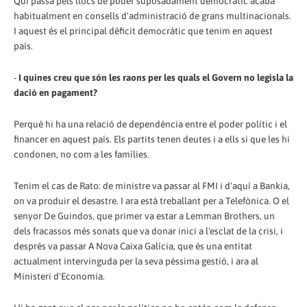
Qui passa pels llocs de poder suposadament democràtic acaba
habitualment en consells d'administració de grans multinacionals.
I aquest és el principal dèficit democràtic que tenim en aquest
país.
-
I quines creu que són les raons per les quals el Govern no legisla la
dació en pagament?
Perquè hi ha una relació de dependència entre el poder polític i el
financer en aquest país. Els partits tenen deutes i a ells si que les hi
condonen, no com a les famílies.
Tenim el cas de Rato: de ministre va passar al FMI i d'aquí a Bankia,
on va produir el desastre. I ara està treballant per a Telefònica. O el
senyor De Guindos, que primer va estar a Lemman Brothers, un
dels fracassos més sonats que va donar inici a l'esclat de la crisi, i
després va passar A Nova Caixa Galícia, que és una entitat
actualment intervinguda per la seva pèssima gestió, i ara al
Ministeri d'Economia.