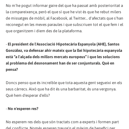
No m'he pogut informar gaire del que ha passat amb posterioritat a
la compareixença, però el que sí que he vist és que he rebut milers
de missatges de mòbil, al Facebook, al Twitter... d'afectats que s'han
reconegut en les meves paraules i que subscriuen tot el que fem i el
que organitzem i diem des de la plataforma.
-
El president de l'Associació Hipotecària Espanyola (AHE), Santos
González, va defensar ahir mateix que la llei hipotecària espanyola
està “a l'alçada dels millors mercats europeus” i que les solucions
al problema del desnonament han de ser conjunturals. Què en
pensa?
Doncs penso que és increïble que tota aquesta gent segueixi en els
seus càrrecs. Això que ha dit és una barbaritat, és una vergonya.
Què hem d'esperar d'ells?
-
No n'esperen res?
No esperem res dels que són tractats com a experts i formen part
del conflicte. Només esperen treure'n el màxim de benefici per