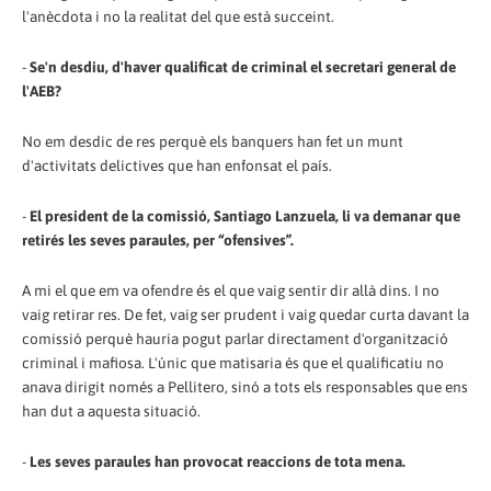
l'anècdota i no la realitat del que està succeint.
-
Se'n desdiu, d'haver qualificat de criminal el secretari general de
l'AEB?
No em desdic de res perquè els banquers han fet un munt
d'activitats delictives que han enfonsat el país.
-
El president de la comissió, Santiago Lanzuela, li va demanar que
retirés les seves paraules, per “ofensives”.
A mi el que em va ofendre és el que vaig sentir dir allà dins. I no
vaig retirar res. De fet, vaig ser prudent i vaig quedar curta davant la
comissió perquè hauria pogut parlar directament d'organització
criminal i mafiosa. L'únic que matisaria és que el qualificatiu no
anava dirigit només a Pellitero, sinó a tots els responsables que ens
han dut a aquesta situació.
-
Les seves paraules han provocat reaccions de tota mena.