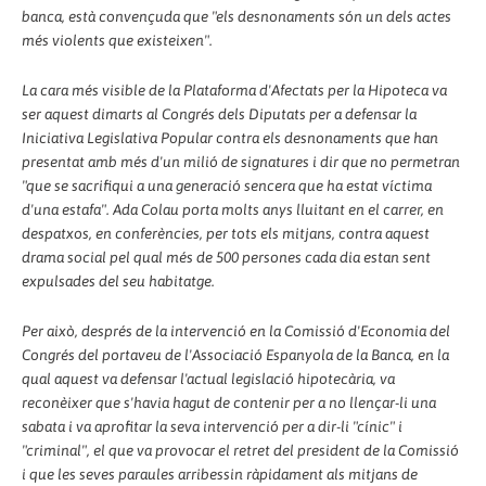
banca, està convençuda que "els desnonaments són un dels actes
més violents que existeixen".
La cara més visible de la Plataforma d'Afectats per la Hipoteca va
ser aquest dimarts al Congrés dels Diputats per a defensar la
Iniciativa Legislativa Popular contra els desnonaments que han
presentat amb més d'un milió de signatures i dir que no permetran
"que se sacrifiqui a una generació sencera que ha estat víctima
d'una estafa". Ada Colau porta molts anys lluitant en el carrer, en
despatxos, en conferències, per tots els mitjans, contra aquest
drama social pel qual més de 500 persones cada dia estan sent
expulsades del seu habitatge.
Per això, després de la intervenció en la Comissió d'Economia del
Congrés del portaveu de l'Associació Espanyola de la Banca, en la
qual aquest va defensar l'actual legislació hipotecària, va
reconèixer que s'havia hagut de contenir per a no llençar-li una
sabata i va aprofitar la seva intervenció per a dir-li "cínic" i
"criminal", el que va provocar el retret del president de la Comissió
i que les seves paraules arribessin ràpidament als mitjans de