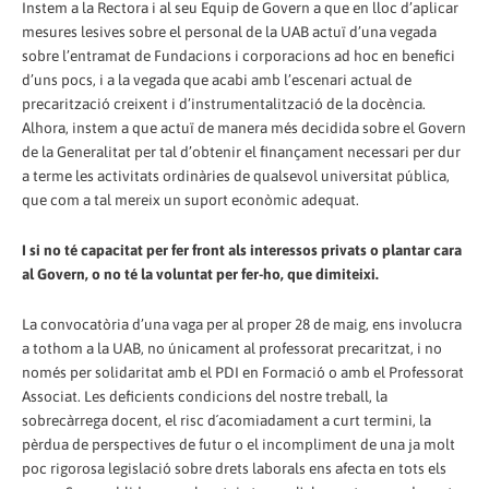
Instem a la Rectora i al seu Equip de Govern a que en lloc d’aplicar
mesures lesives sobre el personal de la UAB actuï d’una vegada
sobre l’entramat de Fundacions i corporacions ad hoc en benefici
d’uns pocs, i a la vegada que acabi amb l’escenari actual de
precarització creixent i d’instrumentalització de la docència.
Alhora, instem a que actuï de manera més decidida sobre el Govern
de la Generalitat per tal d’obtenir el finançament necessari per dur
a terme les activitats ordinàries de qualsevol universitat pública,
que com a tal mereix un suport econòmic adequat.
I si no té capacitat per fer front als interessos privats o plantar cara
al Govern, o no té la voluntat per fer-ho, que dimiteixi.
La convocatòria d’una vaga per al proper 28 de maig, ens involucra
a tothom a la UAB, no únicament al professorat precaritzat, i no
només per solidaritat amb el PDI en Formació o amb el Professorat
Associat. Les deficients condicions del nostre treball, la
sobrecàrrega docent, el risc d´acomiadament a curt termini, la
pèrdua de perspectives de futur o el incompliment de una ja molt
poc rigorosa legislació sobre drets laborals ens afecta en tots els