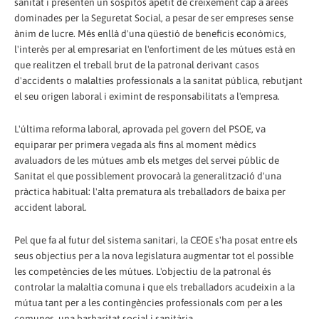
sanitat i presenten un sospitós apetit de creixement cap a àrees
dominades per la Seguretat Social, a pesar de ser empreses sense
ànim de lucre. Més enllà d'una qüestió de beneficis econòmics,
l'interès per al empresariat en l'enfortiment de les mútues està en
que realitzen el treball brut de la patronal derivant casos
d'accidents o malalties professionals a la sanitat pública, rebutjant
el seu origen laboral i eximint de responsabilitats a l'empresa.
L'última reforma laboral, aprovada pel govern del PSOE, va
equiparar per primera vegada als fins al moment mèdics
avaluadors de les mútues amb els metges del servei públic de
Sanitat el que possiblement provocarà la generalització d'una
pràctica habitual: l'alta prematura als treballadors de baixa per
accident laboral.
Pel que fa al futur del sistema sanitari, la CEOE s'ha posat entre els
seus objectius per a la nova legislatura augmentar tot el possible
les competències de les mútues. L'objectiu de la patronal és
controlar la malaltia comuna i que els treballadors acudeixin a la
mútua tant per a les contingències professionals com per a les
comunes, una barbaritat social i sanitària.