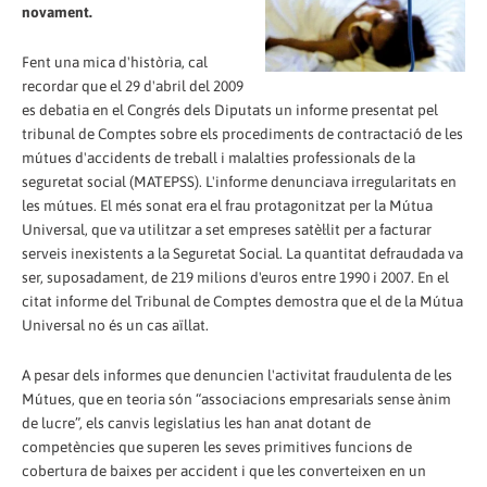
novament.
Fent una mica d'història, cal
recordar que el 29 d'abril del 2009
es debatia en el Congrés dels Diputats un informe presentat pel
tribunal de Comptes sobre els procediments de contractació de les
mútues d'accidents de treball i malalties professionals de la
seguretat social (MATEPSS). L'informe denunciava irregularitats en
les mútues. El més sonat era el frau protagonitzat per la Mútua
Universal, que va utilitzar a set empreses satèl·lit per a facturar
serveis inexistents a la Seguretat Social. La quantitat defraudada va
ser, suposadament, de 219 milions d'euros entre 1990 i 2007. En el
citat informe del Tribunal de Comptes demostra que el de la Mútua
Universal no és un cas aïllat.
A pesar dels informes que denuncien l'activitat fraudulenta de les
Mútues, que en teoria són “associacions empresarials sense ànim
de lucre”, els canvis legislatius les han anat dotant de
competències que superen les seves primitives funcions de
cobertura de baixes per accident i que les converteixen en un