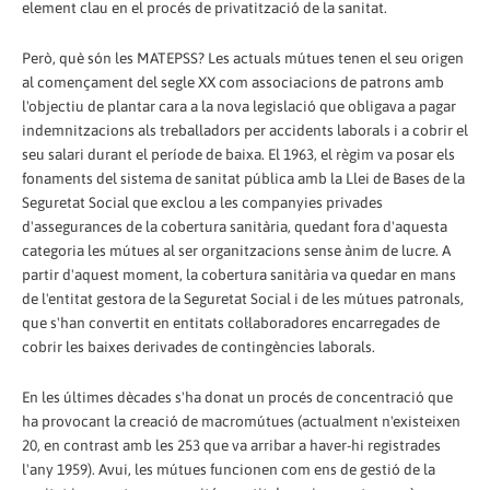
element clau en el procés de privatització de la sanitat.
Però, què són les MATEPSS? Les actuals mútues tenen el seu origen
al començament del segle XX com associacions de patrons amb
l'objectiu de plantar cara a la nova legislació que obligava a pagar
indemnitzacions als treballadors per accidents laborals i a cobrir el
seu salari durant el període de baixa. El 1963, el règim va posar els
fonaments del sistema de sanitat pública amb la Llei de Bases de la
Seguretat Social que exclou a les companyies privades
d'assegurances de la cobertura sanitària, quedant fora d'aquesta
categoria les mútues al ser organitzacions sense ànim de lucre. A
partir d'aquest moment, la cobertura sanitària va quedar en mans
de l'entitat gestora de la Seguretat Social i de les mútues patronals,
que s'han convertit en entitats col·laboradores encarregades de
cobrir les baixes derivades de contingències laborals.
En les últimes dècades s'ha donat un procés de concentració que
ha provocant la creació de macromútues (actualment n'existeixen
20, en contrast amb les 253 que va arribar a haver-hi registrades
l'any 1959). Avui, les mútues funcionen com ens de gestió de la