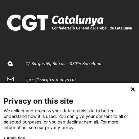
C/ Burgos 59, Baixos – 08014 Barcelona
spccc@
spcgtcatalunya.cat
935 120 481
Privacy on this site
We collect and process your data on this site to better
@CGTCatalunya
understand how it is used. You can give your consent to all or
selected purposes, or you can decline them all. For more
cgtcatalunya
information, see our privacy policy.
CGTCatalunya
Analytics