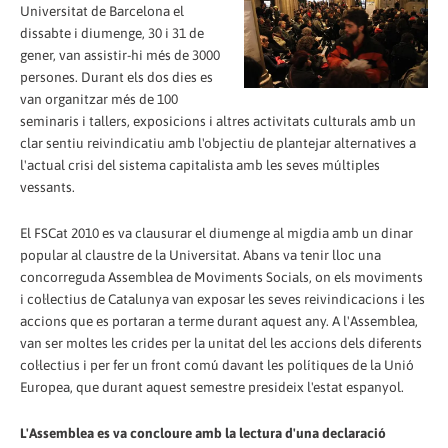
Universitat de Barcelona el
dissabte i diumenge, 30 i 31 de
gener, van assistir-hi més de 3000
persones. Durant els dos dies es
van organitzar més de 100
seminaris i tallers, exposicions i altres activitats culturals amb un
clar sentiu reivindicatiu amb l'objectiu de plantejar alternatives a
l'actual crisi del sistema capitalista amb les seves múltiples
vessants.
El FSCat 2010 es va clausurar el diumenge al migdia amb un dinar
popular al claustre de la Universitat. Abans va tenir lloc una
concorreguda Assemblea de Moviments Socials, o­n els moviments
i col·lectius de Catalunya van exposar les seves reivindicacions i les
accions que es portaran a terme durant aquest any. A l'Assemblea,
van ser moltes les crides per la unitat del les accions dels diferents
col·lectius i per fer un front comú davant les polítiques de la Unió
Europea, que durant aquest semestre presideix l'estat espanyol.
L'Assemblea es va concloure amb la lectura d'una declaració