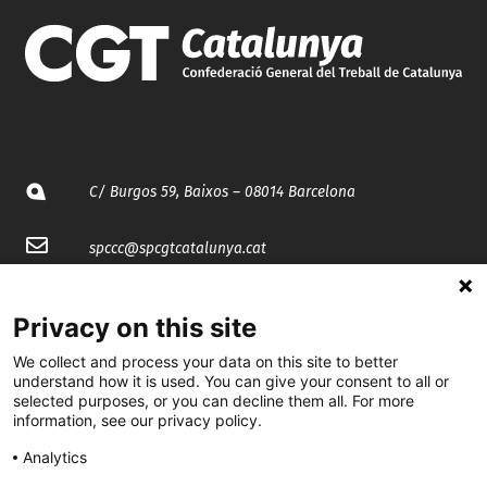
C/ Burgos 59, Baixos – 08014 Barcelona
spccc@
spcgtcatalunya.cat
935 120 481
Privacy on this site
We collect and process your data on this site to better
@CGTCatalunya
understand how it is used. You can give your consent to all or
selected purposes, or you can decline them all. For more
cgtcatalunya
information, see our privacy policy.
CGTCatalunya
Analytics