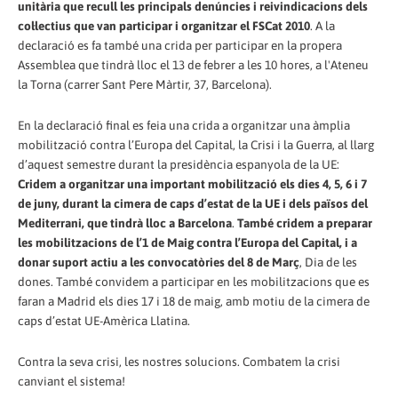
unitària que recull les principals denúncies i reivindicacions dels
col·lectius que van participar i organitzar el FSCat 2010
. A la
declaració es fa també una crida per participar en la propera
Assemblea que tindrà lloc el 13 de febrer a les 10 hores, a l'Ateneu
la Torna (carrer Sant Pere Màrtir, 37, Barcelona).
En la declaració final es feia una crida a organitzar una àmplia
mobilització contra l’Europa del Capital, la Crisi i la Guerra, al llarg
d’aquest semestre durant la presidència espanyola de la UE:
Cridem a organitzar una important mobilització els dies 4, 5, 6 i 7
de juny, durant la cimera de caps d’estat de la UE i dels països del
Mediterrani, que tindrà lloc a Barcelona
.
També cridem a preparar
les mobilitzacions de l’1 de Maig contra l’Europa del Capital, i a
donar suport actiu a les convocatòries del 8 de Març
, Dia de les
dones. També convidem a participar en les mobilitzacions que es
faran a Madrid els dies 17 i 18 de maig, amb motiu de la cimera de
caps d’estat UE-Amèrica Llatina.
Contra la seva crisi, les nostres solucions. Combatem la crisi
canviant el sistema!