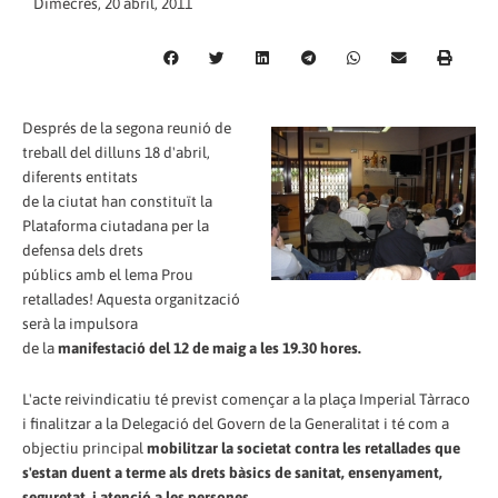
Dimecres, 20 abril, 2011
Després de la segona reunió de
treball del dilluns 18 d'abril,
diferents entitats
de la ciutat han constituït la
Plataforma ciutadana per la
defensa dels drets
públics amb el lema Prou
retallades! Aquesta organització
serà la impulsora
de la
manifestació del 12 de maig a les 19.30 hores.
L'acte reivindicatiu té previst començar a la plaça Imperial Tàrraco
i finalitzar a la Delegació del Govern de la Generalitat i té com a
objectiu principal
mobilitzar la societat contra les retallades que
s'estan duent a terme als drets bàsics de sanitat, ensenyament,
seguretat, i atenció a les persones
.