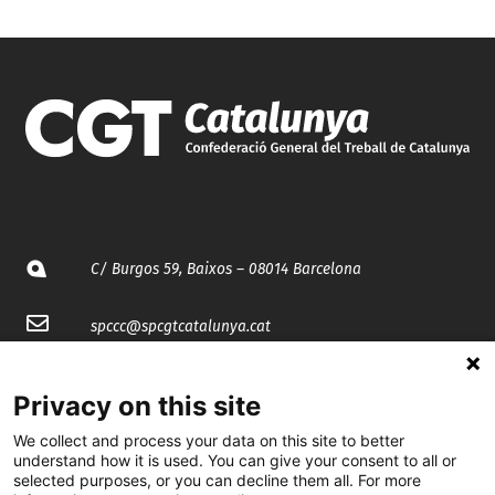
C/ Burgos 59, Baixos – 08014 Barcelona
spccc@
spcgtcatalunya.cat
935 120 481
Privacy on this site
We collect and process your data on this site to better
@CGTCatalunya
understand how it is used. You can give your consent to all or
selected purposes, or you can decline them all. For more
cgtcatalunya