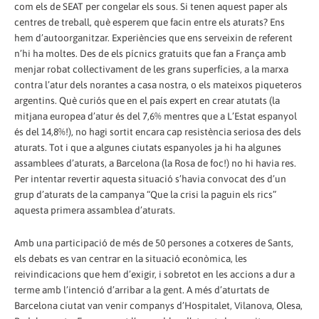
com els de SEAT per congelar els sous. Si tenen aquest paper als
centres de treball, què esperem que facin entre els aturats? Ens
hem d’autoorganitzar. Experiències que ens serveixin de referent
n’hi ha moltes. Des de els pícnics gratuits que fan a França amb
menjar robat col·lectivament de les grans superfícies, a la marxa
contra l’atur dels norantes a casa nostra, o els mateixos piqueteros
argentins. Què curiós que en el país expert en crear atutats (la
mitjana europea d’atur és del 7,6% mentres que a L’Estat espanyol
és del 14,8%!), no hagi sortit encara cap resistència seriosa des dels
aturats. Tot i que a algunes ciutats espanyoles ja hi ha algunes
assamblees d’aturats, a Barcelona (la Rosa de foc!) no hi havia res.
Per intentar revertir aquesta situació s’havia convocat des d’un
grup d’aturats de la campanya “Que la crisi la paguin els rics”
aquesta primera assamblea d’aturats.
Amb una participació de més de 50 persones a cotxeres de Sants,
els debats es van centrar en la situació econòmica, les
reivindicacions que hem d’exigir, i sobretot en les accions a dur a
terme amb l’intenció d’arribar a la gent. A més d’aturtats de
Barcelona ciutat van venir companys d’Hospitalet, Vilanova, Olesa,