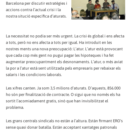
Barcelona per discutir estratègies i
accions contra l’actual crisi i la
nostra situció específica d’aturats.
La necessitat no podia ser més urgent. La crisi és global i ens afecta
a tots, però no ens afecta a tots per igual. Ha introduit en les
nostres ments una nova preocupació: L’atur. L’atur està provocant
que cada cop més gent no pugui pagar les hipoteques i ha fet
augmentar preocupantment els desnonaments. L’atur, o més aviat
la por a l’atur està sent utilitzada pels empresaris per rebaixar els
salaris i les condicions laborals.
Les xifres canten. Ja som 3,5 milions d’aturats. D’aquests, 856.000
ho són per finalització de contracte. O sigui que no només els ha
sortit l’acomiadament gratis, sinó que han invisibilitzat el
problema.
Les grans centrals sindicals no estàn a l’altura. Estàn firmant ERO’s
sense quasi donar batalla. Estàn acceptant xantatges patronals