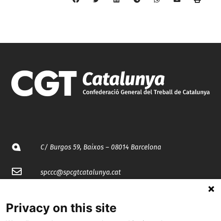
C/ Burgos 59, Baixos – 08014 Barcelona
spccc@
spcgtcatalunya.cat
935 120 481
Privacy on this site