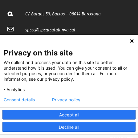
C/ Burgos 59, Baixos – 08014 Barcelona
spccc@
spcgtcatalunya.cat
935 120 481
Privacy on this site
We collect and process your data on this site to better
@CGTCatalunya
understand how it is used. You can give your consent to all or
selected purposes, or you can decline them all. For more
cgtcatalunya
information, see our privacy policy.
CGTCatalunya
Analytics
cgtcatalunya
Consent details
Privacy policy
Accept all
Desenvolupat per
Decline all