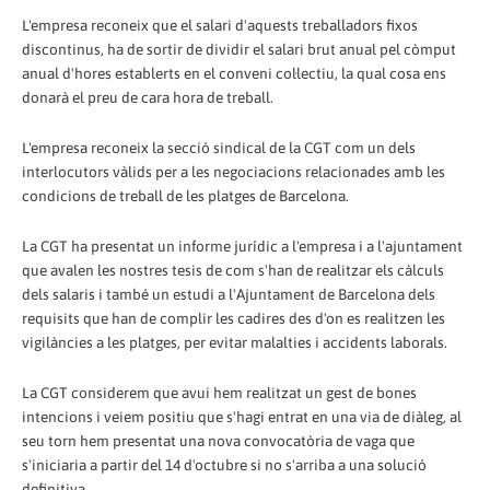
L'empresa reconeix que el salari d'aquests treballadors fixos
discontinus, ha de sortir de dividir el salari brut anual pel còmput
anual d'hores establerts en el conveni col·lectiu, la qual cosa ens
donarà el preu de cara hora de treball.
L'empresa reconeix la secció sindical de la CGT com un dels
interlocutors vàlids per a les negociacions relacionades amb les
condicions de treball de les platges de Barcelona.
La CGT ha presentat un informe jurídic a l'empresa i a l'ajuntament
que avalen les nostres tesis de com s'han de realitzar els càlculs
dels salaris i també un estudi a l'Ajuntament de Barcelona dels
requisits que han de complir les cadires des d'on es realitzen les
vigilàncies a les platges, per evitar malalties i accidents laborals.
La CGT considerem que avui hem realitzat un gest de bones
intencions i veiem positiu que s'hagi entrat en una via de diàleg, al
seu torn hem presentat una nova convocatòria de vaga que
s'iniciaria a partir del 14 d'octubre si no s'arriba a una solució
definitiva.