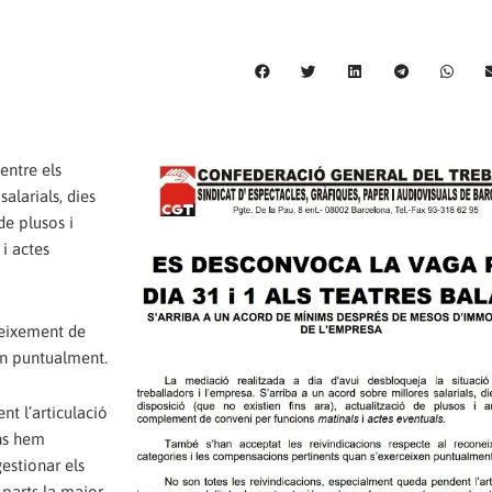
entre els
alarials, dies
de plusos i
i actes
neixement de
en puntualment.
t l’articulació
ens hem
estionar els
 parts la major