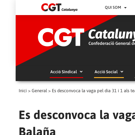
QUI SOM
Acció Sindical
Acció Social
Inici
>
General
>
Es desconvoca la vaga pel dia 31 i 1 als t
Es desconvoca la vaga 
Balaña