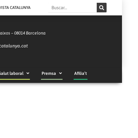
Search
VISTA CATALUNYA
Baixos – 08014 Barcelona
catalunya.cat
Salut laboral
Premsa
Afilia’t