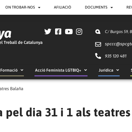
ON TROBAR-NOS
AFILIACIÓ
DOCUMENTS
RE
C/ Burgos 59, 
spccc@
spcgt
935 120 481
Formació
Acció Feminista LGTBIQ+
Jurídica
eatres Balaña
pel dia 31 i 1 als teatres