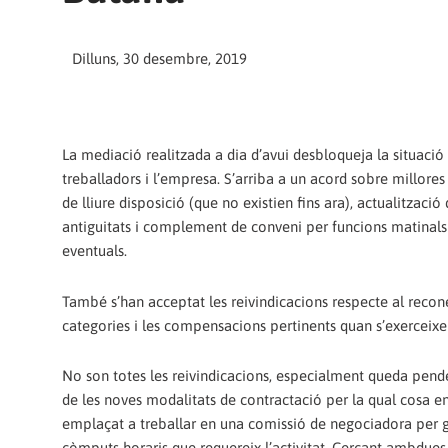
Dilluns, 30 desembre, 2019
La mediació realitzada a dia d’avui desbloqueja la situació 
treballadors i l’empresa. S’arriba a un acord sobre millores s
de lliure disposició (que no existien fins ara), actualització 
antiguitats i complement de conveni per funcions matinals 
eventuals.
També s’han acceptat les reivindicacions respecte al reco
categories i les compensacions pertinents quan s’exerceix
No son totes les reivindicacions, especialment queda penden
de les noves modalitats de contractació per la qual cosa 
emplaçat a treballar en una comissió de negociadora per g
còmputs horaris que requereix l’activitat. Cercant ambdues