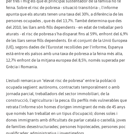
per tres i mig els que el principal sustentador de la família no té
feina. Sobre el risc de pobresa - situació transitòria -, l'informe
apunta que els aturats tenen una taxa del 30%, a diferència de les
persones ocupades , que és del 13,7%. També determina que des
del 2010, les llars amb fills dependents - en edat de treballar però
aturats - el risc de pobresa s'ha disparat fins al 59%, enfront del 6,9%
de les llars sense fills dependents. En el conjunt de la Unió Europea
(UE), segons dades de l'Eurostat recollides per l'informe, Espanya
està entre els països amb una taxa de pobresa a la feina més alta,
12,7% enfront de la mitjana europea del 8,5%, només superada per
Grècia i Romania.
L'estudi remarca un "elevat risc de pobresa" entre la població
ocupada següent: autònoms, contractats temporalment o amb
jornada parcial, treballadors del sector immobiliari, de la
construcció, l'agricultura i la pesca. Els perfils més vulnerables que
retrata l'informe són homes d'origen immigrant de més de 45 anys
que només han treballat en un tipus d'ocupació; dones soles i
dones immigrants amb dificultats de parlar català o castellà, joves
de famílies desestructurades; persones hipotecades, persones poc
qualificades; administratius i investigadors.