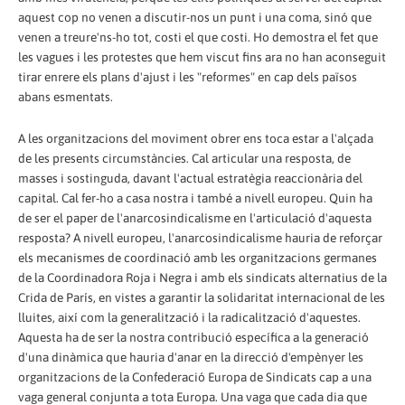
aquest cop no venen a discutir-nos un punt i una coma, sinó que
venen a treure'ns-ho tot, costi el que costi. Ho demostra el fet que
les vagues i les protestes que hem viscut fins ara no han aconseguit
tirar enrere els plans d'ajust i les "reformes" en cap dels països
abans esmentats.
A les organitzacions del moviment obrer ens toca estar a l'alçada
de les presents circumstàncies. Cal articular una resposta, de
masses i sostinguda, davant l'actual estratègia reaccionària del
capital. Cal fer-ho a casa nostra i també a nivell europeu. Quin ha
de ser el paper de l'anarcosindicalisme en l'articulació d'aquesta
resposta? A nivell europeu, l'anarcosindicalisme hauria de reforçar
els mecanismes de coordinació amb les organitzacions germanes
de la Coordinadora Roja i Negra i amb els sindicats alternatius de la
Crida de París, en vistes a garantir la solidaritat internacional de les
lluites, així com la generalització i la radicalització d'aquestes.
Aquesta ha de ser la nostra contribució específica a la generació
d'una dinàmica que hauria d'anar en la direcció d'empènyer les
organitzacions de la Confederació Europa de Sindicats cap a una
vaga general conjunta a tota Europa. Una vaga que cada dia que