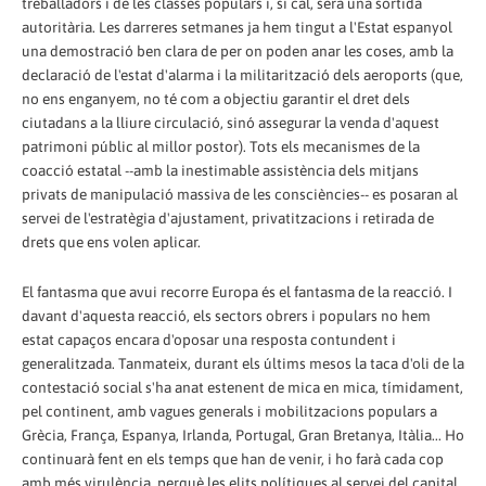
treballadors i de les classes populars i, si cal, serà una sortida
autoritària. Les darreres setmanes ja hem tingut a l'Estat espanyol
una demostració ben clara de per on poden anar les coses, amb la
declaració de l'estat d'alarma i la militarització dels aeroports (que,
no ens enganyem, no té com a objectiu garantir el dret dels
ciutadans a la lliure circulació, sinó assegurar la venda d'aquest
patrimoni públic al millor postor). Tots els mecanismes de la
coacció estatal --amb la inestimable assistència dels mitjans
privats de manipulació massiva de les consciències-- es posaran al
servei de l'estratègia d'ajustament, privatitzacions i retirada de
drets que ens volen aplicar.
El fantasma que avui recorre Europa és el fantasma de la reacció. I
davant d'aquesta reacció, els sectors obrers i populars no hem
estat capaços encara d'oposar una resposta contundent i
generalitzada. Tanmateix, durant els últims mesos la taca d'oli de la
contestació social s'ha anat estenent de mica en mica, tímidament,
pel continent, amb vagues generals i mobilitzacions populars a
Grècia, França, Espanya, Irlanda, Portugal, Gran Bretanya, Itàlia... Ho
continuarà fent en els temps que han de venir, i ho farà cada cop
amb més virulència, perquè les elits polítiques al servei del capital