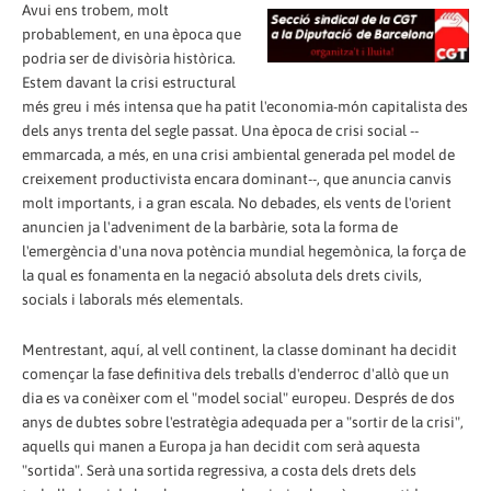
Avui ens trobem, molt
probablement, en una època que
podria ser de divisòria històrica.
Estem davant la crisi estructural
més greu i més intensa que ha patit l'economia-món capitalista des
dels anys trenta del segle passat. Una època de crisi social --
emmarcada, a més, en una crisi ambiental generada pel model de
creixement productivista encara dominant--, que anuncia canvis
molt importants, i a gran escala. No debades, els vents de l'orient
anuncien ja l'adveniment de la barbàrie, sota la forma de
l'emergència d'una nova potència mundial hegemònica, la força de
la qual es fonamenta en la negació absoluta dels drets civils,
socials i laborals més elementals.
Mentrestant, aquí, al vell continent, la classe dominant ha decidit
començar la fase definitiva dels treballs d'enderroc d'allò que un
dia es va conèixer com el "model social" europeu. Després de dos
anys de dubtes sobre l'estratègia adequada per a "sortir de la crisi",
aquells qui manen a Europa ja han decidit com serà aquesta
"sortida". Serà una sortida regressiva, a costa dels drets dels