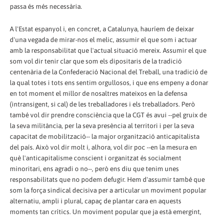
passa és més necessària.
A l'Estat espanyol i, en concret, a Catalunya, hauríem de deixar
d'una vegada de mirar-nos el melic, assumir el que som i actuar
amb la responsabilitat que l'actual situació mereix. Assumir el que
som vol dir tenir clar que som els dipositaris de la tradició
centenària de la Confederació Nacional del Treball, una tradició de
la qual totes i tots ens sentim orgullosos, i que ens empeny a donar
en tot moment el millor de nosaltres mateixos en la defensa
(intransigent, si cal) de les treballadores i els treballadors. Però
també vol dir prendre consciència que la CGT és avui --pel gruix de
la seva militància, per la seva presència al territori i per la seva
capacitat de mobilització-- la major organització anticapitalista
del país. Això vol dir molt i, alhora, vol dir poc --en la mesura en
què l'anticapitalisme conscient i organitzat és socialment
minoritari, ens agradi o no--, però ens diu que tenim unes
responsabilitats que no podem defugir. Hem d'assumir també que
som la força sindical decisiva per a articular un moviment popular
alternatiu, ampli i plural, capaç de plantar cara en aquests
moments tan crítics. Un moviment popular que ja està emergint,