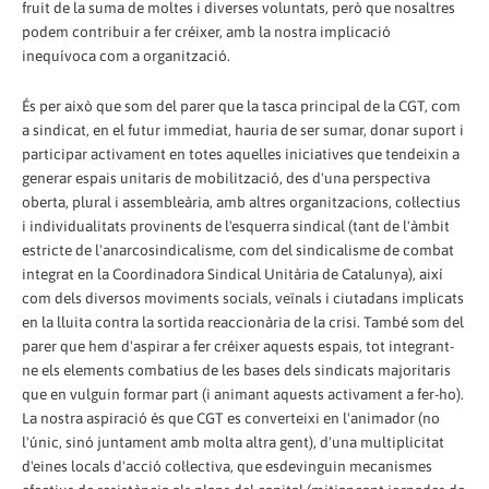
fruit de la suma de moltes i diverses voluntats, però que nosaltres
podem contribuir a fer créixer, amb la nostra implicació
inequívoca com a organització.
És per això que som del parer que la tasca principal de la CGT, com
a sindicat, en el futur immediat, hauria de ser sumar, donar suport i
participar activament en totes aquelles iniciatives que tendeixin a
generar espais unitaris de mobilització, des d'una perspectiva
oberta, plural i assembleària, amb altres organitzacions, col·lectius
i individualitats provinents de l'esquerra sindical (tant de l'àmbit
estricte de l'anarcosindicalisme, com del sindicalisme de combat
integrat en la Coordinadora Sindical Unitària de Catalunya), així
com dels diversos moviments socials, veïnals i ciutadans implicats
en la lluita contra la sortida reaccionària de la crisi. També som del
parer que hem d'aspirar a fer créixer aquests espais, tot integrant-
ne els elements combatius de les bases dels sindicats majoritaris
que en vulguin formar part (i animant aquests activament a fer-ho).
La nostra aspiració és que CGT es converteixi en l'animador (no
l'únic, sinó juntament amb molta altra gent), d'una multiplicitat
d'eines locals d'acció col·lectiva, que esdevinguin mecanismes