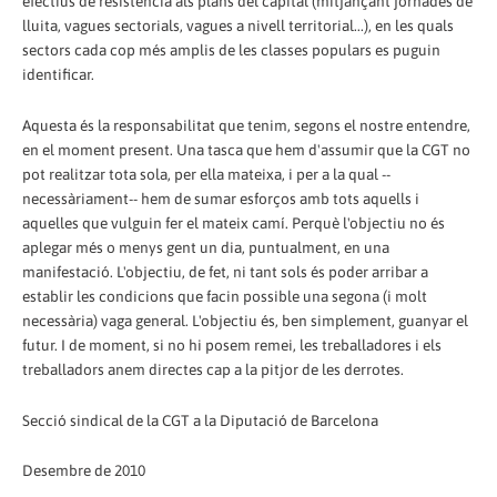
efectius de resistència als plans del capital (mitjançant jornades de
lluita, vagues sectorials, vagues a nivell territorial...), en les quals
sectors cada cop més amplis de les classes populars es puguin
identificar.
Aquesta és la responsabilitat que tenim, segons el nostre entendre,
en el moment present. Una tasca que hem d'assumir que la CGT no
pot realitzar tota sola, per ella mateixa, i per a la qual --
necessàriament-- hem de sumar esforços amb tots aquells i
aquelles que vulguin fer el mateix camí. Perquè l'objectiu no és
aplegar més o menys gent un dia, puntualment, en una
manifestació. L'objectiu, de fet, ni tant sols és poder arribar a
establir les condicions que facin possible una segona (i molt
necessària) vaga general. L'objectiu és, ben simplement, guanyar el
futur. I de moment, si no hi posem remei, les treballadores i els
treballadors anem directes cap a la pitjor de les derrotes.
Secció sindical de la CGT a la Diputació de Barcelona
Desembre de 2010