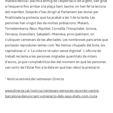
manera festiva i pacífica enmig de l’expectació de la gent, han girat
a l’esquerra fins arribar a la plaça Sant Jaume, on han fet la lectura
del manifest. Després s’han dirigit al Parlament per donar per
finalitzada la protesta, que ha acabat a les 3 de la tarda. Les
persones han vingut des de moltes poblacions: Mataró,
Torredembarra, Reus, Ripollet, Cornellà, l’Hospitalet, Girona,
Terrassa, Granollers, Sabadell i Manresa, principalment, on
s'ubiquen centenars de les afectades. Les nombroses pancartes que
portaven reproduïen lemes com ‘No hemos chupado del bote, los
capitalistas sí’ o ‘La vida no té valor sense dignitat’. L’oficina de
treball reclama a les persones migrades quantitats de milers
d’euros, ja que comptabilitza des del moment en què les persones
van sortir de l’Estat fins a la data en què han rebut la prestació.
*
Notícia extreta del setmanari Directa
www.directa.cat/noticia/centenars-persones-recorren-centre-
barcelona-denunciant-vulneracio-dels-seus-drets-com-ciuta