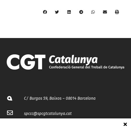
C/ Burgos 59, Baixos – 08014 Barcelona
spccc@
spcgtcatalunya.cat
935 120 481