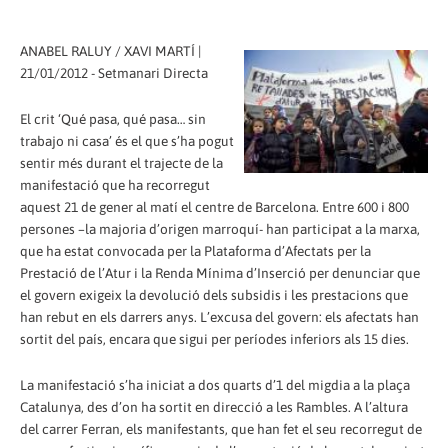
ANABEL RALUY / XAVI MARTÍ |
21/01/2012 - Setmanari Directa
El crit ‘Qué pasa, qué pasa… sin
trabajo ni casa’ és el que s’ha pogut
sentir més durant el trajecte de la
manifestació que ha recorregut
aquest 21 de gener al matí el centre de Barcelona. Entre 600 i 800
persones –la majoria d’origen marroquí- han participat a la marxa,
que ha estat convocada per la Plataforma d’Afectats per la
Prestació de l’Atur i la Renda Mínima d’Inserció per denunciar que
el govern exigeix la devolució dels subsidis i les prestacions que
han rebut en els darrers anys. L’excusa del govern: els afectats han
sortit del país, encara que sigui per períodes inferiors als 15 dies.
La manifestació s’ha iniciat a dos quarts d’1 del migdia a la plaça
Catalunya, des d’on ha sortit en direcció a les Rambles. A l’altura
del carrer Ferran, els manifestants, que han fet el seu recorregut de