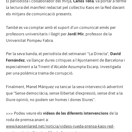
El periodista i col·laborador del mitjà,
Carlos Tena
, va portar a terme
la lectura del manifest redactat pel col·lectiu Kaos en la Red davant
els mitjans de comunicació presents.
També es va comptar amb el suport d'un comunicat emès per
professors universitaris i llegit per
Jordi Mir
, professor de la
Universitat Pompeu Fabra.
Per la seva banda, el periodista del setmanari "La Directa",
David
Fernández
, va llançar dures crítiques a l'Ajuntament de Barcelona i
especialment a la Tinent d'Alcalde Assumpta Escarp, investigada
per una polèmica trama de corrupció.
Finalment, Manel Márquez va tancar la seva intervenció advertint
que "Sense democràcia, sense llibertat d'expressió, sense dret a la
lliure opinió, no podem ser homes i dones lliures".
>>> Podeu veure els
vídeos de les diferents intervencions
de la
roda de premsa anant a:
www.kaosenlared.net/noticia/videos-rueda-prensa-kaos-red-