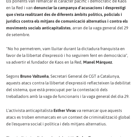
Els ponents van remarcar el caràcter pacífic i democràtic de Kaos
en la Red i van
denunciar la campanya d'acusacions i desprestigi
que s'esta realitzant des de diferents àmbits polítics, policials i
jurídics contra els mitjans de comunicació alternatius i contra els
moviments socials anticapitalistes
, arran de la vaga general del 29
de setembre.
"No ho permetrem, vam lluitar durant la dictadura franquista en
favor de la llibertat d'expressió i ho seguirem fent en democràcia",
va advertir el fundador de Kaos en la Red,
Manel Márquez
.
Segons
Bruno Valtueña
, Secretari General de CGT a Catalunya,
aquests atacs contra la llibertat d'expressió reflecteixen la debilitat
del sistema, que està preocupat per la contestació dels
treballadors amb la vaga de funcionaris i la vaga general del dia 29.
L'activista anticapitalista
Esther Vivas
va remarcar que aquests
atacs es troben emmarcats en un context de criminalització global
de l'esquerra social i política i dels mitjans alternatius.