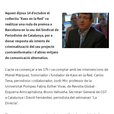
Aquest dijous 14 d'octubre el
col·lectiu "Kaos en la Red" va
realitzar una roda de premsa a
Barcelona en la seu del Sindicat de
Periodistes de Catalunya, per a
donar resposta als intents de
criminalització del seu projecte
contrainformatiu i d'altres mitjans
de comunicació alternatius.
L'acte va començar a les 17h i va comptar amb les intervencions de
Manel Márquez, historiador i fundador de Kaos en la Red, Carlos
Tena, periodista i col·laborador, Jordi Mir, professor de la
Universitat Pompeu Fabra, Esther Vivas, de Revolta Global -
Esquerra Anticapitalista, Bruno Valtueña, Secretari General de CGT
a Catalunya i David Fernández, periodista del setmanari "La
Directa".