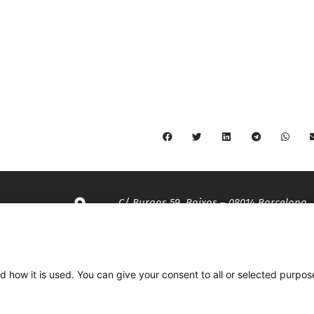
C/ Burgos 59, Baixos – 08014 Barcelona
spccc@
spcgtcatalunya.cat
d how it is used. You can give your consent to all or selected purpos
935 120 481