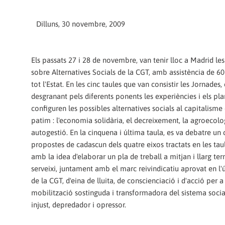
Dilluns, 30 novembre, 2009
Els passats 27 i 28 de novembre, van tenir lloc a Madrid le
sobre Alternatives Socials de la CGT, amb assistència de 6
tot l'Estat. En les cinc taules que van consistir les Jornades,
desgranant pels diferents ponents les experiències i els p
configuren les possibles alternatives socials al capitalisme 
patim : l'economia solidària, el decreixement, la agroecolog
autogestió. En la cinquena i última taula, es va debatre un
propostes de cadascun dels quatre eixos tractats en les taul
amb la idea d'elaborar un pla de treball a mitjan i llarg te
serveixi, juntament amb el marc reivindicatiu aprovat en l'
de la CGT, d'eina de lluita, de conscienciació i d'acció per 
mobilització sostinguda i transformadora del sistema soci
injust, depredador i opressor.