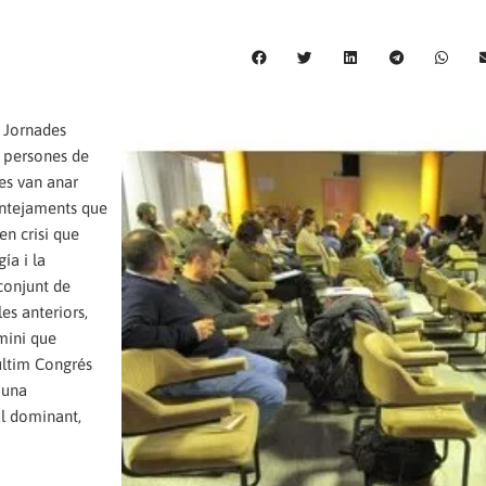
s Jornades
0 persones de
 es van anar
lantejaments que
en crisi que
ía i la
 conjunt de
es anteriors,
rmini que
últim Congrés
a una
al dominant,