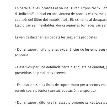
En paral·lel a les jornades es va inaugurar l'Exposició "25 
d'Unificació" la qual en una vintena de panells es resumeix
capítols del llibre del mateix títol… Els esments al desap
Eladio van ser inevitables, doncs aquestes Jornades van ser
Es van destacar en els debats les següents propostes:
- Donar suport i difondre les experiències de les empreses
solidària.
- Desenvolupar una detallada carta o etiqueta de qualitat, p
proveïdors de productes i serveis.
- Estudiar possibles línies de suport mutu per a sectors en at
serveis socials bàsics (sanitat, educació, transport,…).
- Donar suport, difondre i si escau promoure xarxes locals 