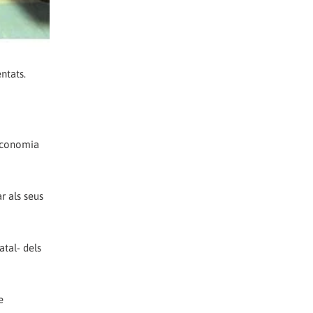
ntats.
'economia
r als seus
atal- dels
e