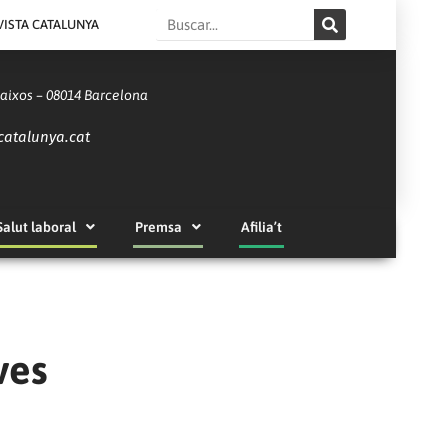
Search
VISTA CATALUNYA
Baixos – 08014 Barcelona
catalunya.cat
Salut laboral
Premsa
Afilia’t
ves