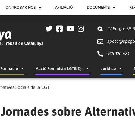
ON TROBAR-NOS
AFILIACIÓ
DOCUMENTS
RE
C/ Burgos 59, 
spccc@
spcgt
935 120 481
Formació
Acció Feminista LGTBIQ+
Jurídica
natives Socials de la CGT
 Jornades sobre Alternati