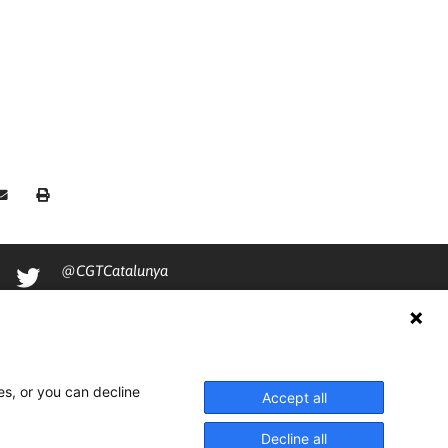
@CGTCatalunya
cgtcatalunya
CGTCatalunya
cgtcatalunya
es, or you can decline
Accept all
Decline all