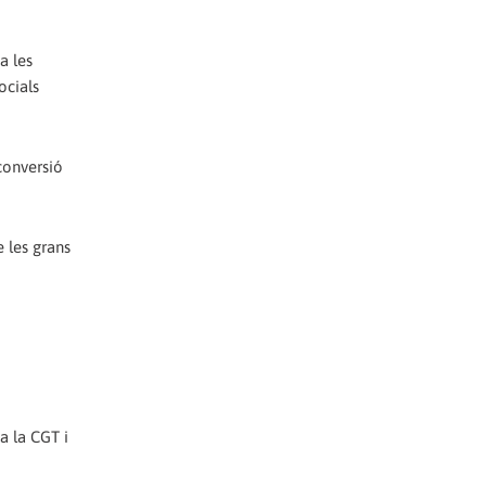
a les
ocials
econversió
e les grans
a la CGT i