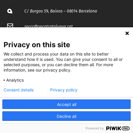
C/ Burgos 59, Baixos – 08014 Barcelona
spccc@
spcgtcatalunya.cat
935 120 481
Privacy on this site
We collect and process your data on this site to better
@CGTCatalunya
understand how it is used. You can give your consent to all or
selected purposes, or you can decline them all. For more
information, see our privacy policy.
cgtcatalunya
Analytics
CGTCatalunya
Consent details
Privacy policy
cgtcatalunya
Accept all
Decline all
Desenvolupat per
Powered by