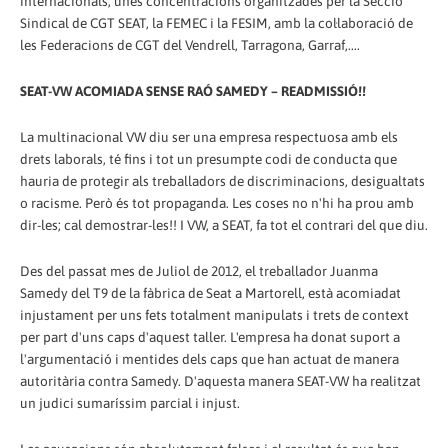
internacionals, unes concentracions organitzades per la Secció
Sindical de CGT SEAT, la FEMEC i la FESIM, amb la col·laboració de
les Federacions de CGT del Vendrell, Tarragona, Garraf,....
SEAT-VW ACOMIADA SENSE RAÓ SAMEDY – READMISSIÓ!!
La multinacional VW diu ser una empresa respectuosa amb els
drets laborals, té fins i tot un presumpte codi de conducta que
hauria de protegir als treballadors de discriminacions, desigualtats
o racisme. Però és tot propaganda. Les coses no n'hi ha prou amb
dir-les; cal demostrar-les!! I VW, a SEAT, fa tot el contrari del que diu.
Des del passat mes de Juliol de 2012, el treballador Juanma
Samedy del T9 de la fàbrica de Seat a Martorell, està acomiadat
injustament per uns fets totalment manipulats i trets de context
per part d'uns caps d'aquest taller. L'empresa ha donat suport a
l'argumentació i mentides dels caps que han actuat de manera
autoritària contra Samedy. D'aquesta manera SEAT-VW ha realitzat
un judici sumaríssim parcial i injust.