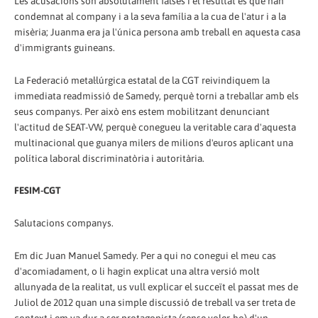
Les acusacions són absolutament falses i el resultat és que han
condemnat al company i a la seva família a la cua de l'atur i a la
misèria; Juanma era ja l'única persona amb treball en aquesta casa
d'immigrants guineans.
La Federació metal·lúrgica estatal de la CGT reivindiquem la
immediata readmissió de Samedy, perquè torni a treballar amb els
seus companys. Per això ens estem mobilitzant denunciant
l'actitud de SEAT-VW, perquè conegueu la veritable cara d'aquesta
multinacional que guanya milers de milions d'euros aplicant una
política laboral discriminatòria i autoritària.
FESIM-CGT
Salutacions companys.
Em dic Juan Manuel Samedy. Per a qui no conegui el meu cas
d'acomiadament, o li hagin explicat una altra versió molt
allunyada de la realitat, us vull explicar el succeït el passat mes de
Juliol de 2012 quan una simple discussió de treball va ser treta de