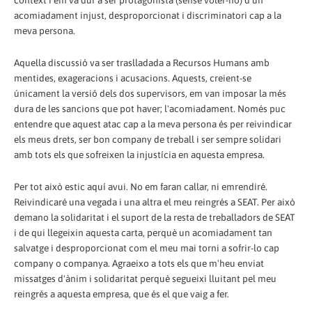
context i em va dur a ser protagonista (sense voler-ho) d'un
acomiadament injust, desproporcionat i discriminatori cap a la
meva persona.
Aquella discussió va ser traslladada a Recursos Humans amb
mentides, exageracions i acusacions. Aquests, creient-se
únicament la versió dels dos supervisors, em van imposar la més
dura de les sancions que pot haver; l'acomiadament. Només puc
entendre que aquest atac cap a la meva persona és per reivindicar
els meus drets, ser bon company de treball i ser sempre solidari
amb tots els que sofreixen la injustícia en aquesta empresa.
Per tot això estic aquí avui. No em faran callar, ni emrendiré.
Reivindicaré una vegada i una altra el meu reingrés a SEAT. Per això
demano la solidaritat i el suport de la resta de treballadors de SEAT
i de qui llegeixin aquesta carta, perquè un acomiadament tan
salvatge i desproporcionat com el meu mai torni a sofrir-lo cap
company o companya. Agraeixo a tots els que m'heu enviat
missatges d'ànim i solidaritat perquè segueixi lluitant pel meu
reingrés a aquesta empresa, que és el que vaig a fer.