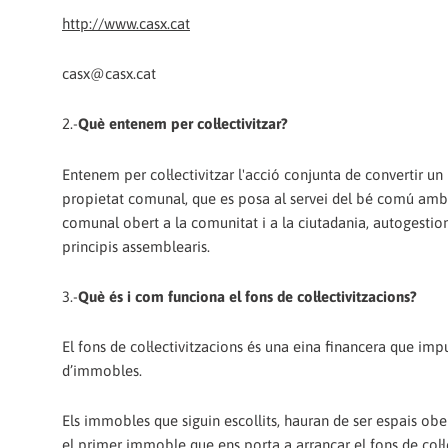
http://www.casx.cat
casx@casx.cat
2.-
Què entenem per col·lectivitzar?
Entenem per col·lectivitzar l'acció conjunta de convertir un
propietat comunal, que es posa al servei del bé comú amb l'o
comunal obert a la comunitat i a la ciutadania, autogestio
principis assemblearis.
3.-
Què és i com funciona el fons de col·lectivitzacions?
El fons de col·lectivitzacions és una eina financera que impu
d’immobles.
Els immobles que siguin escollits, hauran de ser espais obe
el primer immoble que ens porta a arrancar el fons de col·le