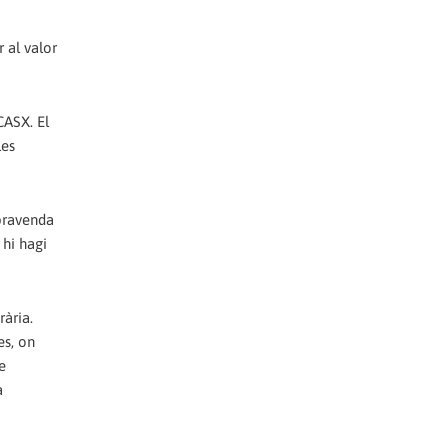
 al valor
CASX. El
les
mpravenda
 hi hagi
rària.
es, on
e
a