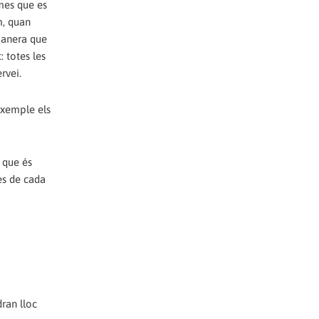
emes que es
m, quan
 manera que
 totes les
rvei.
exemple els
ò que és
es de cada
dran lloc