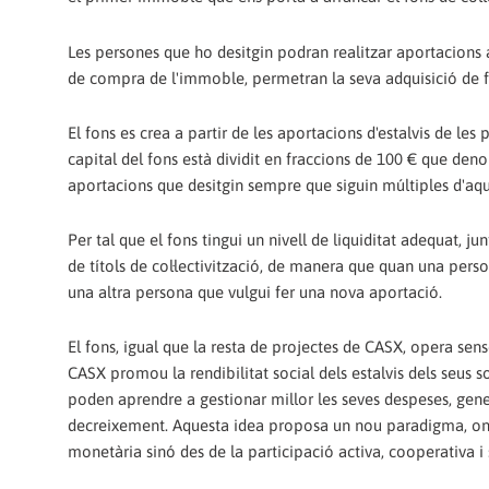
Les persones que ho desitgin podran realitzar aportacions a
de compra de l'immoble, permetran la seva adquisició de f
El fons es crea a partir de les aportacions d'estalvis de le
capital del fons està dividit en fraccions de 100 € que denom
aportacions que desitgin sempre que siguin múltiples d'aqu
Per tal que el fons tingui un nivell de liquiditat adequat,
de títols de col·lectivització, de manera que quan una pers
una altra persona que vulgui fer una nova aportació.
El fons, igual que la resta de projectes de CASX, opera sens
CASX promou la rendibilitat social dels estalvis dels seus s
poden aprendre a gestionar millor les seves despeses, gen
decreixement. Aquesta idea proposa un nou paradigma, on el
monetària sinó des de la participació activa, cooperativa i 