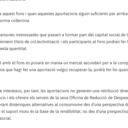
 aquest fons i quan aquestes aportacions siguin suficients per arribar
orma col·lectiva
s persones interessades que passen a formar part del capital social de 
inem títols de col.lectivització i els participants al fons podran fer 
esta quantitat.
 junt amb el fons es posarà en marxa un mercat secundari per a la co
ona que hagi fet una aportació vulgui recuperar-la, podrà fer-ho quan
e interessos, per tant, les aportacions no generen una retribució dine
ocis i els ofereix els serveis de la seva Oficina de Reducció de Despes
erant dinàmiques alternatives al consumisme des d'una perspectiva d
 suport mutu és la base de la rendibilitat, no des d'una prespectiv
social.