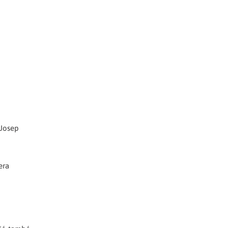
 Josep
era