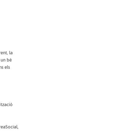
ent, la
s un bé
ns els
ització
reaSocial,