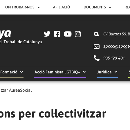
ON TROBAR-NOS
AFILIACIÓ
DOCUMENTS
RE
C/ Burgos 59, 
spccc@
spcgt
935 120 481
Formació
Acció Feminista LGTBIQ+
Jurídica
vitzar AureaSocial
ns per col·lectivitzar