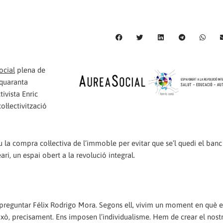
ocial
plena de
 quaranta
ivista Enric
l·lectivització
u la compra col·lectiva de l’immoble per evitar que se’l quedi el banc 
ri, un espai obert a la revolució integral.
s va preguntar Félix Rodrigo Mora. Segons ell, vivim un moment en què e
ixò, precisament. Ens imposen l’individualisme. Hem de crear el nost