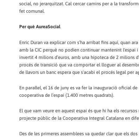
social, no jerarquitzat. Cal cercar camins per a la transform
fet comunal.
Per què AureaSocial
Enric Duran va explicar com s’ha arribat fins aquí, quan ara
amb la CIC perquè no podien continuar mantenint l'espai i e
invertit 4 milions d’euros, amb una hipoteca de 2 milions d’e
procés de transició que va comportar el lloguer al desembr
de llavors un banc espera que s'acabi el procés legal per aga
En paral·lel, el 16 de juny es va fer la inauguració oficial d
cooperativa de l’espai (1.400 metres quadrats).
El que vam veure en aquest espai és que hi ha els recursos 
projecte públic de la Cooperativa Integral Catalana en dife
Des de les primeres assemblees va quedar clar que els dos e