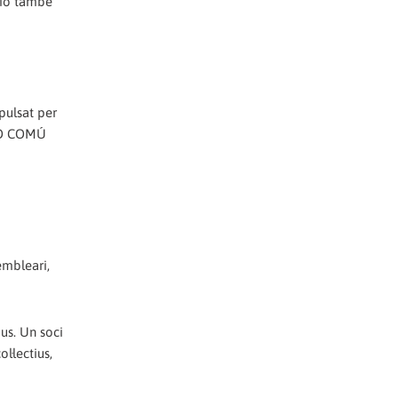
ció també
pulsat per
-LO COMÚ
i
embleari,
ius. Un soci
l·lectius,