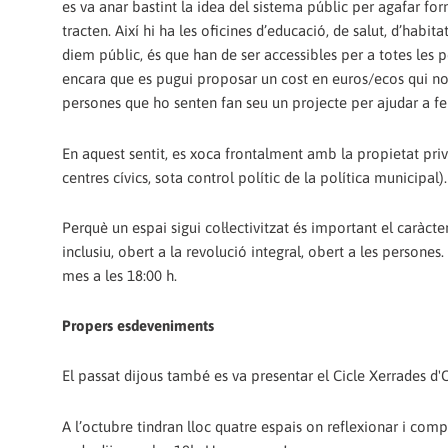
es va anar bastint la idea del sistema públic per agafar for
tracten. Així hi ha les oficines d’educació, de salut, d’ha
diem públic, és que han de ser accessibles per a totes les 
encara que es pugui proposar un cost en euros/ecos qui no 
persones que ho senten fan seu un projecte per ajudar a fer
En aquest sentit, es xoca frontalment amb la propietat priv
centres cívics, sota control polític de la política municipal).
Perquè un espai sigui col·lectivitzat és important el caràct
inclusiu, obert a la revolució integral, obert a les person
mes a les 18:00 h.
Propers esdeveniments
El passat dijous també es va presentar el Cicle Xerrades d'O
A l’octubre tindran lloc quatre espais on reflexionar i comp