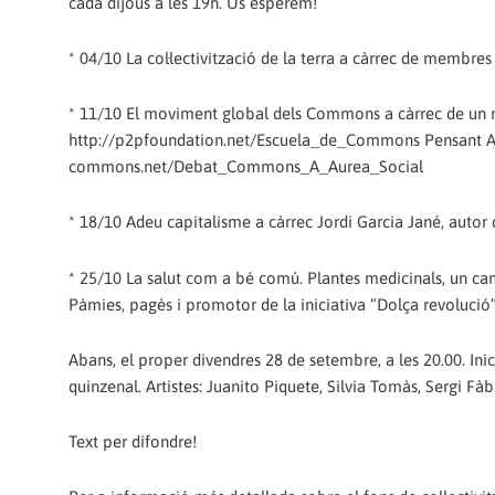
cada dijous a les 19h. Us esperem!
* 04/10 La col·lectivització de la terra a càrrec de membre
* 11/10 El moviment global dels Commons a càrrec de un
http://p2pfoundation.net/Escuela_de_Commons Pensant Aur
commons.net/Debat_Commons_A_Aurea_Social
* 18/10 Adeu capitalisme a càrrec Jordi Garcia Jané, autor 
* 25/10 La salut com a bé comú. Plantes medicinals, un camí 
Pàmies, pagès i promotor de la iniciativa “Dolça revoluci
Abans, el proper divendres 28 de setembre, a les 20.00. Inic
quinzenal. Artistes: Juanito Piquete, Silvia Tomàs, Sergi Fàb
Text per difondre!