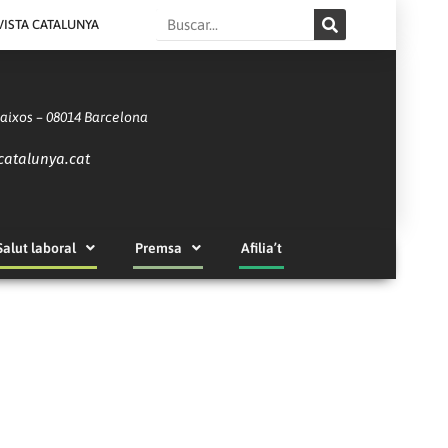
Search
VISTA CATALUNYA
Baixos – 08014 Barcelona
catalunya.cat
Salut laboral
Premsa
Afilia’t