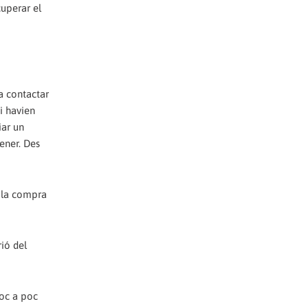
cuperar el
va contactar
i havien
iar un
ener. Des
és la compra
ió del
poc a poc