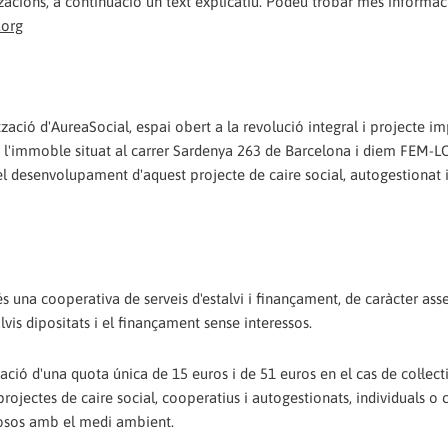
itzacions, a continuació un text explicatiu. Podeu trobar més informa
.org
zació d'AureaSocial, espai obert a la revolució integral i projecte im
 a l'immoble situat al carrer Sardenya 263 de Barcelona i diem FEM
r el desenvolupament d'aquest projecte de caire social, autogestionat 
 una cooperativa de serveis d'estalvi i finançament, de caràcter ass
vis dipositats i el finançament sense interessos.
ció d'una quota única de 15 euros i de 51 euros en el cas de col·lect
rojectes de caire social, cooperatius i autogestionats, individuals o co
uosos amb el medi ambient.