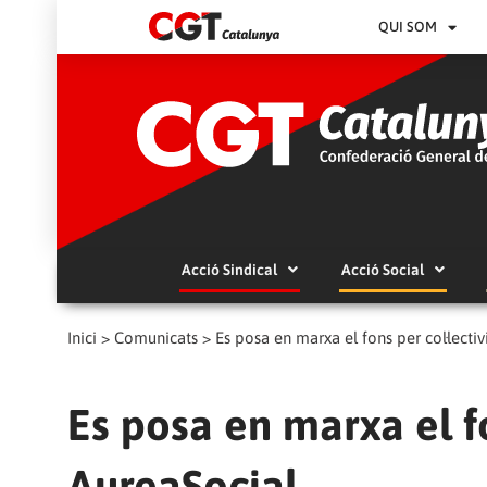
QUI SOM
Acció Sindical
Acció Social
Inici
>
Comunicats
>
Es posa en marxa el fons per col·lecti
Es posa en marxa el fo
AureaSocial