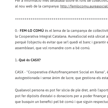
Per a informació més detallada sobre el fons de col·lectiv
al nou web de la campanya:
http://femlocomu.aureasocial
++++++++++++++++++++++++++++++++++++++++++++++++
0.-
FEM-LO COMÚ
és el lema de la campanya de col·lectivit
la Cooperativa Integral Catalana. AureaSocial està ubicat
perquè l'objectiu és evitar que se'l quedi el banc i garanti
assembleari, que vol romandre com a bé comú.
1.-
Què és CASX?
CASX - "Cooperativa d'Autofinançament Social en Xarxa", és
autogestionada i sense ànim de lucre, que gestiona els estal
Qualsevol persona es pot fer sòcia de ple dret, amb l'aporta
pot fer dipòsits d'estalvi o donacions per a poder finançar p
que busquin un benefici pel bé comú i que siguin respect