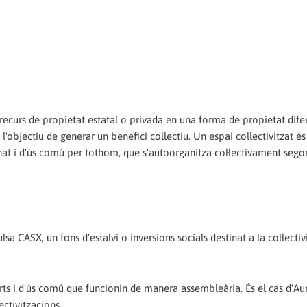
 recurs de propietat estatal o privada en una forma de propietat difer
bjectiu de generar un benefici col·lectiu. Un espai col·lectivitzat é
nat i d'ús comú per tothom, que s'autoorganitza col·lectivament sego
lsa CASX, un fons d’estalvi o inversions socials destinat a la coŀlectiv
rts i d'ús comú que funcionin de manera assembleària. És el cas d'Au
ctivitzacions.