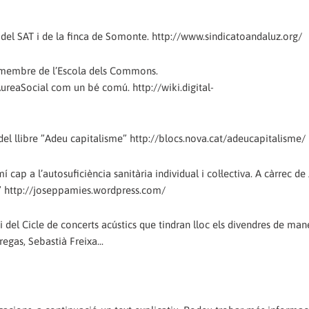
s del SAT i de la finca de Somonte. http://www.sindicatoandaluz.org/
 membre de l’Escola dels Commons.
eaSocial com un bé comú. http://wiki.digital-
del llibre ”Adeu capitalisme” http://blocs.nova.cat/adeucapitalisme/
cap a l’autosuficiència sanitària individual i col·lectiva. A càrrec de
ó” http://joseppamies.wordpress.com/
i del Cicle de concerts acústics que tindran lloc els divendres de man
regas, Sebastià Freixa...