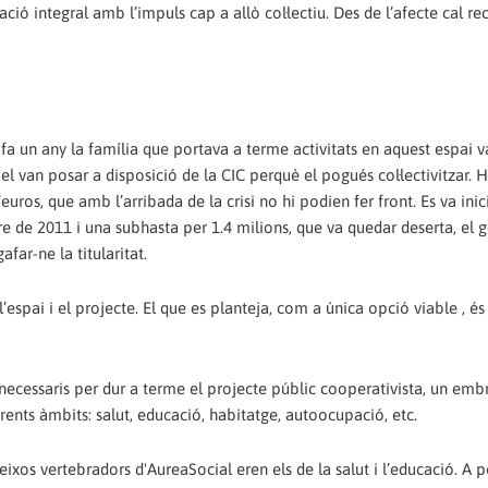
ació integral amb l’impuls cap a allò col·lectiu. Des de l’afecte cal re
 fa un any la família que portava a terme activitats en aquest espai 
l van posar a disposició de la CIC perquè el pogués col·lectivitzar. H
uros, que amb l’arribada de la crisi no hi podien fer front. Es va inic
e de 2011 i una subhasta per 1.4 milions, que va quedar deserta, el g
far-ne la titularitat.
e l’espai i el projecte. El que es planteja, com a única opció viable , 
necessaris per dur a terme el projecte públic cooperativista, un embr
rents àmbits: salut, educació, habitatge, autoocupació, etc.
ixos vertebradors d'AureaSocial eren els de la salut i l’educació. A 