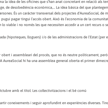
ma la idea de les oficines que s’han anat concretant en relació als t
bitatge, de desobediència econòmica,… La idea bàsica del que plantege
persones. És un caràcter transversal dels projectes d’AureaSocial, de
pugui pagar tingui l’accés obert. Això és l’economia de la comunitat:
-lo viable i no només les que necessiten accedir a un cert recurs o se
ada (hipoteques, lloguers) i/o de les administracions de l’Estat (per 
er obert i assembleari del procés, que no és neutre políticament, per
es. A AureaSocial hi ha una assemblea general oberta el primer dimecr
ctubre amb el títol: Les col·lectivitzacions i el bé comú
artir coneixements i seguir aprofundint en experiències diverses. Tin