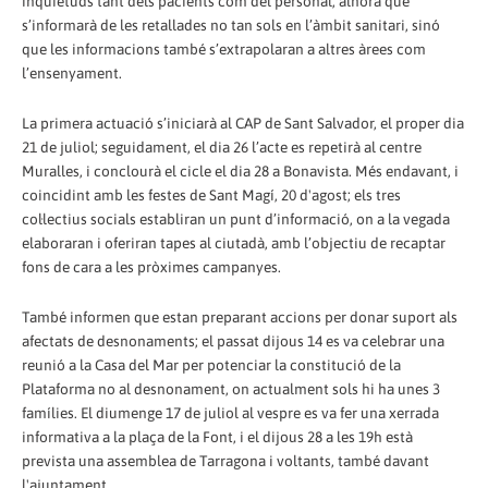
inquietuds tant dels pacients com del personal, alhora que
s’informarà de les retallades no tan sols en l’àmbit sanitari, sinó
que les informacions també s’extrapolaran a altres àrees com
l’ensenyament.
La primera actuació s’iniciarà al CAP de Sant Salvador, el proper dia
21 de juliol; seguidament, el dia 26 l’acte es repetirà al centre
Muralles, i conclourà el cicle el dia 28 a Bonavista. Més endavant, i
coincidint amb les festes de Sant Magí, 20 d'agost; els tres
col·lectius socials establiran un punt d’informació, on a la vegada
elaboraran i oferiran tapes al ciutadà, amb l’objectiu de recaptar
fons de cara a les pròximes campanyes.
També informen que estan preparant accions per donar suport als
afectats de desnonaments; el passat dijous 14 es va celebrar una
reunió a la Casa del Mar per potenciar la constitució de la
Plataforma no al desnonament, on actualment sols hi ha unes 3
famílies. El diumenge 17 de juliol al vespre es va fer una xerrada
informativa a la plaça de la Font, i el dijous 28 a les 19h està
prevista una assemblea de Tarragona i voltants, també davant
l'ajuntament.