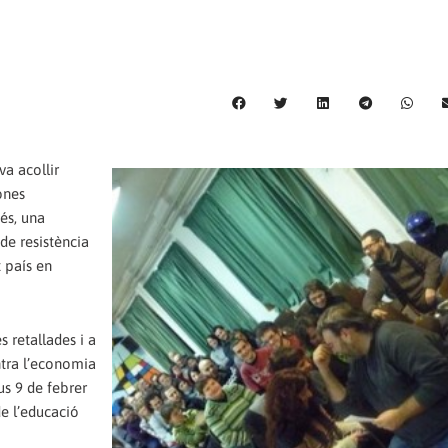
va acollir
ones
és, una
de resistència
 país en
 retallades i a
ntra l’economia
us 9 de febrer
e l’educació