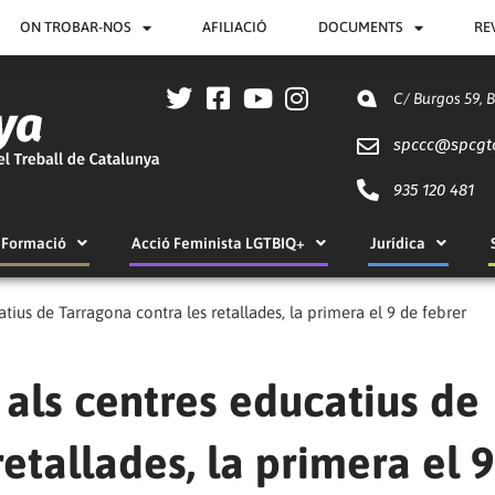
ON TROBAR-NOS
AFILIACIÓ
DOCUMENTS
RE
C/ Burgos 59, 
spccc@
spcgt
935 120 481
Formació
Acció Feminista LGTBIQ+
Jurídica
tius de Tarragona contra les retallades, la primera el 9 de febrer
als centres educatius de
etallades, la primera el 