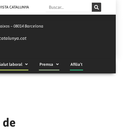
Search
VISTA CATALUNYA
Baixos – 08014 Barcelona
catalunya.cat
Salut laboral
Premsa
Afilia’t
9 de