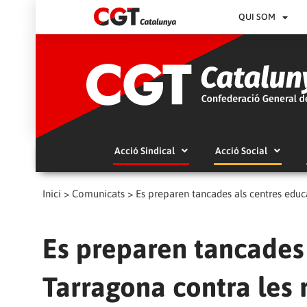
QUI SOM
Acció Sindical
Acció Social
Inici
>
Comunicats
>
Es preparen tancades als centres educa
Es preparen tancades 
Tarragona contra les r