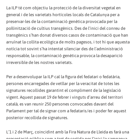
La ILP té com objectiu la protecció de la diversitat vegetal en
general i de les varietats hortícoles locals de Catalunya per a
preservar-les de la contaminació genètica provocada per la
pol·linització de cultius transgènics. Des de l’inici del conreu de
transgènics s’han donat diversos casos de contaminació que han
arruïnat la collita ecològica de molts pagesos, i tot hi que aquesta
notícia tot sovint s’ha intentat silenciar des de l’administració
responsable, la contaminació genètica provoca la desaparició
irreversible de les nostres varietats.
Per a desenvolupar la ILP cal la figura del fedatari o fedatària,
persones encarregades de vetllar per la veracitat de totes les
signatures recollides garantint el compliment de la legislació
vigent. Aquest passat 19 de febrer i vinguts d’arreu del territori
català, es van reunir 250 persones convocades davant del
Parlament per tal de signar com a fedataris/es i poder fer aquest
posterior recollida de signatures.
L’1 i 2 de Març, coincidint amb la Fira Natura de Lleida es farà una
presentació pública com a tret de sortida per l’inici la campanya.