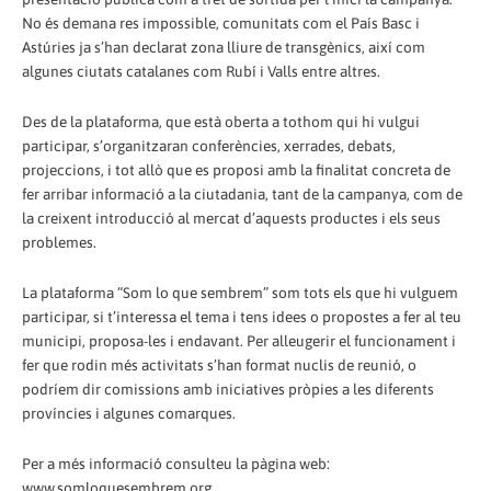
No és demana res impossible, comunitats com el País Basc i
Astúries ja s’han declarat zona lliure de transgènics, així com
algunes ciutats catalanes com Rubí i Valls entre altres.
Des de la plataforma, que està oberta a tothom qui hi vulgui
participar, s’organitzaran conferències, xerrades, debats,
projeccions, i tot allò que es proposi amb la finalitat concreta de
fer arribar informació a la ciutadania, tant de la campanya, com de
la creixent introducció al mercat d’aquests productes i els seus
problemes.
La plataforma “Som lo que sembrem” som tots els que hi vulguem
participar, si t’interessa el tema i tens idees o propostes a fer al teu
municipi, proposa-les i endavant. Per alleugerir el funcionament i
fer que rodin més activitats s’han format nuclis de reunió, o
podríem dir comissions amb iniciatives pròpies a les diferents
províncies i algunes comarques.
Per a més informació consulteu la pàgina web:
www.somloquesembrem.org