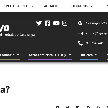
ON TROBAR-NOS
AFILIACIÓ
DOCUMENTS
RE
C/ Burgos 59, 
spccc@
spcgt
935 120 481
Formació
Acció Feminista LGTBIQ+
Jurídica
ca?