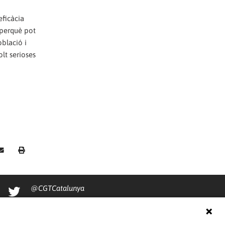
ficàcia
 perquè pot
oblació i
lt serioses
@CGTCatalunya
cgtcatalunya