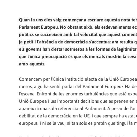
Quan fa uns dies vaig començar a escriure aquesta nota te
Parlament Europeu. No obstant això, els esdeveniments e
polítics se succeeixen amb tal velocitat que aquest coment
ja petit i l'absència de democràcia s'accentua: ara resulta q
els governs han d'estar sotmesos a les formes de legitimita
que l'única preocupació és que els mercats mostrin la seva 
amb aquests.
Comencem per l'única institució electa de la Unió Europea.
mesos, algú ha sentit parlar del Parlament Europeu? Ha d
l'escena. Enfront de les enormes turbulències que està exp
Unió Europea i les importants decisions que es prenen en 
apareix ni una sola referència al Parlament. A pesar de l'a
debilitat de la democràcia en la UE, i que sempre ha estat u
europeus, i ni se la veu, ni tan sols es pretén que tingui l