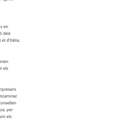
ps en
ó dels
l d'Itàlia,
tenen
n els
mpresaris
encaminar
consellen
nya, per
uin els