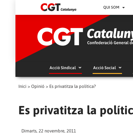
QUI SOM
Acció Sindical
Acció Social
Inici
>
Opinió
>
Es privatitza la política?
Es privatitza la políti
Dimarts, 22 novembre, 2011