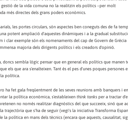
estió de la vida comuna no la realitzin els polítics –per molt
gada més directes dels grans poders econòmics.
arials, les portes circulars, són aspectes ben coneguts des de fa tem
 una potent ampliació d'aquestes dinàmiques i a la gradual substituci
ltim i clar exemple són els nomenaments del cap de Govern de Grècia i e
mmensa majoria dels dirigents polítics i els creadors d'opinió.
lua, doncs sembla lògic pensar que en general els polítics que manen 
 que els que ara s'enalteixen. Tant és el pes d'unes poques persones e
la política.
o ha fet gala freqüentment de les seves reunions amb banquers i e
entar la política econòmica, s'estableixen
think tanks
per a tractar d'
 pretenen no només realitzar diagnòstics del que succeeix, sinó que a
a trajectòria que s'ha de seguir (vegi's la iniciativa Transforma Espa
la política en mans dels tècnics (encara que aquests, causalitat, sig