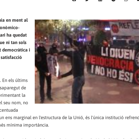
nia en ment al
conòmico-
ari ha quedat
ue ni tan sols
t democràtica i
satisfacció
 En els últims
esaparegut de
erimentant la
el seu nom, no
ccentuada
n ens marginal en l'estructura de la Unió, és l'única institució refren
a més mínima importància.