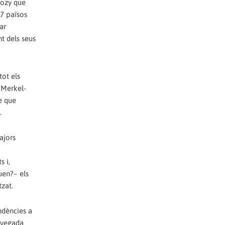
kozy que
17 països
ar
t dels seus
tot els
 Merkel-
e que
.
ajors
s i,
uen?– els
tzat.
ndències a
a vegada