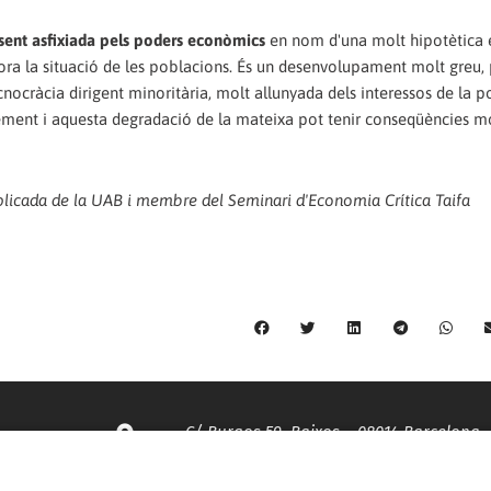
 sent asfixiada pels poders econòmics
en nom d'una molt hipotètica e
iora la situació de les poblacions. És un desenvolupament molt greu,
nocràcia dirigent minoritària, molt allunyada dels interessos de la p
ement i aquesta degradació de la mateixa pot tenir conseqüències mo
licada de la UAB i membre del Seminari d'Economia Crítica Taifa
C/ Burgos 59, Baixos – 08014 Barcelona