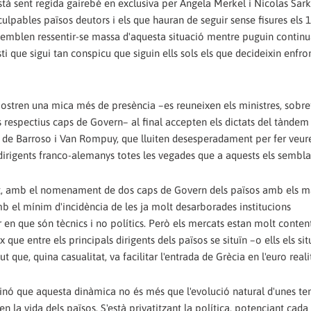
està sent regida gairebé en exclusiva per Angela Merkel i Nicolas Sar
ulpables països deutors i els que hauran de seguir sense fisures els 
o semblen ressentir-se massa d'aquesta situació mentre puguin continu
 que sigui tan conspicu que siguin ells sols els que decideixin enfron
ostren una mica més de presència –es reuneixen els ministres, sobre
s respectius caps de Govern– al final accepten els dictats del tàndem
ns de Barroso i Van Rompuy, que lluiten desesperadament per fer veur
irigents franco-alemanys totes les vegades que a aquests els sembla
nt, amb el nomenament de dos caps de Govern dels països amb els m
mb el mínim d'incidència de les ja molt desarborades institucions
r en que són tècnics i no polítics. Però els mercats estan molt content
e entre els principals dirigents dels països se situïn –o ells els sit
que, quina casualitat, va facilitar l'entrada de Grècia en l'euro reali
sinó que aquesta dinàmica no és més que l'evolució natural d'unes te
n la vida dels països. S'està privatitzant la política, potenciant cad