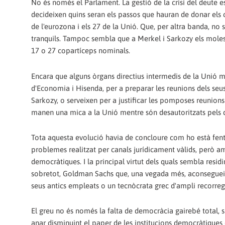
No és només el Parlament. La gestió de la crisi del deute 
decideixen quins seran els passos que hauran de donar els c
de l'eurozona i els 27 de la Unió. Que, per altra banda, n
tranquils. Tampoc sembla que a Merkel i Sarkozy els molesti
17 o 27 copartíceps nominals.
Encara que alguns òrgans directius intermedis de la Unió m
d'Economia i Hisenda, per a preparar les reunions dels seu
Sarkozy, o serveixen per a justificar les pomposes reunio
manen una mica a la Unió mentre són desautoritzats pels d
Tota aquesta evolució havia de concloure com ho està fe
problemes realitzat per canals jurídicament vàlids, però a
democràtiques. I la principal virtut dels quals sembla residi
sobretot, Goldman Sachs que, una vegada més, aconsegueix qu
seus antics empleats o un tecnòcrata grec d'ampli recorregut 
El greu no és només la falta de democràcia gairebé total, 
anar disminuint el paper de les institucions democràtiques e