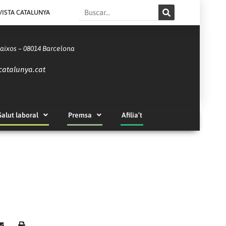
Search
VISTA CATALUNYA
Baixos – 08014 Barcelona
catalunya.cat
Salut laboral
Premsa
Afilia’t