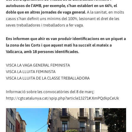
autobusos de l’AMB, per exemple, s’han establert en un 66%, el
doble que en altres jornades de vaga general
. A la sanitat, en molts
casos s’han definit uns mínims del 100%, lesionant el dret de les
seves treballadores i treballadors a fer vaga.
Ens informen que ahir es van produir identificacions en un piquet a
la zona de les Corts i que aquest matí ha succeït el mateix a
Vallcarca, amb 18 persones identificades.
VISCA LA VAGA GENERAL FEMINISTA
VISCA LA LLUITA FEMINISTA
VISCA LA LLUITA DE LA CLASSE TREBALLADORA
Informació sobre les convocatòries del 8 de març:
http://cgtcatalunya.cat/spip.php?article13271#.XmPQdkpCeUk