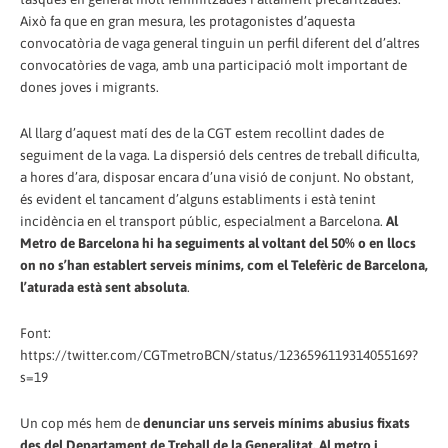
Això fa que en gran mesura, les protagonistes d’aquesta
convocatòria de vaga general tinguin un perfil diferent del d’altres
convocatòries de vaga, amb una participació molt important de
dones joves i migrants.
Al llarg d’aquest matí des de la CGT estem recollint dades de
seguiment de la vaga. La dispersió dels centres de treball dificulta,
a hores d’ara, disposar encara d’una visió de conjunt. No obstant,
és evident el tancament d’alguns establiments i està tenint
incidència en el transport públic, especialment a Barcelona.
Al
Metro de Barcelona hi ha seguiments al voltant del 50% o en llocs
on no s’han establert serveis mínims, com el Telefèric de Barcelona,
l’aturada està sent absoluta
.
Font:
https://twitter.com/CGTmetroBCN/status/1236596119314055169?
s=19
Un cop més hem de
denunciar uns serveis mínims abusius fixats
des del Departament de Treball de la Generalitat. Al metro i