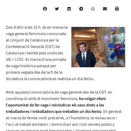
Des d’ahir a les 22 h. és en marxa la
vaga general feminista convocada
al conjunt de Catalunya per la
Confederació General (CGT) de
Catalunya i també pels sindicats
IAC i I-CSC. Es tracta d’una jornada
de vaga històrica perquè per
primera vegada des de la fi de la
dictadura la convocatòria es realitza un dia festiu.
Amb aquesta convocatòria de vaga general des de la CGT, en
coordinació amb el moviment feminista,
ha volgut oferir
l’oportunitat de fer vaga i reivindicar els seus drets a les
treballadores i treballadors que treballen un dia festiu
. En general
es tracta de feines molt precàries, a l’hosteleria, la restauració i
l’oci, el treball domèstic i domiciliari així com serveis públics,
tasques en general molt feminitzades i altament precaritzades.