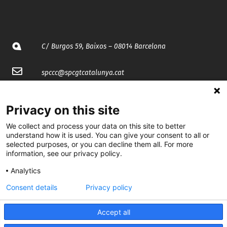
C/ Burgos 59, Baixos – 08014 Barcelona
spccc@
spcgtcatalunya.cat
935 120 481
Privacy on this site
We collect and process your data on this site to better
@CGTCatalunya
understand how it is used. You can give your consent to all or
selected purposes, or you can decline them all. For more
cgtcatalunya
information, see our privacy policy.
CGTCatalunya
Analytics
cgtcatalunya
Consent details
Privacy policy
Accept all