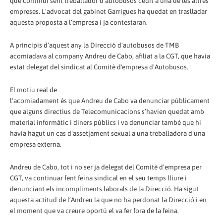
que continuï sent treballador d’autobusos cedit a una de les altres
empreses. L’advocat del gabinet Garrigues ha quedat en traslladar
aquesta proposta a l’empresa i ja contestaran.
A principis d’aquest any la Direcció d'autobusos de TMB
acomiadava al company Andreu de Cabo, afiliat a la CGT, que havia
estat delegat del sindicat al Comitè d'empresa d'Autobusos.
El motiu real de
l'acomiadament és que Andreu de Cabo va denunciar públicament
que alguns directius de Telecomunicacions s’havien quedat amb
material informàtic i diners públics i va denunciar també que hi
havia hagut un cas d’assetjament sexual a una treballadora d’una
empresa externa.
Andreu de Cabo, tot i no ser ja delegat del Comitè d’empresa per
CGT, va continuar fent feina sindical en el seu temps lliure i
denunciant els incompliments laborals de la Direcció. Ha sigut
aquesta actitud de l’Andreu la que no ha perdonat la Direcció i en
el moment que va creure oportú el va fer fora de la feina.