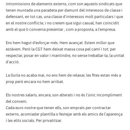
intromissions de elements externs, com son aquests sindicats que
tenen muntada una paradeta per damunt del interessos de classe i
defensant, en tot cas, una classe d'interessos molt particulars i que
en el nostre conflicte, i no creiem que sigui casual, han coincidit
amb el que li convenia presentar , com a proposta, a l'empresa.
Ens hem hagut d'esforçar més. Hem avançat. Estem millor que
estàvem. Però la CGT hem deixat massa cosa pel camí i tot; per
respectar, posar en valor i mantindre, no sense treballar-la, la unitat
d'acció.
La lluita no acaba mai, no ens hem de relaxar, les fites estan més a
prop però encara no hem arribat.
Els nostres salaris, encara, son alterats i no és l'únic incompliment
del conveni.
Cada euro nostre que tenen ells, son emprats per contractar
externs, acomiadar plantilla o festejar amb els amics de l'aparença
i les elits socials. Per privatitzar.