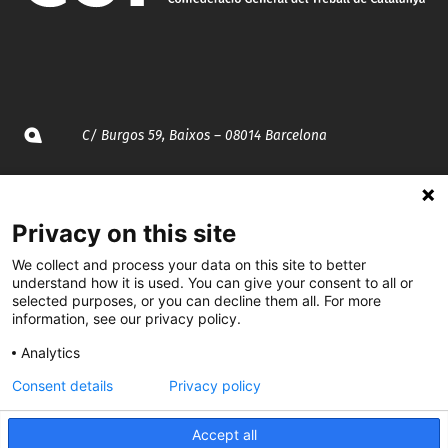
C/ Burgos 59, Baixos – 08014 Barcelona
spccc@
spcgtcatalunya.cat
Privacy on this site
935 120 481
We collect and process your data on this site to better
understand how it is used. You can give your consent to all or
@CGTCatalunya
selected purposes, or you can decline them all. For more
information, see our privacy policy.
cgtcatalunya
Analytics
CGTCatalunya
Consent details
Privacy policy
cgtcatalunya
Accept all