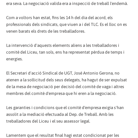
era seva. La negociació valida era a inspecció de treball l'endemà.
Com a voltors han estat, fins les 14 h del dia del acord, els
professionals dels sindicats, que viuen a i del TLC. Es el lloc on es
venen barats els drets de les treballadores.
La intervenció d'aquests elements aliens a les treballadores i
comitè del Liceu, tan sols, ens ha representat pèrdua de temps i
energies.
El Secretari d'acció Sindical de UGT, José Antonio Gerona, no
atenen a la sol·licitud dels seus delegats, ha hagut de ser expulsat
de la mesa de negociació per decisió del comitè de vaga i altres
membres del comitè d'empresa que hi eren a la negociació.
Les garanties i condicions que el comitè d'empresa exigia s'han
assolit a la mediació efectuada al Dep. de Treball. Amb les
treballadores del Liceu i el seu assessor legal.
Lamentem que el resultat final hagi estat condicionat per les