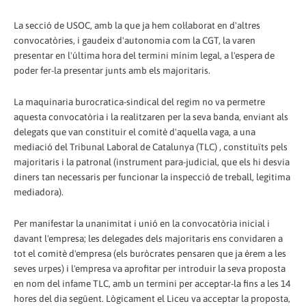
La secció de USOC, amb la que ja hem col·laborat en d'altres
convocatòries, i gaudeix d'autonomia com la CGT, la varen
presentar en l'última hora del termini mínim legal, a l'espera de
poder fer-la presentar junts amb els majoritaris.
La maquinaria burocratica-sindical del regim no va permetre
aquesta convocatòria i la realitzaren per la seva banda, enviant als
delegats que van constituir el comitè d'aquella vaga, a una
mediació del Tribunal Laboral de Catalunya (TLC) , constituïts pels
majoritaris i la patronal (instrument para-judicial, que els hi desvia
diners tan necessaris per funcionar la inspecció de treball, legitima
mediadora).
Per manifestar la unanimitat i unió en la convocatòria inicial i
davant l'empresa; les delegades dels majoritaris ens convidaren a
tot el comitè d'empresa (els buròcrates pensaren que ja érem a les
seves urpes) i l'empresa va aprofitar per introduir la seva proposta
en nom del infame TLC, amb un termini per acceptar-la fins a les 14
hores del dia següent. Lògicament el Liceu va acceptar la proposta,