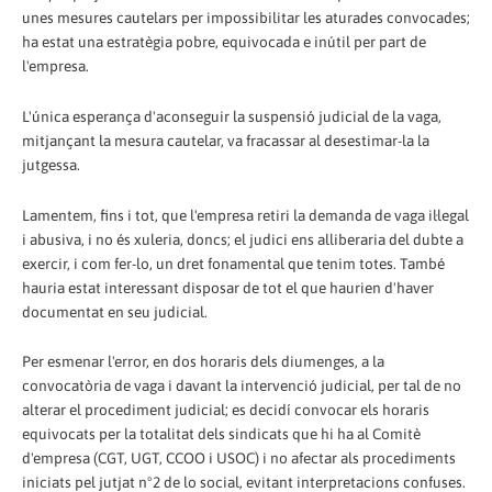
unes mesures cautelars per impossibilitar les aturades convocades;
ha estat una estratègia pobre, equivocada e inútil per part de
l'empresa.
L'única esperança d'aconseguir la suspensió judicial de la vaga,
mitjançant la mesura cautelar, va fracassar al desestimar-la la
jutgessa.
Lamentem, fins i tot, que l'empresa retiri la demanda de vaga il·legal
i abusiva, i no és xuleria, doncs; el judici ens alliberaria del dubte a
exercir, i com fer-lo, un dret fonamental que tenim totes. També
hauria estat interessant disposar de tot el que haurien d'haver
documentat en seu judicial.
Per esmenar l'error, en dos horaris dels diumenges, a la
convocatòria de vaga i davant la intervenció judicial, per tal de no
alterar el procediment judicial; es decidí convocar els horaris
equivocats per la totalitat dels sindicats que hi ha al Comitè
d'empresa (CGT, UGT, CCOO i USOC) i no afectar als procediments
iniciats pel jutjat nº2 de lo social, evitant interpretacions confuses.