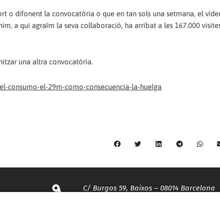
rt o difonent la convocatòria o que en tan sols una setmana, el víd
im, a qui agraïm la seva col·laboració, ha arribat a les 167.000 visit
anitzar una altra convocatòria.
zo-el-consumo-el-29m-como-consecuencia-la-huelga
C/ Burgos 59, Baixos – 08014 Barcelona
spccc@
spcgtcatalunya.cat