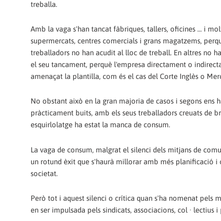
treballa.
Amb la vaga s'han tancat fàbriques, tallers, oficines ... i mol
supermercats, centres comercials i grans magatzems, perqu
treballadors no han acudit al lloc de treball. En altres no h
el seu tancament, perquè l'empresa directament o indirec
amenaçat la plantilla, com és el cas del Corte Inglès o Me
No obstant això en la gran majoria de casos i segons ens h
pràcticament buits, amb els seus treballadors creuats de b
esquirlolatge ha estat la manca de consum.
La vaga de consum, malgrat el silenci dels mitjans de comun
un rotund èxit que s'haurà millorar amb més planificació i o
societat.
Però tot i aquest silenci o crítica quan s'ha nomenat pels 
en ser impulsada pels sindicats, associacions, col · lectius i