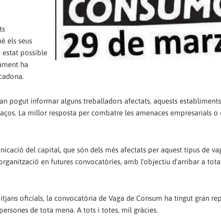
ts
è els seus
a estat possible
tament ha
rcadona.
an pogut informar alguns treballadors afectats, aquests establiments
raços. La millor resposta per combatre les amenaces empresarials o 
icació del capital, que són dels més afectats per aquest tipus de vag
rganització en futures convocatòries, amb l'objectiu d'arribar a tota
mitjans oficials, la convocatòria de Vaga de Consum ha tingut gran re
 persones de tota mena. A tots i totes, mil gràcies.