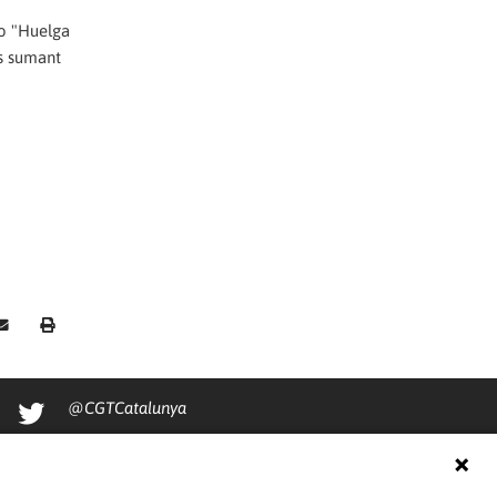
eo "Huelga
es sumant
@CGTCatalunya
cgtcatalunya
CGTCatalunya