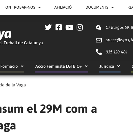
ON TROBAR-NOS
AFILIACIÓ
DOCUMENTS
RE
C/ Burgos 59, 
spccc@
spcgt
935 120 481
Formació
Acció Feminista LGTBIQ+
Jurídica
ia de la Vaga
onsum el 29M com a
aga