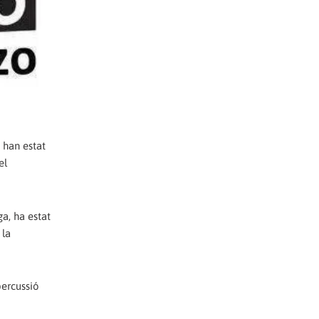
 han estat
el
a, ha estat
 la
percussió