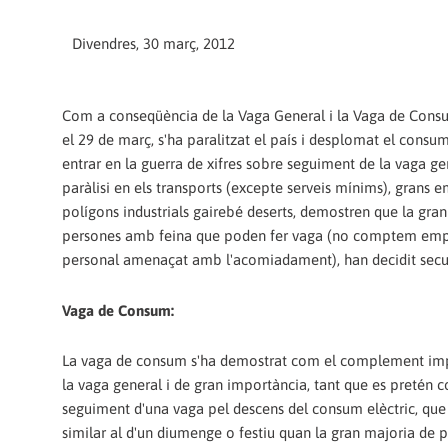
Divendres, 30 març, 2012
Com a conseqüència de la Vaga General i la Vaga de Con
el 29 de març, s'ha paralitzat el país i desplomat el consu
entrar en la guerra de xifres sobre seguiment de la vaga gen
paràlisi en els transports (excepte serveis mínims), grans e
polígons industrials gairebé deserts, demostren que la gran
persones amb feina que poden fer vaga (no comptem empr
personal amenaçat amb l'acomiadament), han decidit secu
Vaga de Consum:
La vaga de consum s'ha demostrat com el complement imp
la vaga general i de gran importància, tant que es pretén c
seguiment d'una vaga pel descens del consum elèctric, que
similar al d'un diumenge o festiu quan la gran majoria de 