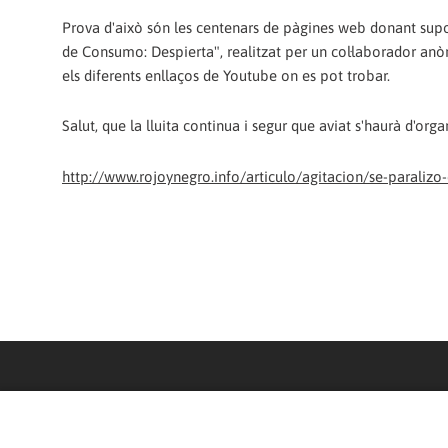
Prova d'això són les centenars de pàgines web donant supo
de Consumo: Despierta", realitzat per un col·laborador anòn
els diferents enllaços de Youtube on es pot trobar.
Salut, que la lluita continua i segur que aviat s'haurà d'org
http://www.rojoynegro.info/articulo/agitacion/se-parali