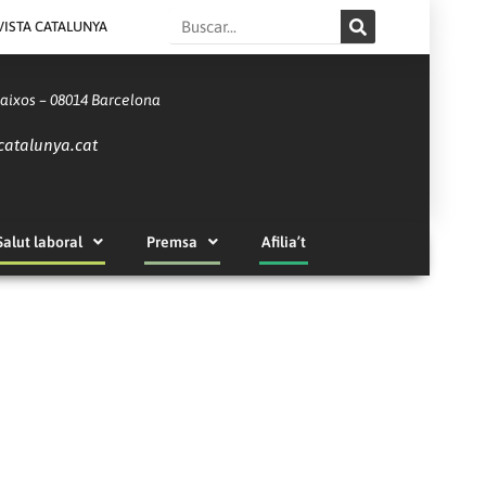
Search
VISTA CATALUNYA
Baixos – 08014 Barcelona
catalunya.cat
Salut laboral
Premsa
Afilia’t