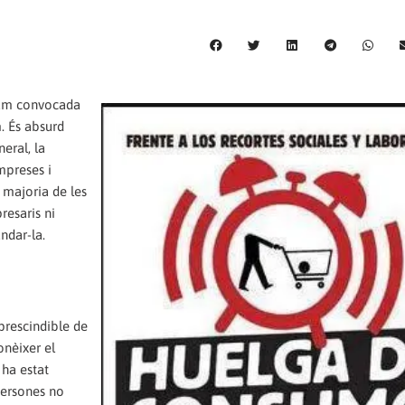
sum convocada
m. És absurd
eral, la
mpreses i
 majoria de les
esaris ni
ndar-la.
rescindible de
onèixer el
 ha estat
persones no