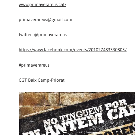
www.primaverareus.cat/
primaverareus@gmail.com
twitter: @primaverareus
https://www.facebook.com/events/201027483330803/
#primaverareus
CGT Baix Camp-Priorat