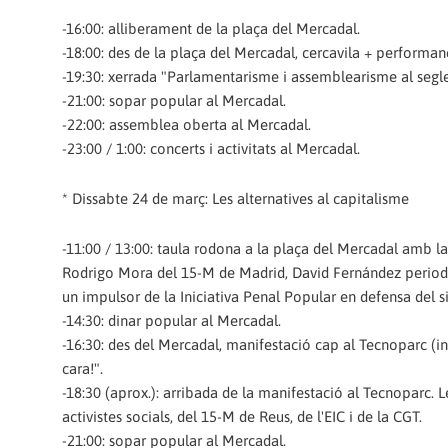
-16:00: alliberament de la plaça del Mercadal.
-18:00: des de la plaça del Mercadal, cercavila + performance
-19:30: xerrada "Parlamentarisme i assemblearisme al segle
-21:00: sopar popular al Mercadal.
-22:00: assemblea oberta al Mercadal.
-23:00 / 1:00: concerts i activitats al Mercadal.
* Dissabte 24 de març: Les alternatives al capitalisme
-11:00 / 13:00: taula rodona a la plaça del Mercadal amb l
Rodrigo Mora del 15-M de Madrid, David Fernández periodis
un impulsor de la Iniciativa Penal Popular en defensa del s
-14:30: dinar popular al Mercadal.
-16:30: des del Mercadal, manifestació cap al Tecnoparc (
cara!".
-18:30 (aprox.): arribada de la manifestació al Tecnoparc.
activistes socials, del 15-M de Reus, de l'EIC i de la CGT.
-21:00: sopar popular al Mercadal.