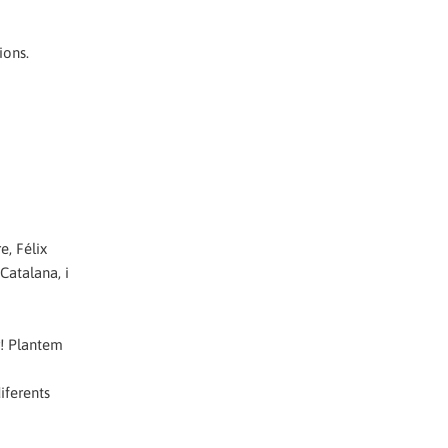
ions.
e, Félix
Catalana, i
r! Plantem
iferents