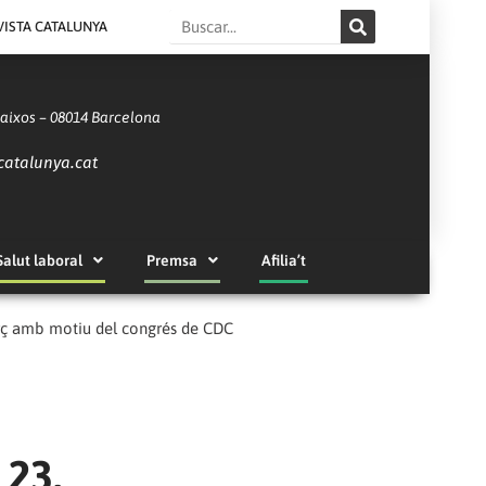
Search
VISTA CATALUNYA
Baixos – 08014 Barcelona
catalunya.cat
Salut laboral
Premsa
Afilia’t
març amb motiu del congrés de CDC
 23,