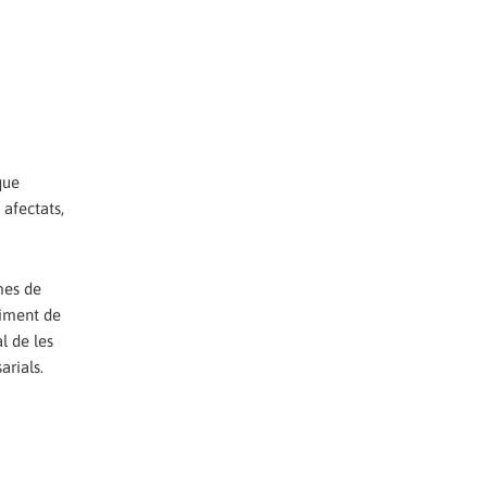
que
 afectats,
mes de
timent de
l de les
arials.