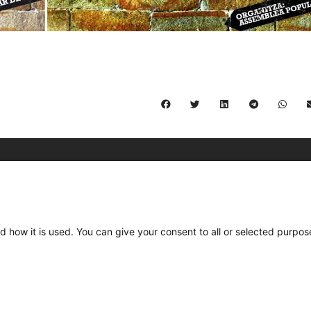
C/ Burgos 59, Baixos – 08014 Barcelona
spccc@
spcgtcatalunya.cat
d how it is used. You can give your consent to all or selected purpos
935 120 481