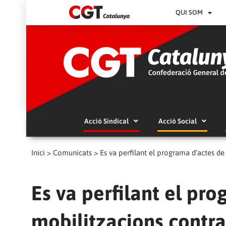
QUI SOM
Acció Sindical
Acció Social
Inici
>
Comunicats
>
Es va perfilant el programa d’actes de
Es va perfilant el pro
mobilitzacions contra 