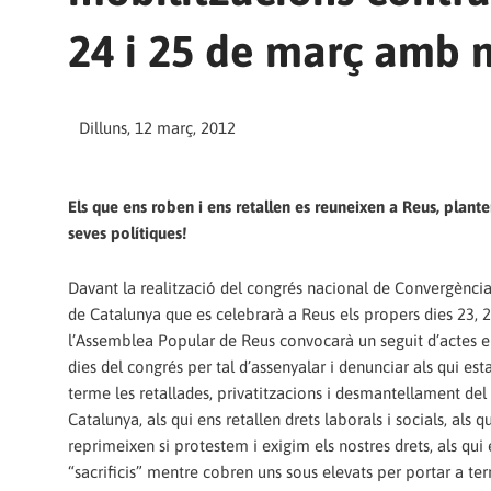
24 i 25 de març amb 
Dilluns, 12 març, 2012
Els que ens roben i ens retallen es reuneixen a Reus, plant
seves polítiques!
Davant la realització del congrés nacional de Convergènc
de Catalunya que es celebrarà a Reus els propers dies 23, 2
l’Assemblea Popular de Reus convocarà un seguit d’actes e
dies del congrés per tal d’assenyalar i denunciar als qui est
terme les retallades, privatitzacions i desmantellament del
Catalunya, als qui ens retallen drets laborals i socials, als q
reprimeixen si protestem i exigim els nostres drets, als qui
“sacrificis” mentre cobren uns sous elevats per portar a te