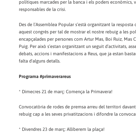
polítiques marcades per la banca i els poders econòmics, v
responsables de la crisi.
Des de l’Assemblea Popular s’està organitzant la resposta 
aquest congrés per tal de mostrar el nostre rebuig a les pol
encapçalades per persones com Artur Mas, Boi Ruiz, Mas Co
Puig. Per això s’estan organitzant un seguit d’activitats, as
debats, accions i manifestacions a Reus, que ja estan basta
falta d'alguns detalls.
Programa #primaverareus
* Dimecres 21 de març: Comença la Primavera!
Convocatòria de rodes de premsa arreu del territori davan
rebuig cap a les seves privatitzacions i difondre la convoc
* Divendres 23 de març: Alliberem la plaça!