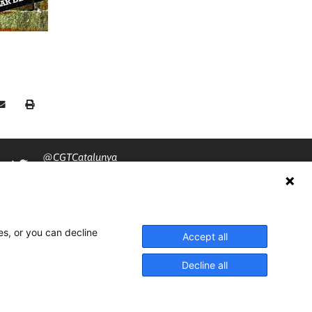
@CGTCatalunya
cgtcatalunya
CGTCatalunya
es, or you can decline
cgtcatalunya
Accept all
Decline all