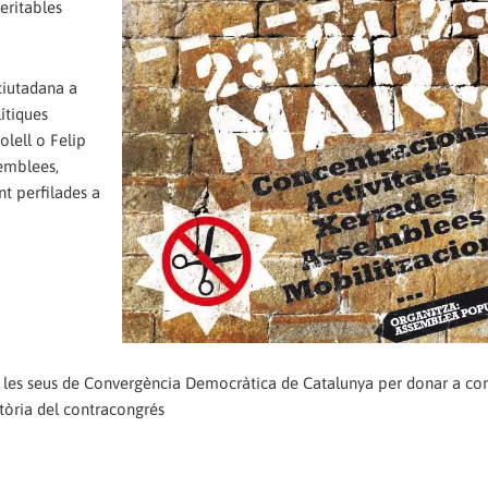
eritables
ciutadana a
ítiques
lell o Felip
semblees,
nt perfilades a
t les seus de Convergència Democràtica de Catalunya per donar a con
atòria del contracongrés