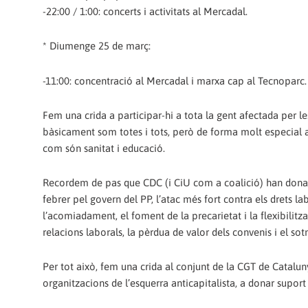
-22:00 / 1:00: concerts i activitats al Mercadal.
* Diumenge 25 de març:
-11:00: concentració al Mercadal i marxa cap al Tecnoparc.
Fem una crida a participar-hi a tota la gent afectada per les
bàsicament som totes i tots, però de forma molt especial als
com són sanitat i educació.
Recordem de pas que CDC (i CiU com a coalició) han donat 
febrer pel govern del PP, l’atac més fort contra els drets l
l’acomiadament, el foment de la precarietat i la flexibilitza
relacions laborals, la pèrdua de valor dels convenis i el so
Per tot això, fem una crida al conjunt de la CGT de Catalunya
organitzacions de l’esquerra anticapitalista, a donar suport