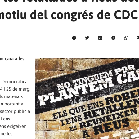
motiu del congrés de CDC
em cara a les
ia Democràtica
4 i 25 de març,
ls mateixos
an portant a
 sector públic a
ui ens
 ens exigeixen
rme les