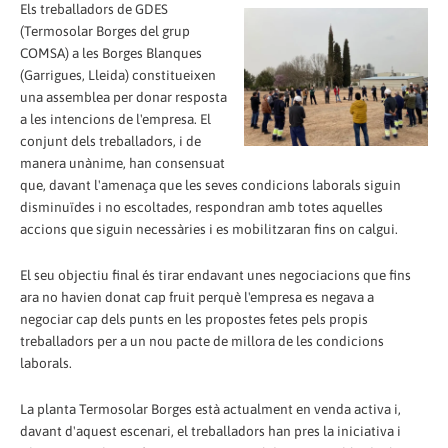
Els treballadors de GDES
(Termosolar Borges del grup
COMSA) a les Borges Blanques
(Garrigues, Lleida) constitueixen
una assemblea per donar resposta
a les intencions de l'empresa. El
conjunt dels treballadors, i de
manera unànime, han consensuat
que, davant l'amenaça que les seves condicions laborals siguin
disminuïdes i no escoltades, respondran amb totes aquelles
accions que siguin necessàries i es mobilitzaran fins on calgui.
El seu objectiu final és tirar endavant unes negociacions que fins
ara no havien donat cap fruit perquè l'empresa es negava a
negociar cap dels punts en les propostes fetes pels propis
treballadors per a un nou pacte de millora de les condicions
laborals.
La planta Termosolar Borges està actualment en venda activa i,
davant d'aquest escenari, el treballadors han pres la iniciativa i