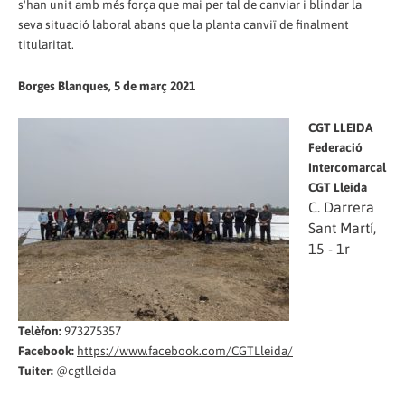
s'han unit amb més força que mai per tal de canviar i blindar la
seva situació laboral abans que la planta canviï de finalment
titularitat.
Borges Blanques, 5 de març 2021
CGT LLEIDA
Federació
Intercomarcal
CGT Lleida
C. Darrera
Sant Martí,
15 - 1r
Telèfon:
973275357
Facebook:
https://www.facebook.com/CGTLleida/
Tuiter:
@cgtlleida