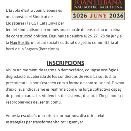
L’Escola d’Estiu Joan Lièbana és
una aposta del Sindicat de
Llogateres i la CGT Catalunya per
fer del sindicalisme no només una eina de defensa, sinó una eina
de construcció política. Engunay se celebra el 26, 27 i 28 de juny a
la
Nau Bostik
, un espai social i cultural de gestió comunitària al
barri de la Sagrera (Barcelona).
INSCRIPCIONS
Vivim un moment de regressió democràtica, col·lapse ecològic i
degradació accelerada de les condicions de vida. La solitud, la
precarietat i la por s’estenen com a forma de control social. Davant
d’això, el sindicalisme es reafirma com una força col·lectiva capaç
de plantar cara a les violències del sistema, disputar l’hegemonia i
reapropiar-nos del sentit comú.
Aquesta escola és una crida a formar-nos, discutir i teixir
estratègies per transformar-ho tot i guanyar.