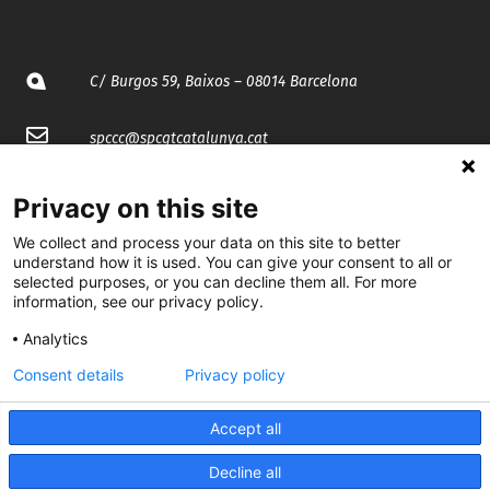
C/ Burgos 59, Baixos – 08014 Barcelona
spccc@
spcgtcatalunya.cat
935 120 481
Privacy on this site
We collect and process your data on this site to better
@CGTCatalunya
understand how it is used. You can give your consent to all or
selected purposes, or you can decline them all. For more
cgtcatalunya
information, see our privacy policy.
Analytics
CGTCatalunya
Consent details
Privacy policy
cgtcatalunya
Accept all
Decline all
Desenvolupat per