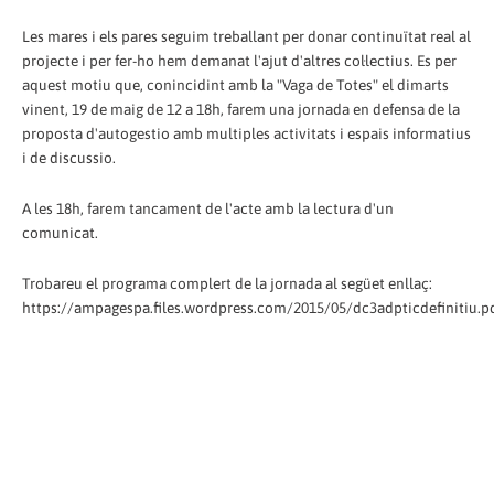
Les mares i els pares seguim treballant per donar continuïtat real al
projecte i per fer-ho hem demanat l'ajut d'altres col·lectius. Es per
aquest motiu que, conincidint amb la "Vaga de Totes" el dimarts
vinent, 19 de maig de 12 a 18h, farem una jornada en defensa de la
proposta d'autogestio amb multiples activitats i espais informatius
i de discussio.
A les 18h, farem tancament de l'acte amb la lectura d'un
comunicat.
Trobareu el programa complert de la jornada al següet enllaç:
https://ampagespa.files.wordpress.com/2015/05/dc3adpticdefinitiu.p