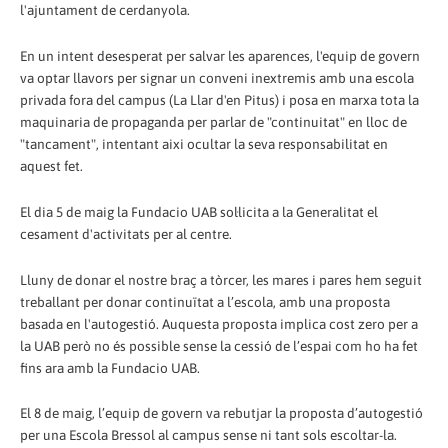
l'ajuntament de cerdanyola.
En un intent desesperat per salvar les aparences, l'equip de govern
va optar llavors per signar un conveni inextremis amb una escola
privada fora del campus (La Llar d'en Pitus) i posa en marxa tota la
maquinaria de propaganda per parlar de "continuitat" en lloc de
"tancament", intentant aixi ocultar la seva responsabilitat en
aquest fet.
El dia 5 de maig la Fundacio UAB sol·licita a la Generalitat el
cesament d'activitats per al centre.
Lluny de donar el nostre braç a tòrcer, les mares i pares hem seguit
treballant per donar continuïtat a l’escola, amb una proposta
basada en l'autogestió. Auquesta proposta implica cost zero per a
la UAB però no és possible sense la cessió de l’espai com ho ha fet
fins ara amb la Fundacio UAB.
El 8 de maig, l’equip de govern va rebutjar la proposta d’autogestió
per una Escola Bressol al campus sense ni tant sols escoltar-la.