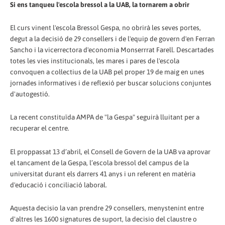
Si ens tanqueu l'escola bressol a la UAB, la tornarem a obrir
El curs vinent l'escola Bressol Gespa, no obrirà les seves portes,
degut a la decisió de 29 consellers i de l'equip de govern d'en Ferran
Sancho i la vicerrectora d'economia Monserrrat Farell. Descartades
totes les vies institucionals, les mares i pares de l'escola
convoquen a col·lectius de la UAB pel proper 19 de maig en unes
jornades informatives i de reflexió per buscar solucions conjuntes
d'autogestió.
La recent constituïda AMPA de "la Gespa" seguirà lluitant per a
recuperar el centre.
El proppassat 13 d’abril, el Consell de Govern de la UAB va aprovar
el tancament de la Gespa, l’escola bressol del campus de la
universitat durant els darrers 41 anys i un referent en matèria
d'educació i conciliació laboral.
Aquesta decisio la van prendre 29 consellers, menystenint entre
d'altres les 1600 signatures de suport, la decisio del claustre o