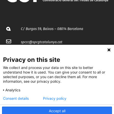
C/ Burgos 59, Baixos – 08014 Barcelona
spccc@
spcgtcatalunya.cat
935 120 481
Privacy on this site
We collect and process your data on this site to better
@CGTCatalunya
understand how it is used. You can give your consent to all or
selected purposes, or you can decline them all. For more
cgtcatalunya
information, see our privacy policy.
CGTCatalunya
Analytics
Consent details
Privacy policy
cgtcatalunya
Accept all