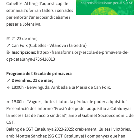
Cubelles. Al llarg d'aquest cap de
setmana s'oferiran tallers i xerrades
per enfortir l'anarcosindicalisme i
passar a l'ofensiva.
📅 21-23 de març
📍 Can Foix (Cubelles - Vilanova i la Geltrú)
📝
Inscripcions:
https://framaforms.org/escola-de-primavera-de-
cgt-catalunya-1736416013
Programa de l'Escola de primavera
📌
Divendres, 21 de març
🔹 18:00h - Benvinguda. Arribada a la Masia de Can Foix.
🔹 19:00h - "Vagues, lluites i futur: la pèrdua de poder adquisitiu"
Presentació de l'informe "Erosió del poder adquisitiu a Catalunya i
la necessitat de l'acció sindical", amb el Gabinet Socioeconòmic de
CGT.
Balanç de CGT Catalunya 2023-2025: creixement, lluites i victòries,
amb Montse Sànchez (SG CGT Catalunya) i companyes que han