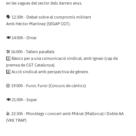
en les vagues del sector dels darrers anys.
🗣 12:30h - Debat sobre el compromís militant
Amb Héctor Martínez (SEGAP CGT).
🍽 14:00h - Dinar
🛠 16:00h - Tallers paral·lels
1️⃣ Bàsics per a una comunicació sindical, amb Ignasi (cap de
premsa de CGT Catalunya).
2️⃣ Acció sindical amb perspectiva de gènere.
🏐 19:00h - Furor, Furor (Concurs de càntics)
🍽 21:00h - Sopar
🎤 22:30h - Monòlegs i concert amb Mikrat (Mallorca) i Doble AA
(VKK TRAP)