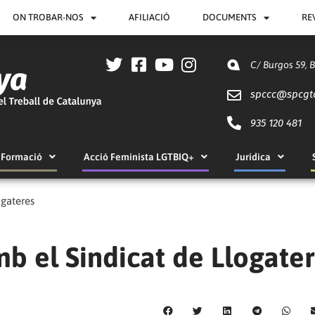
ON TROBAR-NOS
AFILIACIÓ
DOCUMENTS
RE
C/ Burgos 59, 
spccc@
spcgt
935 120 481
Formació
Acció Feminista LGTBIQ+
Jurídica
ogateres
mb el Sindicat de Llogate