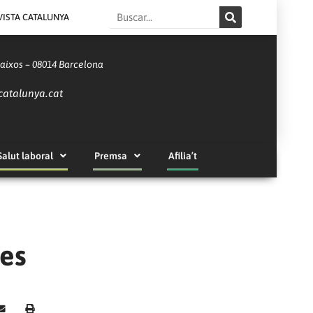
Search
VISTA CATALUNYA
Baixos – 08014 Barcelona
catalunya.cat
Salut laboral
Premsa
Afilia’t
res