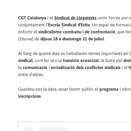
CGT Catalunya
i el
Sindicat de Llogateres
unim forces per o
conjuntament l’
Escola Sindical d’Estiu
. Un espai de formació
enfortir el
sindicalisme combatiu i de confrontació
, que ti
(Osona) de
dijous 18 a diumenge 21 de juliol
.
Al llarg de quatre dies es treballaran temes importants en 
sindical
, com ho són la
transició ecosocial
, la lluita pel
dret
la
comunicació
i
socialització dels conflictes sindicals
i el
f
entre d’altres.
Guardeu-vos la data, aviat farem públic el
programa
i obri
inscripcions
.