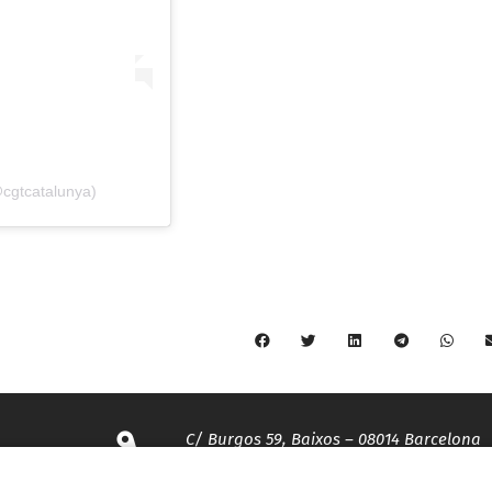
cgtcatalunya)
C/ Burgos 59, Baixos – 08014 Barcelona