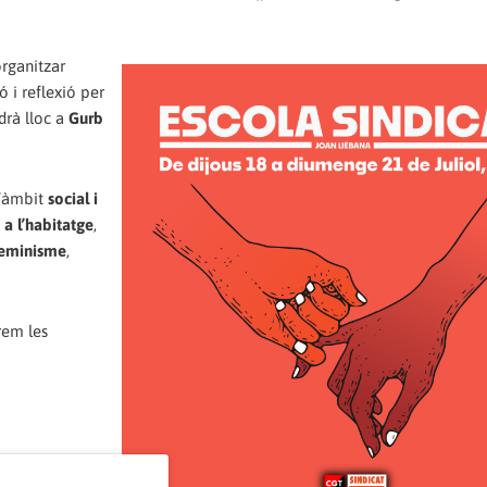
rganitzar
 i reflexió per
ndrà lloc a
Gurb
l’àmbit
social i
 a l’habitatge
,
eminisme
,
rem les