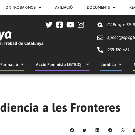
ON TROBAR-NOS
AFILIACIÓ
DOCUMENTS
RE
C/ Burgos 59, 
spccc@
spcgt
935 120 481
Formació
Acció Feminista LGTBIQ+
Jurídica
diencia a les Fronteres