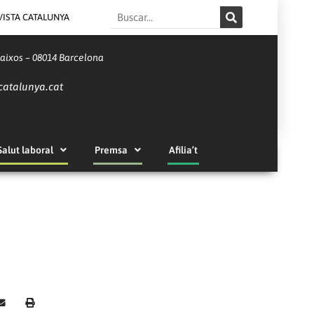
Search
VISTA CATALUNYA
Baixos – 08014 Barcelona
catalunya.cat
Salut laboral
Premsa
Afilia’t