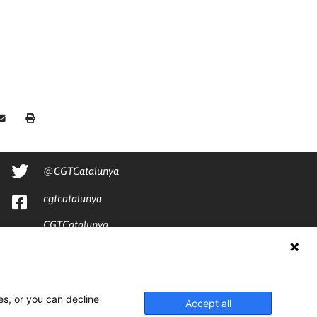
@CGTCatalunya
cgtcatalunya
CGTCatalunya
cgtcatalunya
es, or you can decline
Accept all