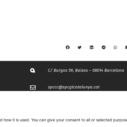
C/ Burgos 59, Baixos – 08014 Barcelona
spccc@
spcgtcatalunya.cat
935 120 481
d how it is used. You can give your consent to all or selected purpos