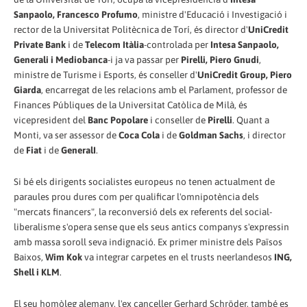
Sanpaolo, Francesco Profumo
, ministre d'Educació i Investigació i
rector de la Universitat Politècnica de Torí, és director d'
UniCredit
Private Bank
i de
Telecom Itàlia
-controlada per
Intesa Sanpaolo,
Generali i Mediobanca
-i ja va passar per
Pirelli, Piero Gnudi
,
ministre de Turisme i Esports, és conseller d'
UniCredit Group, Piero
Giarda
, encarregat de les relacions amb el Parlament, professor de
Finances Públiques de la Universitat Catòlica de Milà, és
vicepresident del
Banc Popolare
i conseller de
Pirelli
. Quant a
Monti, va ser assessor de
Coca Cola
i de
Goldman Sachs
, i director
de
Fiat
i de
GeneralI
.
Si bé els dirigents socialistes europeus no tenen actualment de
paraules prou dures com per qualificar l'omnipotència dels
"mercats financers", la reconversió dels ex referents del social-
liberalisme s'opera sense que els seus antics companys s'expressin
amb massa soroll seva indignació. Ex primer ministre dels Països
Baixos,
Wim Kok
va integrar carpetes en el trusts neerlandesos
ING,
Shell i KLM
.
El seu homòleg alemany, l'ex canceller Gerhard Schröder, també es