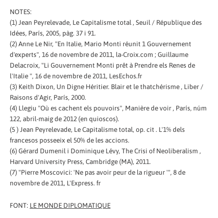
NOTES:
(1) Jean Peyrelevade, Le Capitalisme total , Seuil / République des
Idées, París, 2005, pàg. 37 i 91.
(2) Anne Le Nir, "En Italie, Mario Monti réunit 1 Gouvernement
d'experts", 16 de novembre de 2011, la-Croix.com ; Guillaume
Delacroix, "Li Gouvernement Monti prêt à Prendre els Renes de
l'Italie ", 16 de novembre de 2011, LesEchos.fr
(3) Keith Dixon, Un Digne Héritier. Blair et le thatchérisme , Liber /
Raisons d'Agir, París, 2000.
(4) Llegiu "Où es cachent els pouvoirs", Manière de voir , París, núm
122, abril-maig de 2012 (en quioscos).
(5 ) Jean Peyrelevade, Le Capitalisme total, op. cit . L'1% dels
francesos posseeix el 50% de les accions.
(6) Gérard Dumenil i Dominique Lévy, The Crisi of Neoliberalism ,
Harvard University Press, Cambridge (MA), 2011.
(7) "Pierre Moscovici: 'Ne pas avoir peur de la rigueur '", 8 de
novembre de 2011, L'Express. fr
FONT:
LE MONDE DIPLOMATIQUE