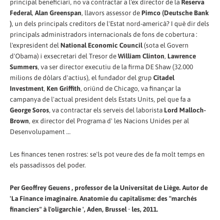
principal beneficiari, no va contractar a l'ex director de la
Reserva
Federal
,
Alan Greenspan
, llavors assessor de
Pimco (Deutsche Bank
)
, un dels principals creditors de l'Estat nord-americà? I què dir dels
principals administradors internacionals de fons de cobertura :
l'expresident del
National Economic Council
(sota el Govern
d'Obama) i exsecretari del Tresor de
William Clinton
,
Lawrence
Summers
, va ser director executiu de la firma DE Shaw (32.000
milions de dòlars d'actius), el fundador del grup
Citadel
Investment
,
Ken Griffith
, oriünd de Chicago, va finançar la
campanya de l'actual president dels Estats Units, pel que fa a
George Soros
, va contractar els serveis del laborista
Lord Malloch-
Brown
, ex director del Programa d' les Nacions Unides per al
Desenvolupament ...
Les finances tenen rostres: se'ls pot veure des de fa molt temps en
els passadissos del poder.
Per Geoffrey Geuens , professor de la Universitat de Liège. Autor de
'La Finance imaginaire. Anatomie du capitalisme: des "marchés
financiers" à l'oligarchie ', Aden, Brussel · les, 2011.