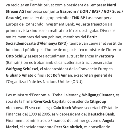
va reciclar en l'àmbit privat com a president de l'empresa
Nord
Stream AG
( empresa conjunta
Gazprom / E.ON / BASF / GDF Suez /
Gasunie
), conseller del grup petrolier
TNK-BP
i assessor per a
Europa de Rothschild Investment Bank. Aquesta trajectòria a
primera vista sinuosa en realitat no té res de singular. Diversos
antics membres del seu gabinet, membres del
Partit
Socialdemòcrata d'Alemanya (SPD)
, també van canviar el vestit de
funcionari públic pel d'home de negocis: l'ex ministre de l'Interior
Otto Schilly
assessora actualment al trust financer
Investcorp
(Bahrain), on es trobar amb el canceller austríac conservador
Wolfgang Schüssel
, el vicepresident de la Convenció Europea
Giuliano Amato
o fins i tot
Kofi Annan
, exsecretari general de
l'Organització de les Nacions Unides (ONU).
L'ex ministre d'Economia i Treball alemany,
Wolfgang Clement
, és
soci de la firma
RiverRock Capital
i conseller de
Citigroup
Alemanya. El seu col · lega,
Caio Koch-Weser
, secretari d'Estat de
Finances del 1999 al 2005, és vicepresident del
Deutsche Bank
.
Finalment, el ministre de Finances del primer govern d'
Angela
Merkel
, el socialdemòcrata
Peer Steinbrück
, és conseller de