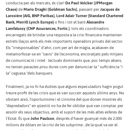
conducta per als mercats, és clar!
De Paul Volcker (JPMorgan
Chase)
de
Mario Draghi (Goldman Sachs)
, passant per
Jacques de
Larosière (AIG, BNP Paribas), Lord Adair Turner (Standard Chartered
Bank, Merrill Lynch Europe)
o fins i tot el baró
Alexandre
Lamfalussy (CNP Assurances, Fortis )
, tots els coordinadors
encarregats de brindar una resposta a la crisi financera mantenien
estrets llaços amb els més importants operadors privats del sector.
Els "irresponsables" d'ahir, com per art de màgia, acabaven de
metamorfosar-se en "savis" de l'economia, encoratjats pels mitjans
de comunicació i intel · lectuals dominants que, poc temps abans,
no tenien paraules prou dures com per denunciar la " suficiència "i
la" ceguesa "dels banquers.
Finalment, ja no hi ha dubtes que alguns especuladors hagin pogut
treure profit de les crisis que es van succeir aquests últims anys. No
obstant això, l'oportunisme i el cinisme del que donen mostres els
"depredadors" en qüestió no ha de fer oblidar que van comptar, per
assolir els seus objectius, amb el suport de les més altes esferes de
l'Estat. És que
John Paulson
, després d'haver guanyat més de 2.000
milions de dòlars en la crisi de les subprime , de la qual va ser el