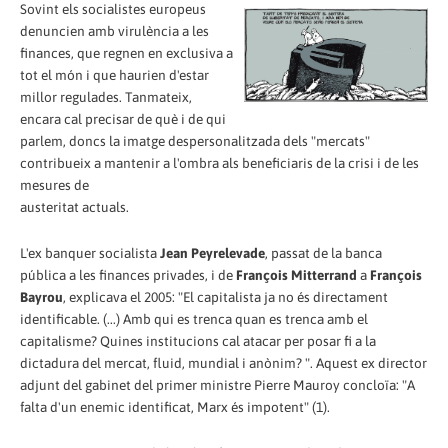
Sovint els socialistes europeus
denuncien amb virulència a les
finances, que regnen en exclusiva a
tot el món i que haurien d'estar
millor regulades. Tanmateix,
encara cal precisar de què i de qui
parlem, doncs la imatge despersonalitzada dels "mercats"
contribueix a mantenir a l'ombra als beneficiaris de la crisi i de les
mesures de
austeritat actuals.
L'ex banquer socialista
Jean Peyrelevade
, passat de la banca
pública a les finances privades, i de
François Mitterrand
a
François
Bayrou
, explicava el 2005: "El capitalista ja no és directament
identificable. (...) Amb qui es trenca quan es trenca amb el
capitalisme? Quines institucions cal atacar per posar fi a la
dictadura del mercat, fluid, mundial i anònim? ". Aquest ex director
adjunt del gabinet del primer ministre Pierre Mauroy concloïa: "A
falta d'un enemic identificat, Marx és impotent" (1).