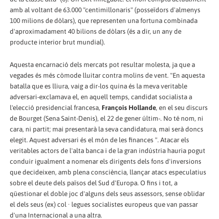
amb al voltant de 63.000 "centimillonaris" (posseïdors d'almenys
100 milions de dòlars), que representen una fortuna combinada
d'aproximadament 40 bilions de dòlars (és a dir, un any de
producte interior brut mundial).
Aquesta encarnació dels mercats pot resultar molesta, ja que a
vegades és més còmode lluitar contra molins de vent. "En aquesta
batalla que es lliura, vaig a dir-los quina és la meva veritable
adversari-exclamava el, en aquell temps, candidat socialista a
l'elecció presidencial francesa,
François Hollande
, en el seu discurs
de Bourget (Sena Saint-Denis), el 22 de gener últim-. No té nom, ni
cara, ni partit; mai presentarà la seva candidatura, mai serà doncs
elegit. Aquest adversari és el món de les finances ". Atacar els
veritables actors de l'alta banca i de la gran indústria hauria pogut
conduir igualment a nomenar els dirigents dels fons d'inversions
que decideixen, amb plena consciència, llançar atacs especulatius
sobre el deute dels països del Sud d'Europa. O fins i tot, a
qüestionar el doble joc d'alguns dels seus assessors, sense oblidar
el dels seus (ex) col · legues socialistes europeus que van passar
d'una Internacional a una altra.