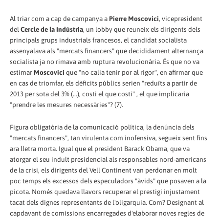
Al triar com a cap de campanya a
Pierre Moscovici
, vicepresident
del
Cercle de la Indústria
, un lobby que reuneix els dirigents dels
principals grups industrials francesos, el candidat socialista
assenyalava als "mercats financers" que decididament alternança
socialista ja no rimava amb ruptura revolucionària. És que no va
estimar
Moscovici
que "no calia tenir por al rigor", en afirmar que
en cas de triomfar, els dèficits públics serien "reduïts a partir de
2013 per sota del 3% (...), costi el que costi" , el que implicaria
"prendre les mesures necessàries"? (7).
Figura obligatòria de la comunicació política, la denúncia dels
"mercats financers", tan virulenta com inofensiva, segueix sent fins
ara lletra morta. Igual que el president Barack Obama, que va
atorgar el seu indult presidencial als responsables nord-americans
de la crisi, els dirigents del Vell Continent van perdonar en molt
poc temps els excessos dels especuladors "àvids" que posaven a la
picota. Només quedava llavors recuperar el prestigi injustament
tacat dels dignes representants de l'oligarquia. Com? Designant al
capdavant de comissions encarregades d'elaborar noves regles de