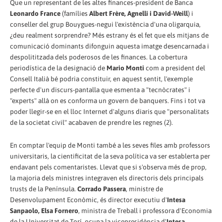
Que un representant de les altes finances-president de Banca
Leonardo France
(famílies
Albert Frère, Agnelli i David-Weill
) i
conseller del grup Bouygues-negui l'existència d'una oligarquia,
¿deu realment sorprendre? Més estrany és el fet que els mitjans de
comunicació dominants difonguin aquesta imatge desencarnada i
despolititzada dels poderosos de les finances. La cobertura
periodística de la designació de
Mario Monti
com a president del
Consell Italià bé podria constituir, en aquest sentit, l'exemple
perfecte d'un discurs-pantalla que esmenta a "tecnòcrates" i
"experts" allà on es conforma un govern de banquers. Fins i tot va
poder llegir-se en el lloc Internet d'alguns diaris que "personalitats
de la societat civil" acabaven de prendre les regnes (2).
En comptar l'equip de Monti també a les seves files amb professors
universitaris, la cientificitat de la seva política va ser establerta per
endavant pels comentaristes. Llevat que si s'observa més de prop,
la majoria dels ministres integraven els directoris dels principals
trusts de la Península.
Corrado Passera
, ministre de
Desenvolupament Econòmic, és director executiu d'
Intesa
Sanpaolo, Elsa Fornero
, ministra de Treball i professora d'Economia
de la Universitat de Torí, ocupa la vicepresidència d'
Intesa