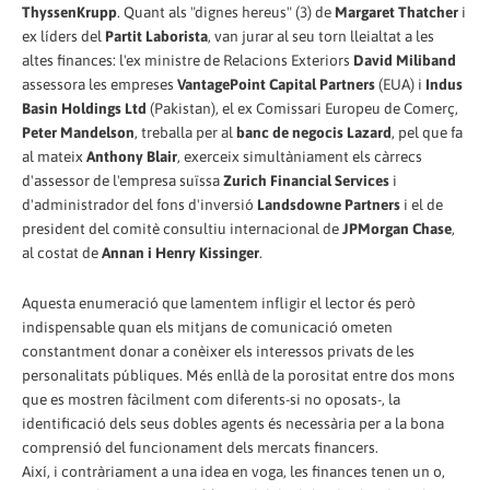
ThyssenKrupp
. Quant als "dignes hereus" (3) de
Margaret Thatcher
i
ex líders del
Partit Laborista
, van jurar al seu torn lleialtat a les
altes finances: l'ex ministre de Relacions Exteriors
David Miliband
assessora les empreses
VantagePoint Capital Partners
(EUA) i
Indus
Basin Holdings Ltd
(Pakistan), el ex Comissari Europeu de Comerç,
Peter Mandelson
, treballa per al
banc de negocis Lazard
, pel que fa
al mateix
Anthony Blair
, exerceix simultàniament els càrrecs
d'assessor de l'empresa suïssa
Zurich Financial Services
i
d'administrador del fons d'inversió
Landsdowne Partners
i el de
president del comitè consultiu internacional de
JPMorgan Chase
,
al costat de
Annan i Henry Kissinger
.
Aquesta enumeració que lamentem infligir el lector és però
indispensable quan els mitjans de comunicació ometen
constantment donar a conèixer els interessos privats de les
personalitats públiques. Més enllà de la porositat entre dos mons
que es mostren fàcilment com diferents-si no oposats-, la
identificació dels seus dobles agents és necessària per a la bona
comprensió del funcionament dels mercats financers.
Així, i contràriament a una idea en voga, les finances tenen un o,