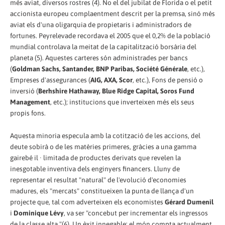
més aviat, diversos rostres (4). No el del jubilat de Florida o el petit
accionista europeu complaentment descrit per la premsa, sinó més
aviat els d'una oligarquia de propietaris i administradors de
fortunes. Peyrelevade recordava el 2005 que el 0,2% de la població
mundial controlava la meitat de la capitalització borsària del
planeta (5). Aquestes carteres són administrades per bancs
(
Goldman Sachs, Santander, BNP Paribas, Société Générale
, etc.),
Empreses d'assegurances (
AIG, AXA, Scor
, etc.), Fons de pensió o
inversió (
Berhshire Hathaway, Blue Ridge Capital, Soros Fund
Management
, etc.); institucions que inverteixen més els seus
propis fons.
Aquesta minoria especula amb la cotització de les accions, del
deute sobirà o de les matèries primeres, gràcies a una gamma
gairebé il · limitada de productes derivats que revelen la
inesgotable inventiva dels enginyers financers. Lluny de
representar el resultat "natural" de l'evolució d'economies
madures, els "mercats" constitueixen la punta de llança d'un
projecte que, tal com adverteixen els economistes
Gérard Dumenil
i
Dominique Lévy
, va ser "concebut per incrementar els ingressos
de la classe alta "(6). Un èxit innegable: el món compta actualment