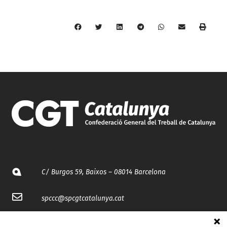
C/ Burgos 59, Baixos – 08014 Barcelona
spccc@
spcgtcatalunya.cat
935 120 481