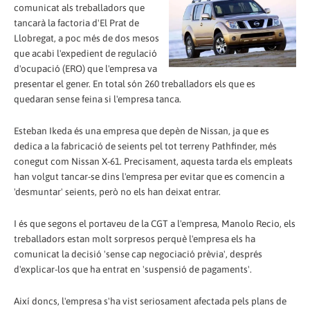
comunicat als treballadors que
tancarà la factoria d'El Prat de
Llobregat, a poc més de dos mesos
que acabi l'expedient de regulació
d'ocupació (ERO) que l'empresa va
presentar el gener. En total són 260 treballadors els que es
quedaran sense feina si l'empresa tanca.
Esteban Ikeda és una empresa que depèn de Nissan, ja que es
dedica a la fabricació de seients pel tot terreny Pathfinder, més
conegut com Nissan X-61. Precisament, aquesta tarda els empleats
han volgut tancar-se dins l'empresa per evitar que es comencin a
'desmuntar' seients, però no els han deixat entrar.
I és que segons el portaveu de la CGT a l'empresa, Manolo Recio, els
treballadors estan molt sorpresos perquè l'empresa els ha
comunicat la decisió 'sense cap negociació prèvia', després
d'explicar-los que ha entrat en 'suspensió de pagaments'.
Així doncs, l'empresa s'ha vist seriosament afectada pels plans de