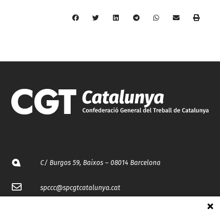
C/ Burgos 59, Baixos – 08014 Barcelona
spccc@
spcgtcatalunya.cat
935 120 481