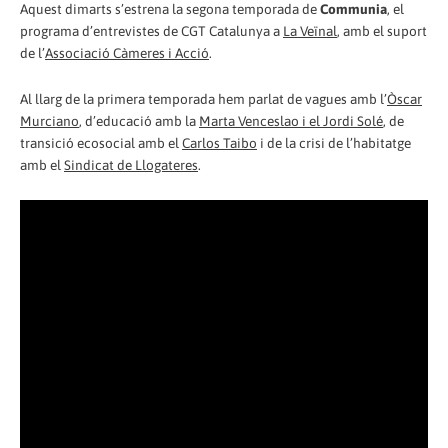
Aquest dimarts s’estrena la segona temporada de
Communia
, el
programa d’entrevistes de CGT Catalunya a
La Veïnal
, amb el suport
de l’
Associació Càmeres i Acció
.
Al llarg de la primera temporada hem parlat de vagues amb l’
Òscar
Murciano
, d’educació amb la
Marta Venceslao i el Jordi Solé
, de
transició ecosocial amb el
Carlos Taibo
i de la crisi de l’habitatge
amb el
Sindicat de Llogateres
.